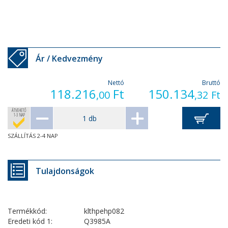
Ár / Kedvezmény
Nettó
Bruttó
118.216
Ft
150.134
,00
,32
Ft
ÁTVEHETŐ
1-3 NAP
SZÁLLÍTÁS 2-4 NAP
Tulajdonságok
Termékkód:
klthpehp082
Eredeti kód 1:
Q3985A