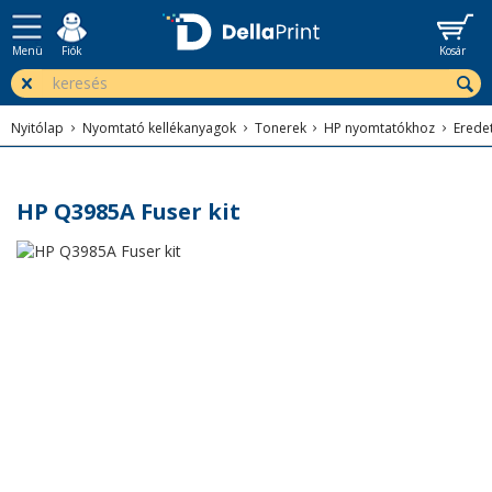
Menü
Fiók
Kosár
Nyitólap
Nyomtató kellékanyagok
Tonerek
HP nyomtatókhoz
Erede
HP Q3985A Fuser kit