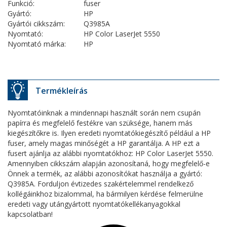
Funkció:
fuser
Gyártó:
HP
Gyártói cikkszám:
Q3985A
Nyomtató:
HP Color LaserJet 5550
Nyomtató márka:
HP
Termékleírás
Nyomtatóinknak a mindennapi használt során nem csupán
papírra és megfelelő festékre van szüksége, hanem más
kiegészítőkre is. Ilyen eredeti nyomtatókiegészítő például a HP
fuser, amely magas minőségét a HP garantálja. A HP ezt a
fusert ajánlja az alábbi nyomtatókhoz: HP Color LaserJet 5550.
Amennyiben cikkszám alapján azonosítaná, hogy megfelelő-e
Önnek a termék, az alábbi azonosítókat használja a gyártó:
Q3985A. Forduljon évtizedes szakértelemmel rendelkező
kollégáinkhoz bizalommal, ha bármilyen kérdése felmerülne
eredeti vagy utángyártott nyomtatókellékanyagokkal
kapcsolatban!