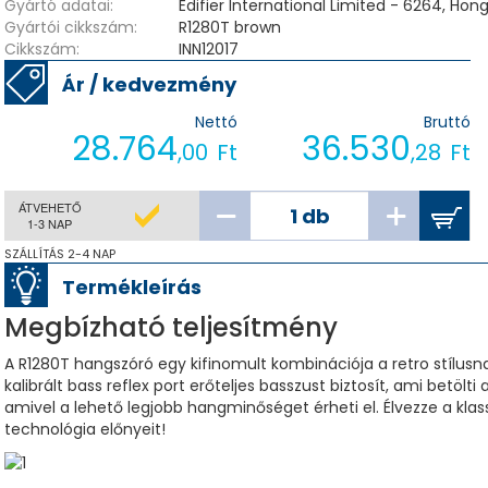
Gyártó adatai:
Edifier International Limited - 6264, Ho
Gyártói cikkszám:
R1280T brown
Cikkszám:
INN12017
Ár / kedvezmény
Nettó
Bruttó
28.764
36.530
,00
Ft
,28
Ft
ÁTVEHETŐ
1-3 NAP
SZÁLLÍTÁS 2-4 NAP
Termékleírás
Megbízható teljesítmény
A R1280T hangszóró egy kifinomult kombinációja a retro stíl
kalibrált bass reflex port erőteljes basszust biztosít, ami betölt
amivel a lehető legjobb hangminőséget érheti el. Élvezze a kla
technológia előnyeit!