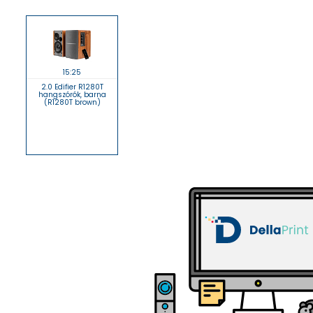
15:25
2.0 Edifier R1280T
hangszórók, barna
(R1280T brown)