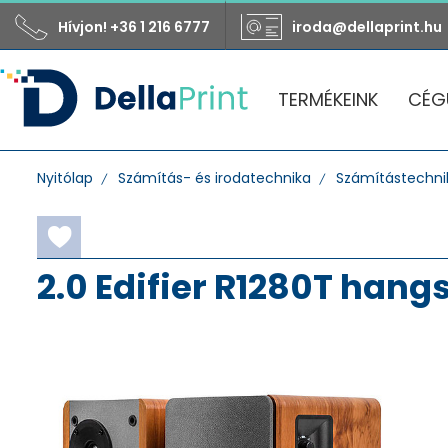
Hívjon! +36 1 216 6777
iroda@dellaprint.hu
TERMÉKEINK
CÉG
Nyitólap
Számítás- és irodatechnika
Számítástechnik
2.0 Edifier R1280T han