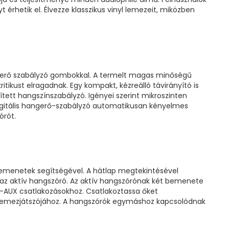
 érhetik el. Élvezze klasszikus vinyl lemezeit, miközben
erő szabályzó gombokkal. A termelt magas minőségű
tikust elragadnak. Egy kompakt, kézreálló távirányító is
ített hangszínszabályzó. Igényei szerint mikroszinten
digitális hangerő-szabályzó automatikusan kényelmes
órót.
emenetek segítségével. A hátlap megtekintésével
 az aktív hangszóró. Az aktív hangszórónak két bemenete
-AUX csatlakozásokhoz. Csatlakoztassa őket
 lemezjátszójához. A hangszórók egymáshoz kapcsolódnak