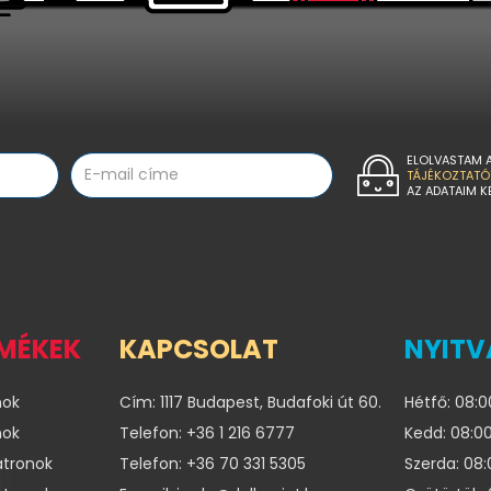
ELOLVASTAM 
TÁJÉKOZTATÓ
AZ ADATAIM K
RMÉKEK
KAPCSOLAT
NYITV
nok
Cím: 1117 Budapest, Budafoki út 60.
Hétfő: 08:0
nok
Telefon: +36 1 216 6777
Kedd: 08:00
atronok
Telefon: +36 70 331 5305
Szerda: 08: