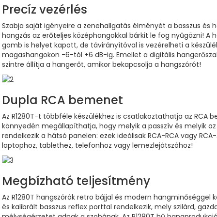
Precíz vezérlés
Szabja saját igényeire a zenehallgatás élményét a basszus é
hangzás az erőteljes középhangokkal bárkit le fog nyűgözni! A
gomb is helyet kapott, de távirányítóval is vezérelheti a készülé
magashangokon -6-tól +6 dB-ig. Emellet a digitális hangerős
szintre állítja a hangerőt, amikor bekapcsolja a hangszórót!
Dupla RCA bemenet
Az R1280T-t többféle készülékhez is csatlakoztathatja az RCA 
könnyedén megállapíthatja, hogy melyik a passzív és melyik az
rendelkezik a hátsó panelen: ezek ideálisak RCA-RCA vagy RCA
laptophoz, tablethez, telefonhoz vagy lemezlejátszóhoz!
Megbízható teljesítmény
Az R1280T hangszórók retro bájjal és modern hangminőséggel 
és kalibrált basszus reflex porttal rendelkezik, mely szilárd, g
mélységérzetet adnak a szobának. Az R1280T hű hangprodukciój