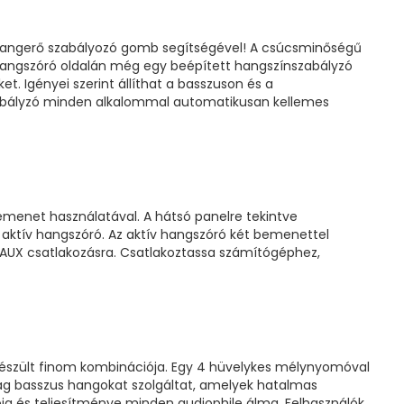
s hangerő szabályozó gomb segítségével! A csúcsminőségű
 hangszóró oldalán még egy beépített hangszínszabályzó
ket. Igényei szerint állíthat a basszuson és a
zabályzó minden alkalommal automatikusan kellemes
bemenet használatával. A hátsó panelre tekintve
 aktív hangszóró. Az aktív hangszóró két bemenettel
-AUX csatlakozásra. Csatlakoztassa számítógéphez,
készült finom kombinációja. Egy 4 hüvelykes mélynyomóval
azdag basszus hangokat szolgáltat, amelyek hatalmas
a és teljesítménye minden audiophile álma. Felhasználók