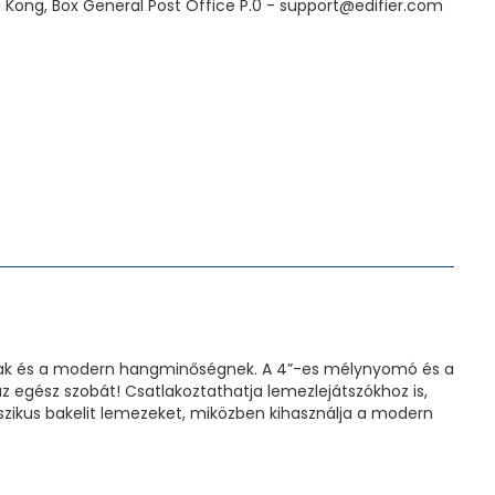
ng Kong, Box General Post Office P.0 - support@edifier.com
usnak és a modern hangminőségnek. A 4”-es mélynyomó és a
i az egész szobát! Csatlakoztathatja lemezlejátszókhoz is,
sszikus bakelit lemezeket, miközben kihasználja a modern