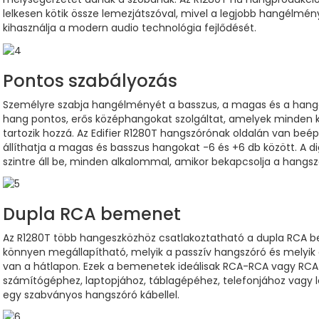
lelkesen kötik össze lemezjátszóval, mivel a legjobb hangélményt
kihasználja a modern audio technológia fejlődését.
Pontos szabályozás
Személyre szabja hangélményét a basszus, a magas és a hang
hang pontos, erős középhangokat szolgáltat, amelyek minden kri
tartozik hozzá. Az Edifier R1280T hangszórónak oldalán van beép
állíthatja a magas és basszus hangokat -6 és +6 db között. A 
szintre áll be, minden alkalommal, amikor bekapcsolja a hangsz
Dupla RCA bemenet
Az R1280T több hangeszközhöz csatlakoztatható a dupla RCA b
könnyen megállapítható, melyik a passzív hangszóró és melyik
van a hátlapon. Ezek a bemenetek ideálisak RCA-RCA vagy RCA
számítógéphez, laptopjához, táblagépéhez, telefonjához vagy
egy szabványos hangszóró kábellel.