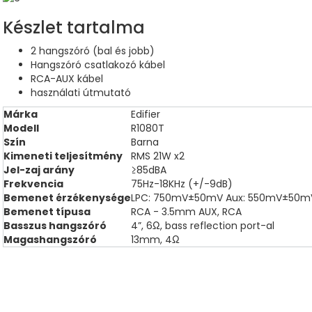
Készlet tartalma
2 hangszóró (bal és jobb)
Hangszóró csatlakozó kábel
RCA-AUX kábel
használati útmutató
Márka
Edifier
Modell
R1080T
Szín
Barna
Kimeneti teljesítmény
RMS 21W x2
Jel-zaj arány
≥85dBA
Frekvencia
75Hz-18KHz (+/-9dB)
Bemenet érzékenysége
LPC: 750mV±50mV Aux: 550mV±50m
Bemenet típusa
RCA - 3.5mm AUX, RCA
Basszus hangszóró
4”, 6Ω, bass reflection port-al
Magashangszóró
13mm, 4Ω