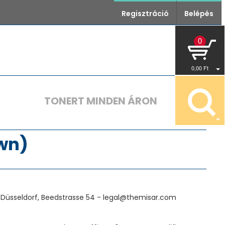
Regisztráció
Belépés
0
0
,00
Ft
TONERT MINDEN ÁRON
own)
Düsseldorf, Beedstrasse 54 - legal@themisar.com