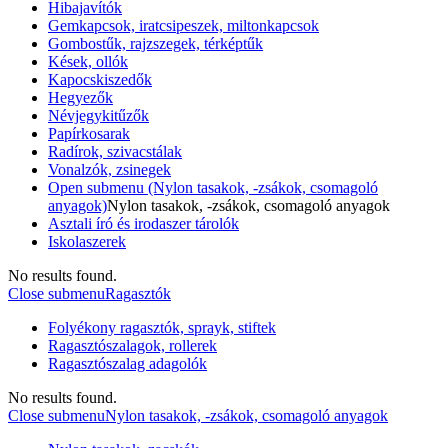
Hibajavítók
Gemkapcsok, iratcsipeszek, miltonkapcsok
Gombostűk, rajzszegek, térképtűk
Kések, ollók
Kapocskiszedők
Hegyezők
Névjegykitűzők
Papírkosarak
Radírok, szivacstálak
Vonalzók, zsinegek
Open submenu (Nylon tasakok, -zsákok, csomagoló
anyagok)
Nylon tasakok, -zsákok, csomagoló anyagok
Asztali író és irodaszer tárolók
Iskolaszerek
No results found.
Close submenu
Ragasztók
Folyékony ragasztók, sprayk, stiftek
Ragasztószalagok, rollerek
Ragasztószalag adagolók
No results found.
Close submenu
Nylon tasakok, -zsákok, csomagoló anyagok