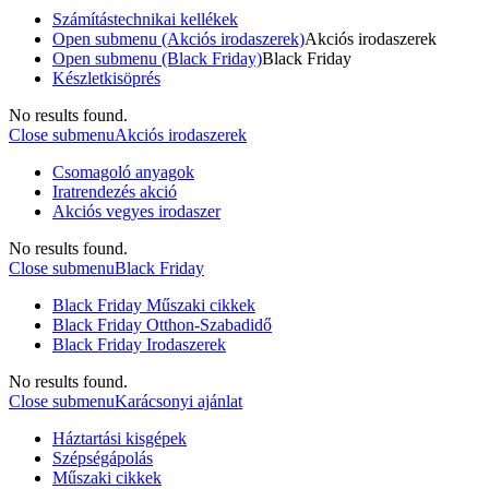
Számítástechnikai kellékek
Open submenu (Akciós irodaszerek)
Akciós irodaszerek
Open submenu (Black Friday)
Black Friday
Készletkisöprés
No results found.
Close submenu
Akciós irodaszerek
Csomagoló anyagok
Iratrendezés akció
Akciós vegyes irodaszer
No results found.
Close submenu
Black Friday
Black Friday Műszaki cikkek
Black Friday Otthon-Szabadidő
Black Friday Irodaszerek
No results found.
Close submenu
Karácsonyi ajánlat
Háztartási kisgépek
Szépségápolás
Műszaki cikkek