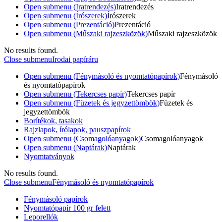
Open submenu (Iratrendezés)
Iratrendezés
Open submenu (Írószerek)
Írószerek
Open submenu (Prezentáció)
Prezentáció
Open submenu (Műszaki rajzeszközök)
Műszaki rajzeszközök
No results found.
Close submenu
Irodai papíráru
Open submenu (Fénymásoló és nyomtatópapírok)
Fénymásoló
és nyomtatópapírok
Open submenu (Tekercses papír)
Tekercses papír
Open submenu (Füzetek és jegyzettömbök)
Füzetek és
jegyzettömbök
Borítékok, tasakok
Rajzlapok, írólapok, pauszpapírok
Open submenu (Csomagolóanyagok)
Csomagolóanyagok
Open submenu (Naptárak)
Naptárak
Nyomtatványok
No results found.
Close submenu
Fénymásoló és nyomtatópapírok
Fénymásoló papírok
Nyomtatópapír 100 gr felett
Leporellók