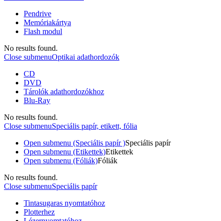
Pendrive
Memóriakártya
Flash modul
No results found.
Close submenu
Optikai adathordozók
CD
DVD
Tárolók adathordozókhoz
Blu-Ray
No results found.
Close submenu
Speciális papír, etikett, fólia
Open submenu (Speciális papír )
Speciális papír
Open submenu (Etikettek)
Etikettek
Open submenu (Fóliák)
Fóliák
No results found.
Close submenu
Speciális papír
Tintasugaras nyomtatóhoz
Plotterhez
Lézernyomtatóhoz