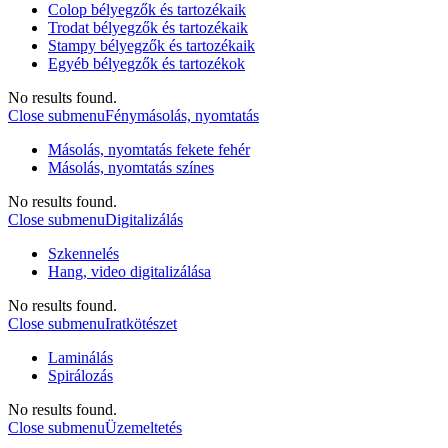
Colop bélyegzők és tartozékaik
Trodat bélyegzők és tartozékaik
Stampy bélyegzők és tartozékaik
Egyéb bélyegzők és tartozékok
No results found.
Close submenu
Fénymásolás, nyomtatás
Másolás, nyomtatás fekete fehér
Másolás, nyomtatás színes
No results found.
Close submenu
Digitalizálás
Szkennelés
Hang, video digitalizálása
No results found.
Close submenu
Iratkötészet
Laminálás
Spirálozás
No results found.
Close submenu
Üzemeltetés