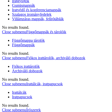
Iratgyűjtők
Gumismappák
Iratvédő és konferenciamappák
Szalagos irományfedelek
Villámzáras mappák, felírótáblák
No results found.
Close submenu
Függőmappák és tárolóik
Függőmappa tárolók
Függőmappák
No results found.
Close submenu
Fiókos irattárolók, archiváló dobozok
Fiókos irattárolók
Archiváló dobozok
No results found.
Close submenu
Irattálcák, iratpapucsok
Irattálcák
Iratpapucsok
No results found.
Close submenu
Írószerek