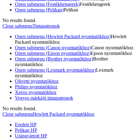
Open submenu (Festékhengerek)
Festékhengerek
Open submenu (Pelikan)
Pelikan
No results found.
Close submenu
Tintapatronok
Open submenu (Hewlett Packard nyomtatókhoz)
Hewlett
Packard nyomtatókhoz
Open submenu (Canon nyomtatókhoz)
Canon nyomtatókhoz
Open submenu (Epson nyomtatókhoz)
Epson nyomtatókhoz
Open submenu (Brother nyomtatókhoz)
Brother
nyomtatókhoz
Open submenu (Lexmark nyomtatókhoz)
Lexmark
nyomtatókhoz
Olivetti nyomtatókhoz
Philips nyomtatókhoz
Xerox nyomtatókhoz
Vegyes márkájú tintapatronok
No results found.
Close submenu
Hewlett Packard nyomtatókhoz
Eredeti HP
Pelikan HP
Utángyártott HP