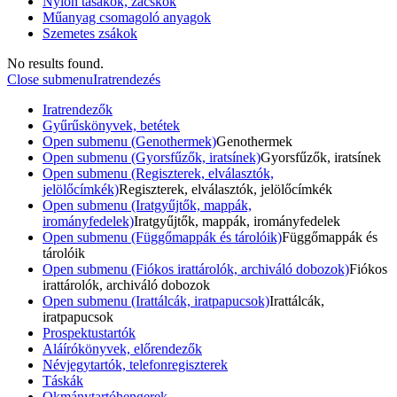
Nylon tasakok, zacskók
Műanyag csomagoló anyagok
Szemetes zsákok
No results found.
Close submenu
Iratrendezés
Iratrendezők
Gyűrűskönyvek, betétek
Open submenu (Genothermek)
Genothermek
Open submenu (Gyorsfűzők, iratsínek)
Gyorsfűzők, iratsínek
Open submenu (Regiszterek, elválasztók,
jelölőcímkék)
Regiszterek, elválasztók, jelölőcímkék
Open submenu (Iratgyűjtők, mappák,
irományfedelek)
Iratgyűjtők, mappák, irományfedelek
Open submenu (Függőmappák és tárolóik)
Függőmappák és
tárolóik
Open submenu (Fiókos irattárolók, archiváló dobozok)
Fiókos
irattárolók, archiváló dobozok
Open submenu (Irattálcák, iratpapucsok)
Irattálcák,
iratpapucsok
Prospektustartók
Aláírókönyvek, előrendezők
Névjegytartók, telefonregiszterek
Táskák
Okmánytartóhengerek