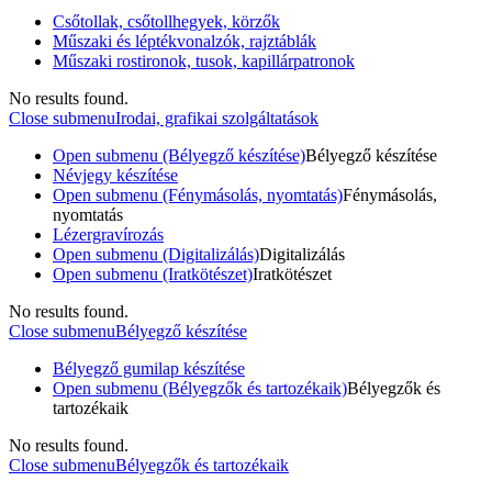
Csőtollak, csőtollhegyek, körzők
Műszaki és léptékvonalzók, rajztáblák
Műszaki rostironok, tusok, kapillárpatronok
No results found.
Close submenu
Irodai, grafikai szolgáltatások
Open submenu (Bélyegző készítése)
Bélyegző készítése
Névjegy készítése
Open submenu (Fénymásolás, nyomtatás)
Fénymásolás,
nyomtatás
Lézergravírozás
Open submenu (Digitalizálás)
Digitalizálás
Open submenu (Iratkötészet)
Iratkötészet
No results found.
Close submenu
Bélyegző készítése
Bélyegző gumilap készítése
Open submenu (Bélyegzők és tartozékaik)
Bélyegzők és
tartozékaik
No results found.
Close submenu
Bélyegzők és tartozékaik