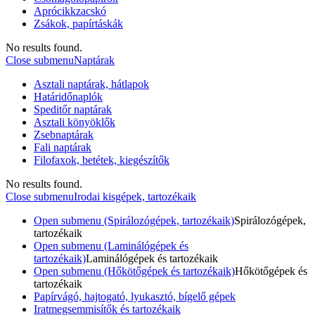
Aprócikkzacskó
Zsákok, papírtáskák
No results found.
Close submenu
Naptárak
Asztali naptárak, hátlapok
Határidőnaplók
Speditőr naptárak
Asztali könyöklők
Zsebnaptárak
Fali naptárak
Filofaxok, betétek, kiegészítők
No results found.
Close submenu
Irodai kisgépek, tartozékaik
Open submenu (Spirálozógépek, tartozékaik)
Spirálozógépek,
tartozékaik
Open submenu (Laminálógépek és
tartozékaik)
Laminálógépek és tartozékaik
Open submenu (Hőkötőgépek és tartozékaik)
Hőkötőgépek és
tartozékaik
Papírvágó, hajtogató, lyukasztó, bígelő gépek
Iratmegsemmisítők és tartozékaik