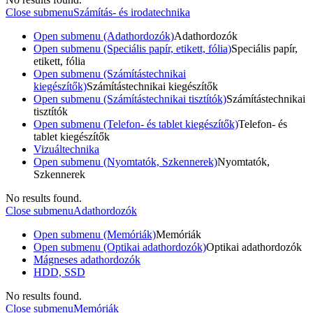
Close submenu
Számítás- és irodatechnika
Open submenu (Adathordozók)
Adathordozók
Open submenu (Speciális papír, etikett, fólia)
Speciális papír,
etikett, fólia
Open submenu (Számítástechnikai
kiegészítők)
Számítástechnikai kiegészítők
Open submenu (Számítástechnikai tisztítók)
Számítástechnikai
tisztítók
Open submenu (Telefon- és tablet kiegészítők)
Telefon- és
tablet kiegészítők
Vizuáltechnika
Open submenu (Nyomtatók, Szkennerek)
Nyomtatók,
Szkennerek
No results found.
Close submenu
Adathordozók
Open submenu (Memóriák)
Memóriák
Open submenu (Optikai adathordozók)
Optikai adathordozók
Mágneses adathordozók
HDD, SSD
No results found.
Close submenu
Memóriák