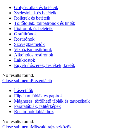
Golyóstollak és betéteik
Zseléstollak és betéteik
Rollerek és betéteik
Töltőtollak, tollpatronok és tinták
Pixirónok és betéteik
Grafitirónok
Rostirónok
Szövegkiemelők
Vizbázisú rostirónok
Alkoholos rostirónok
Lakkrostok
Egyéb írószerek, festékek, kréták
No results found.
Close submenu
Prezentáció
Írásvetítők
Flipchart táblák és papírok
Mágneses, törölhető táblák és tartozékaik
Parafatáblák, falitérképek
Rostirónok táblákhoz
No results found.
Close submenu
Műszaki rajzeszközök