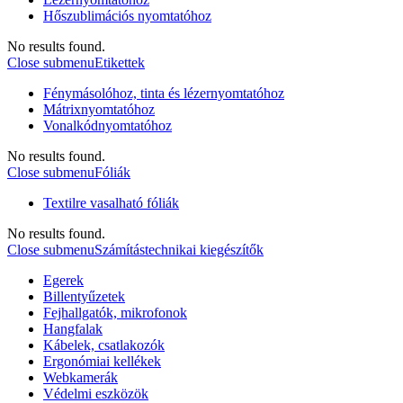
Hőszublimációs nyomtatóhoz
No results found.
Close submenu
Etikettek
Fénymásolóhoz, tinta és lézernyomtatóhoz
Mátrixnyomtatóhoz
Vonalkódnyomtatóhoz
No results found.
Close submenu
Fóliák
Textilre vasalható fóliák
No results found.
Close submenu
Számítástechnikai kiegészítők
Egerek
Billentyűzetek
Fejhallgatók, mikrofonok
Hangfalak
Kábelek, csatlakozók
Ergonómiai kellékek
Webkamerák
Védelmi eszközök