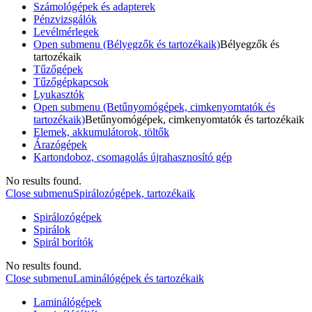
Számológépek és adapterek
Pénzvizsgálók
Levélmérlegek
Open submenu (Bélyegzők és tartozékaik)
Bélyegzők és
tartozékaik
Tűzőgépek
Tűzőgépkapcsok
Lyukasztók
Open submenu (Betűnyomógépek, cimkenyomtatók és
tartozékaik)
Betűnyomógépek, cimkenyomtatók és tartozékaik
Elemek, akkumulátorok, töltők
Árazógépek
Kartondoboz, csomagolás újrahasznosító gép
No results found.
Close submenu
Spirálozógépek, tartozékaik
Spirálozógépek
Spirálok
Spirál borítók
No results found.
Close submenu
Laminálógépek és tartozékaik
Laminálógépek