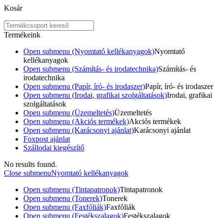
Kosár
Termékeink
Open submenu (Nyomtató kellékanyagok)
Nyomtató
kellékanyagok
Open submenu (Számítás- és irodatechnika)
Számítás- és
irodatechnika
Open submenu (Papír, író- és irodaszer)
Papír, író- és irodaszer
Open submenu (Irodai, grafikai szolgáltatások)
Irodai, grafikai
szolgáltatások
Open submenu (Üzemeltetés)
Üzemeltetés
Open submenu (Akciós termékek)
Akciós termékek
Open submenu (Karácsonyi ajánlat)
Karácsonyi ajánlat
Foxpost ajánlat
Szállodai kiegészítő
No results found.
Close submenu
Nyomtató kellékanyagok
Open submenu (Tintapatronok)
Tintapatronok
Open submenu (Tonerek)
Tonerek
Open submenu (Faxfóliák)
Faxfóliák
Open submenu (Festékszalagok)
Festékszalagok