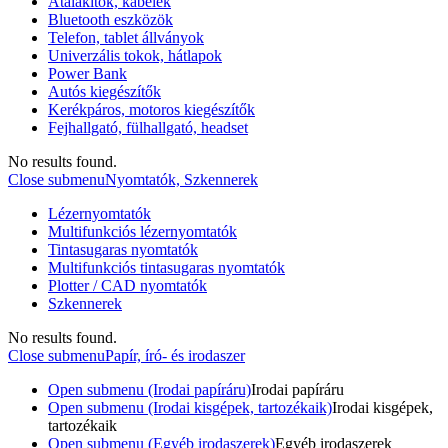
Átalakítók, kábelek
Bluetooth eszközök
Telefon, tablet állványok
Univerzális tokok, hátlapok
Power Bank
Autós kiegészítők
Kerékpáros, motoros kiegészítők
Fejhallgató, fülhallgató, headset
No results found.
Close submenu
Nyomtatók, Szkennerek
Lézernyomtatók
Multifunkciós lézernyomtatók
Tintasugaras nyomtatók
Multifunkciós tintasugaras nyomtatók
Plotter / CAD nyomtatók
Szkennerek
No results found.
Close submenu
Papír, író- és irodaszer
Open submenu (Irodai papíráru)
Irodai papíráru
Open submenu (Irodai kisgépek, tartozékaik)
Irodai kisgépek,
tartozékaik
Open submenu (Egyéb irodaszerek)
Egyéb irodaszerek