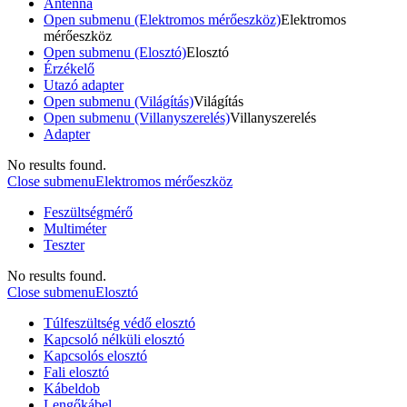
Antenna
Open submenu (Elektromos mérőeszköz)
Elektromos
mérőeszköz
Open submenu (Elosztó)
Elosztó
Érzékelő
Utazó adapter
Open submenu (Világítás)
Világítás
Open submenu (Villanyszerelés)
Villanyszerelés
Adapter
No results found.
Close submenu
Elektromos mérőeszköz
Feszültségmérő
Multiméter
Teszter
No results found.
Close submenu
Elosztó
Túlfeszültség védő elosztó
Kapcsoló nélküli elosztó
Kapcsolós elosztó
Fali elosztó
Kábeldob
Lengőkábel