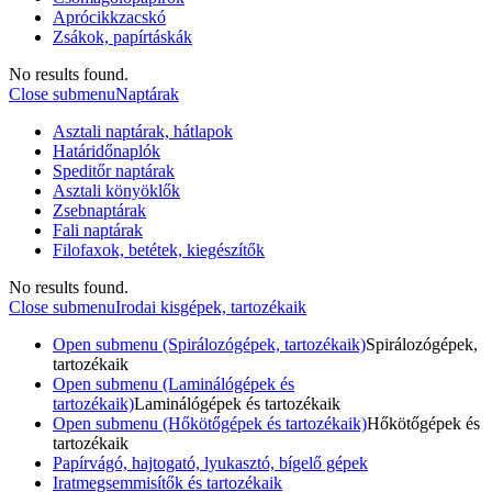
Aprócikkzacskó
Zsákok, papírtáskák
No results found.
Close submenu
Naptárak
Asztali naptárak, hátlapok
Határidőnaplók
Speditőr naptárak
Asztali könyöklők
Zsebnaptárak
Fali naptárak
Filofaxok, betétek, kiegészítők
No results found.
Close submenu
Irodai kisgépek, tartozékaik
Open submenu (Spirálozógépek, tartozékaik)
Spirálozógépek,
tartozékaik
Open submenu (Laminálógépek és
tartozékaik)
Laminálógépek és tartozékaik
Open submenu (Hőkötőgépek és tartozékaik)
Hőkötőgépek és
tartozékaik
Papírvágó, hajtogató, lyukasztó, bígelő gépek
Iratmegsemmisítők és tartozékaik