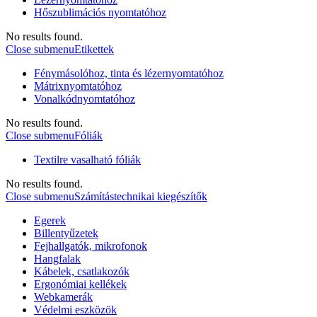
Hőszublimációs nyomtatóhoz
No results found.
Close submenu
Etikettek
Fénymásolóhoz, tinta és lézernyomtatóhoz
Mátrixnyomtatóhoz
Vonalkódnyomtatóhoz
No results found.
Close submenu
Fóliák
Textilre vasalható fóliák
No results found.
Close submenu
Számítástechnikai kiegészítők
Egerek
Billentyűzetek
Fejhallgatók, mikrofonok
Hangfalak
Kábelek, csatlakozók
Ergonómiai kellékek
Webkamerák
Védelmi eszközök