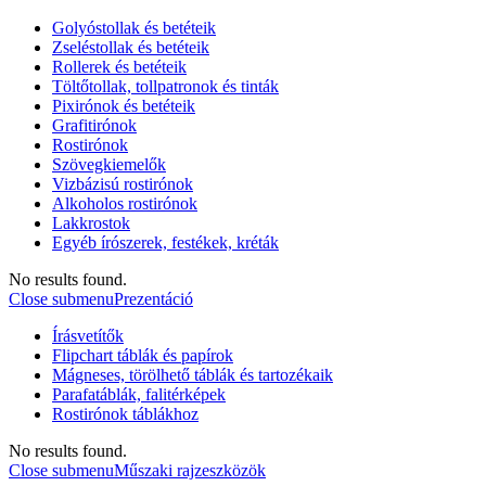
Golyóstollak és betéteik
Zseléstollak és betéteik
Rollerek és betéteik
Töltőtollak, tollpatronok és tinták
Pixirónok és betéteik
Grafitirónok
Rostirónok
Szövegkiemelők
Vizbázisú rostirónok
Alkoholos rostirónok
Lakkrostok
Egyéb írószerek, festékek, kréták
No results found.
Close submenu
Prezentáció
Írásvetítők
Flipchart táblák és papírok
Mágneses, törölhető táblák és tartozékaik
Parafatáblák, falitérképek
Rostirónok táblákhoz
No results found.
Close submenu
Műszaki rajzeszközök