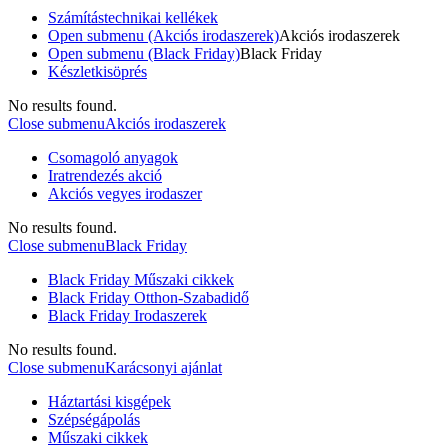
Számítástechnikai kellékek
Open submenu (Akciós irodaszerek)
Akciós irodaszerek
Open submenu (Black Friday)
Black Friday
Készletkisöprés
No results found.
Close submenu
Akciós irodaszerek
Csomagoló anyagok
Iratrendezés akció
Akciós vegyes irodaszer
No results found.
Close submenu
Black Friday
Black Friday Műszaki cikkek
Black Friday Otthon-Szabadidő
Black Friday Irodaszerek
No results found.
Close submenu
Karácsonyi ajánlat
Háztartási kisgépek
Szépségápolás
Műszaki cikkek