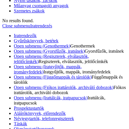
Nylon tasakok, zacskók
Műanyag csomagoló anyagok
Szemetes zsákok
No results found.
Close submenu
Iratrendezés
Iratrendezők
Gyűrűskönyvek, betétek
Open submenu (Genothermek)
Genothermek
Open submenu (Gyorsfűzők, iratsínek)
Gyorsfűzők, iratsínek
Open submenu (Regiszterek, elválasztók,
jelölőcímkék)
Regiszterek, elválasztók, jelölőcímkék
Open submenu (Iratgyűjtők, mappák,
irományfedelek)
Iratgyűjtők, mappák, irományfedelek
Open submenu (Függőmappák és tárolóik)
Függőmappák és
tárolóik
Open submenu (Fiókos irattárolók, archiváló dobozok)
Fiókos
irattárolók, archiváló dobozok
Open submenu (Irattálcák, iratpapucsok)
Irattálcák,
iratpapucsok
Prospektustartók
Aláírókönyvek, előrendezők
Névjegytartók, telefonregiszterek
Táskák
Okmánytartóhengerek