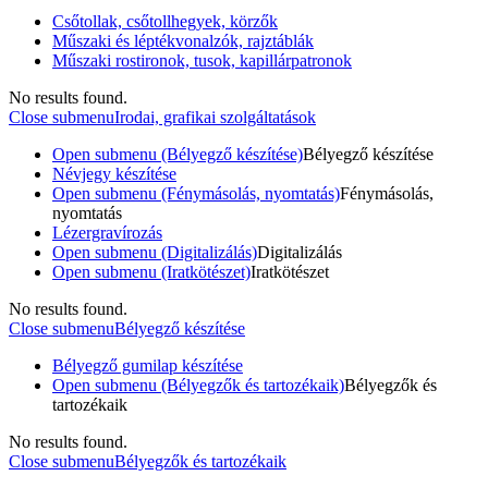
Csőtollak, csőtollhegyek, körzők
Műszaki és léptékvonalzók, rajztáblák
Műszaki rostironok, tusok, kapillárpatronok
No results found.
Close submenu
Irodai, grafikai szolgáltatások
Open submenu (Bélyegző készítése)
Bélyegző készítése
Névjegy készítése
Open submenu (Fénymásolás, nyomtatás)
Fénymásolás,
nyomtatás
Lézergravírozás
Open submenu (Digitalizálás)
Digitalizálás
Open submenu (Iratkötészet)
Iratkötészet
No results found.
Close submenu
Bélyegző készítése
Bélyegző gumilap készítése
Open submenu (Bélyegzők és tartozékaik)
Bélyegzők és
tartozékaik
No results found.
Close submenu
Bélyegzők és tartozékaik