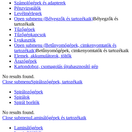
Számológépek és adapterek
Pénzvizsgálók
Levélmérlegek
Open submenu (Bélyegzők és tartozékaik)
Bélyegzők és
tartozékaik
Tűzőgépek
Tűzőgépkapcsok
Lyukasztók
Open submenu (Betűnyomógépek, cimkenyomtatók és
tartozékaik)
Betűnyomógépek, cimkenyomtatók és tartozékaik
Elemek, akkumulátorok, töltők
Árazógépek
Kartondoboz, csomagolás újrahasznosító gép
No results found.
Close submenu
Spirálozógépek, tartozékaik
Spirálozógépek
Spirálok
Spirál borítók
No results found.
Close submenu
Laminálógépek és tartozékaik
Laminálógépek