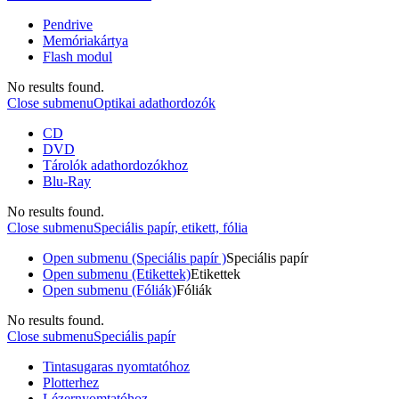
Pendrive
Memóriakártya
Flash modul
No results found.
Close submenu
Optikai adathordozók
CD
DVD
Tárolók adathordozókhoz
Blu-Ray
No results found.
Close submenu
Speciális papír, etikett, fólia
Open submenu (Speciális papír )
Speciális papír
Open submenu (Etikettek)
Etikettek
Open submenu (Fóliák)
Fóliák
No results found.
Close submenu
Speciális papír
Tintasugaras nyomtatóhoz
Plotterhez
Lézernyomtatóhoz