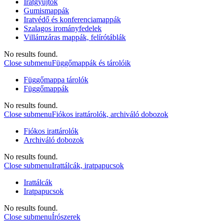
Iratgyűjtők
Gumismappák
Iratvédő és konferenciamappák
Szalagos irományfedelek
Villámzáras mappák, felírótáblák
No results found.
Close submenu
Függőmappák és tárolóik
Függőmappa tárolók
Függőmappák
No results found.
Close submenu
Fiókos irattárolók, archiváló dobozok
Fiókos irattárolók
Archiváló dobozok
No results found.
Close submenu
Irattálcák, iratpapucsok
Irattálcák
Iratpapucsok
No results found.
Close submenu
Írószerek