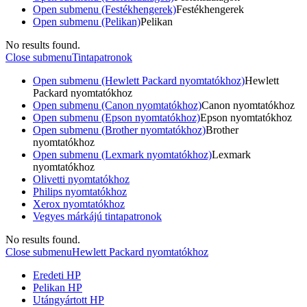
Open submenu (Festékhengerek)
Festékhengerek
Open submenu (Pelikan)
Pelikan
No results found.
Close submenu
Tintapatronok
Open submenu (Hewlett Packard nyomtatókhoz)
Hewlett
Packard nyomtatókhoz
Open submenu (Canon nyomtatókhoz)
Canon nyomtatókhoz
Open submenu (Epson nyomtatókhoz)
Epson nyomtatókhoz
Open submenu (Brother nyomtatókhoz)
Brother
nyomtatókhoz
Open submenu (Lexmark nyomtatókhoz)
Lexmark
nyomtatókhoz
Olivetti nyomtatókhoz
Philips nyomtatókhoz
Xerox nyomtatókhoz
Vegyes márkájú tintapatronok
No results found.
Close submenu
Hewlett Packard nyomtatókhoz
Eredeti HP
Pelikan HP
Utángyártott HP