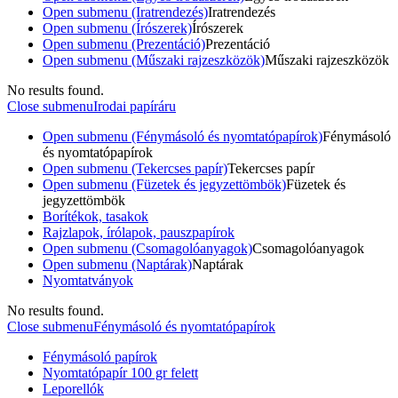
Open submenu (Iratrendezés)
Iratrendezés
Open submenu (Írószerek)
Írószerek
Open submenu (Prezentáció)
Prezentáció
Open submenu (Műszaki rajzeszközök)
Műszaki rajzeszközök
No results found.
Close submenu
Irodai papíráru
Open submenu (Fénymásoló és nyomtatópapírok)
Fénymásoló
és nyomtatópapírok
Open submenu (Tekercses papír)
Tekercses papír
Open submenu (Füzetek és jegyzettömbök)
Füzetek és
jegyzettömbök
Borítékok, tasakok
Rajzlapok, írólapok, pauszpapírok
Open submenu (Csomagolóanyagok)
Csomagolóanyagok
Open submenu (Naptárak)
Naptárak
Nyomtatványok
No results found.
Close submenu
Fénymásoló és nyomtatópapírok
Fénymásoló papírok
Nyomtatópapír 100 gr felett
Leporellók