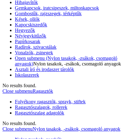
Hibajavítók
Gemkapcsok, iratcsipeszek, miltonkapcsok
Gombostűk, rajzszegek, térképtűk
Kések, ollók
Kapocskiszedők
Hegyezők
Névjegykitűzők
Papírkosarak
Radírok, szivacstálak
Vonalzók, zsinegek
Open submenu (Nylon tasakok, -zsákok, csomagoló
anyagok)
Nylon tasakok, -zsákok, csomagoló anyagok
Asztali író és irodaszer tárolók
Iskolaszerek
No results found.
Close submenu
Ragasztók
Folyékony ragasztók, sprayk, stiftek
Ragasztószalagok, rollerek
Ragasztószalag adagolók
No results found.
Close submenu
Nylon tasakok, -zsákok, csomagoló anyagok