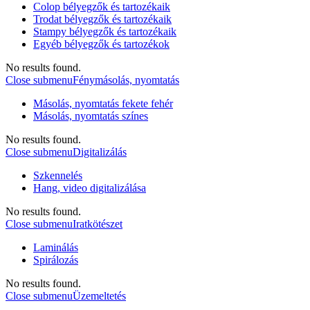
Colop bélyegzők és tartozékaik
Trodat bélyegzők és tartozékaik
Stampy bélyegzők és tartozékaik
Egyéb bélyegzők és tartozékok
No results found.
Close submenu
Fénymásolás, nyomtatás
Másolás, nyomtatás fekete fehér
Másolás, nyomtatás színes
No results found.
Close submenu
Digitalizálás
Szkennelés
Hang, video digitalizálása
No results found.
Close submenu
Iratkötészet
Laminálás
Spirálozás
No results found.
Close submenu
Üzemeltetés