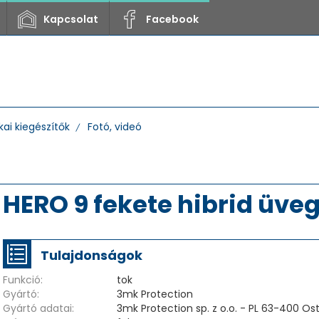
Kapcsolat
Facebook
ai kiegészítők
Fotó, videó
HERO 9 fekete hibrid üve
Tulajdonságok
Funkció:
tok
Gyártó:
3mk Protection
Gyártó adatai:
3mk Protection sp. z o.o. - PL 63-400 O