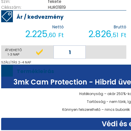
Szín:
fekete
Cikkszám:
HUR01819
Ár / kedvezmény
Nettó
Bruttó
2.225
2.826
,60
Ft
,51
Ft
ÁTVEHETŐ
1-3 NAP
SZÁLLÍTÁS 2-4 NAP
Termékleírás
3mk Cam Protection - Hibrid ü
Hatékonyság – akár 250%-k
Tartósság - nem törik, íg
Könnyen felszerelhető – nincs buborék
Védi és 