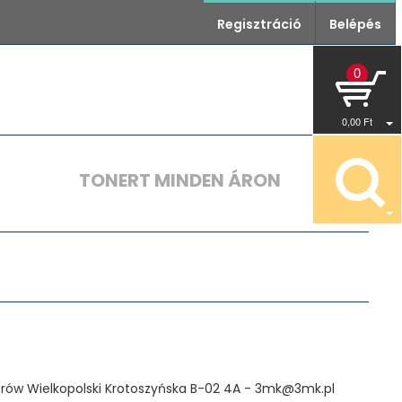
Regisztráció
Belépés
0
0
,00
Ft
TONERT MINDEN ÁRON
g
strów Wielkopolski Krotoszyńska B-02 4A - 3mk@3mk.pl