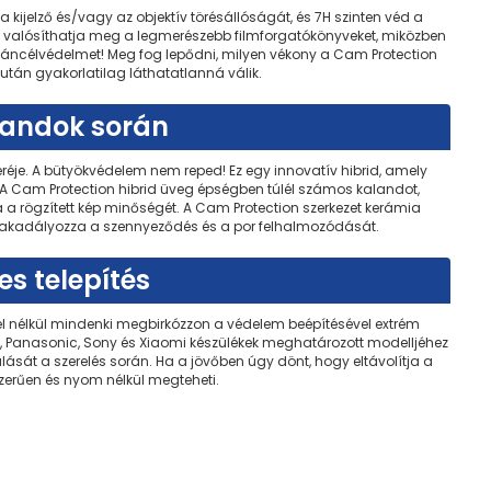
kijelző és/vagy az objektív törésállóságát, és 7H szinten véd a
s valósíthatja meg a legmerészebb filmforgatókönyveket, miközben
páncélvédelmet! Meg fog lepődni, milyen vékony a Cam Protection
tán gyakorlatilag láthatatlanná válik.
landok során
eréje. A bütyökvédelem nem reped! Ez egy innovatív hibrid, amely
 A Cam Protection hibrid üveg épségben túlél számos kalandot,
a a rögzített kép minőségét. A Cam Protection szerkezet kerámia
gakadályozza a szennyeződés és a por felhalmozódását.
s telepítés
tel nélkül mindenki megbirkózzon a védelem beépítésével extrém
kon, Panasonic, Sony és Xiaomi készülékek meghatározott modelljéhez
ását a szerelés során. Ha a jövőben úgy dönt, hogy eltávolítja a
zerűen és nyom nélkül megteheti.