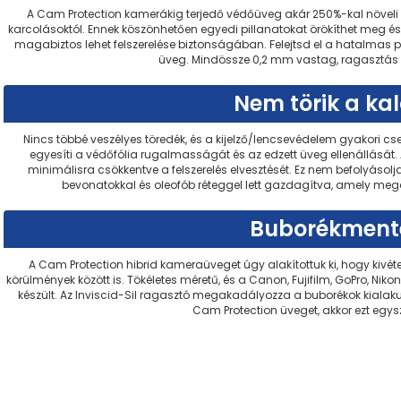
A Cam Protection kamerákig terjedő védőüveg akár 250%-kal növeli a 
karcolásoktól. Ennek köszönhetően egyedi pillanatokat örökíthet meg é
magabiztos lehet felszerelése biztonságában. Felejtsd el a hatalmas 
üveg. Mindössze 0,2 mm vastag, ragasztás u
Nem törik a ka
Nincs többé veszélyes töredék, és a kijelző/lencsevédelem gyakori cs
egyesíti a védőfólia rugalmasságát és az edzett üveg ellenállását.
minimálisra csökkentve a felszerelés elvesztését. Ez nem befolyásolj
bevonatokkal és oleofób réteggel lett gazdagítva, amely me
Buborékmente
A Cam Protection hibrid kameraüveget úgy alakítottuk ki, hogy kivé
körülmények között is. Tökéletes méretű, és a Canon, Fujifilm, GoPro, Ni
készült. Az Inviscid-Sil ragasztó megakadályozza a buborékok kialakul
Cam Protection üveget, akkor ezt egys