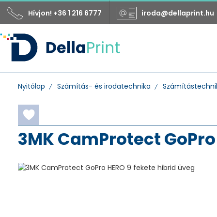
Hívjon! +36 1 216 6777
iroda@dellaprint.hu
Nyitólap
Számítás- és irodatechnika
Számítástechnik
3MK CamProtect GoPro 