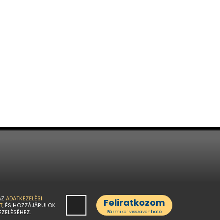
AZ
ADATKEZELÉSI
Feliratkozom
T
, ÉS HOZZÁJÁRULOK
EZELÉSÉHEZ.
Bármikor visszavonható