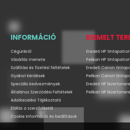
INFORMÁCIÓ
KIEMELT TE
Cégünkről
Eredeti HP tintapatro
Vásárlás menete
Pelikan HP tintapatro
Szállítási és fizetési feltételek
Eredeti Canon tintap
Gyakori kérdések
Pelikan Canon tintap
Speciális kedvezmények
Eredeti HP lézertoner
Általános Szerződési Feltételek
Pelikan HP lézertoner
Adatkezelési Tájékoztató
Elállás a szerződéstől
Cookie információ és beállítások