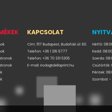
RMÉKEK
KAPCSOLAT
NYITV
nok
Cím: 1117 Budapest, Budafoki út 60.
Hétfő: 08:0
nok
Telefon: +36 1 216 6777
Kedd: 08:00
atronok
Telefon: +36 70 331 5305
Szerda: 08:
atronok
E-mail: iroda@dellaprint.hu
Csütörtök: 
ek
Péntek: 08:
ek
Szombat - 