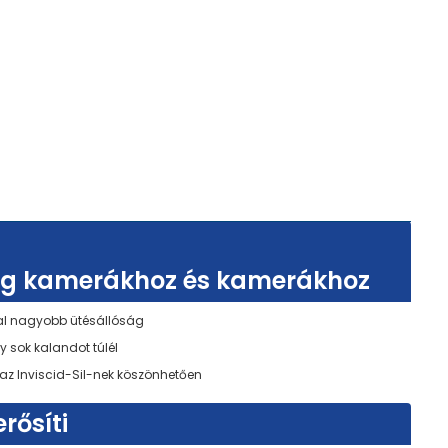
veg kamerákhoz és kamerákhoz
al nagyobb ütésállóság
y sok kalandot túlél
 az Inviscid-Sil-nek köszönhetően
erősíti