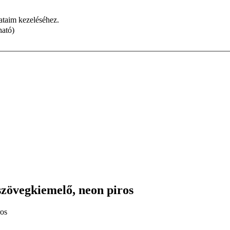
dataim kezeléséhez.
ható)
szövegkiemelő, neon piros