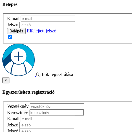
Belépés
E-mail
Jelszó
Elfelejtett jelszó
Belépés
Új fiók regisztrálása
×
Egyszerűsített regisztráció
Vezetéknév
Keresztnév
E-mail
Jelszó
Jelszó