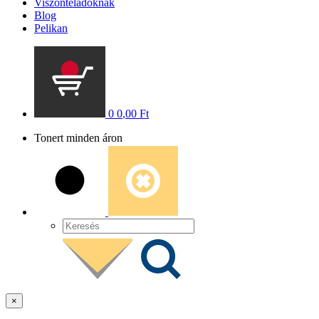
Viszonteladóknak
Blog
Pelikan
0
0
,00
Ft
Tonert minden áron
×