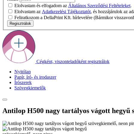
Elolvastam és elfogadom az
Általános Szerződési Feltételeket
.
Elolvastam az
Adatkezelési Tájékoztatót
, és hozzájárulok az a
Feliratkozom a DellaPrint Kft. hírlevelére (Bármikor visszavon
Regisztrálok
Cégként, viszonteladóként regisztrálok
Nyitólap
Papír, író- és irodaszer
Írószerek
Szövegkiemelők
Antilop H500 nagy tartályos vágott hegyű 