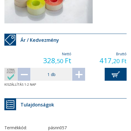
Ár / Kedvezmény
Nettó
Bruttó
328
Ft
417
,50
,20
Ft
AZONNAL
ÁTVEHETŐ
KISZÁLLÍTÁS 1-2 NAP
Tulajdonságok
Termékkód:
pásnn057