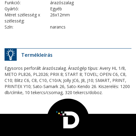
Funkció:
árazószalag
Gyártó:
Egyéb
Méret szélesség x
26x12mm
szélesség:
Szín:
narancs
Termékleírás
Egysoros perforált árazószalag. Árazógép típus: Avery HL 1/8,
METO PL826, PL2026; PRIX 8; START 8; TOVEL; OPEN C6, C8,
C10; Blitz C6, C8, C10, C10/A; Jolly JC6, J8, J10; SMART, PRINT,
PRINTEX Y10; Sato-Samark 26, Sato-Kendo 26. Kiszerelés: 1200
db/címke, 10 tekercs/csomag, 320 tekercs/doboz.