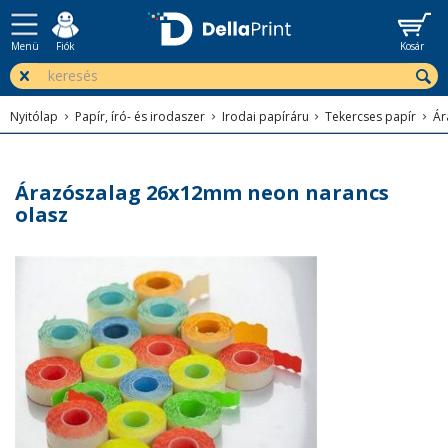
Menü
Fiók
Kosár
Nyitólap
Papír, író- és irodaszer
Irodai papíráru
Tekercses papír
Ár
Árazószalag 26x12mm neon narancs
olasz