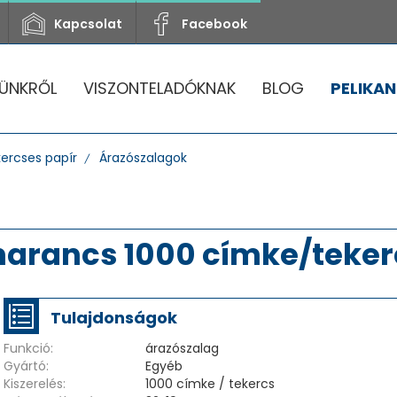
Kapcsolat
Facebook
ÜNKRŐL
VISZONTELADÓKNAK
BLOG
PELIKAN
ercses papír
Árazószalagok
arancs 1000 címke/teker
Tulajdonságok
Funkció:
árazószalag
Gyártó:
Egyéb
Kiszerelés:
1000 címke / tekercs