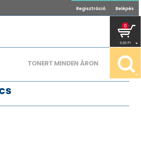
Regisztráció
Belépés
0
0
,00
Ft
TONERT MINDEN ÁRON
cs