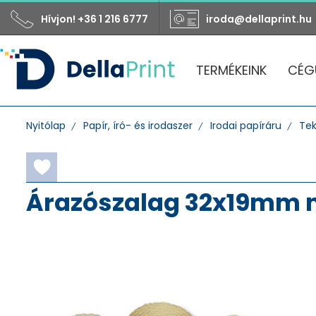
Hívjon! +36 1 216 6777
iroda@dellaprint.hu
TERMÉKEINK
CÉG
Nyitólap
Papír, író- és irodaszer
Irodai papíráru
Tek
Árazószalag 32x19mm n