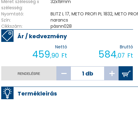
Méret szélesség x
32x19mm
szélesség:
Nyomtató:
BLITZ L 17, METO PROFI PL 1832, METO PROF
Szín:
narancs
Cikkszám:
pásnn028
Ár / kedvezmény
Nettó
Bruttó
459
584
,90
Ft
,07
Ft
RENDELÉSRE
Termékleírás