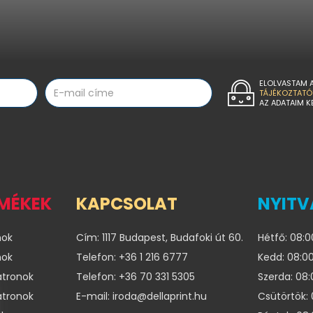
ELOLVASTAM 
TÁJÉKOZTATÓ
AZ ADATAIM K
RMÉKEK
KAPCSOLAT
NYITV
nok
Cím: 1117 Budapest, Budafoki út 60.
Hétfő: 08:0
nok
Telefon: +36 1 216 6777
Kedd: 08:00
atronok
Telefon: +36 70 331 5305
Szerda: 08:
atronok
E-mail: iroda@dellaprint.hu
Csütörtök: 