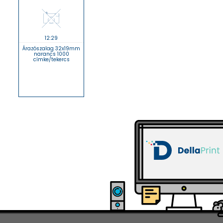
12:29
Árazószalag 32x19mm
narancs 1000
címke/tekercs