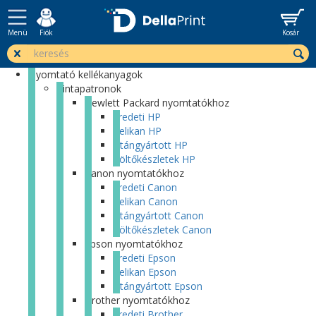
Menü
Fiók
Kosár
Nyomtató kellékanyagok
Tintapatronok
Hewlett Packard nyomtatókhoz
Eredeti HP
Pelikan HP
Utángyártott HP
Töltőkészletek HP
Canon nyomtatókhoz
Eredeti Canon
Pelikan Canon
Utángyártott Canon
Töltőkészletek Canon
Epson nyomtatókhoz
Eredeti Epson
Pelikan Epson
Utángyártott Epson
Brother nyomtatókhoz
Eredeti Brother