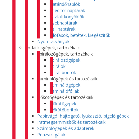
Határidőnaplók
Speditőr naptárak
Asztali könyöklők
Zsebnaptárak
Fali naptárak
Filofaxok, betétek, kiegészítők
Nyomtatványok
Irodai kisgépek, tartozékaik
Spirálozógépek, tartozékaik
Spirálozógépek
Spirálok
Spirál borítók
Laminálógépek és tartozékaik
Laminálógépek
Laminálófóliák
Hőkötőgépek és tartozékaik
Hőkötőgépek
Hőkötőborítók
Papírvágó, hajtogató, lyukasztó, bígelő gépek
Iratmegsemmisítők és tartozékaik
Számológépek és adapterek
Pénzvizsgálók