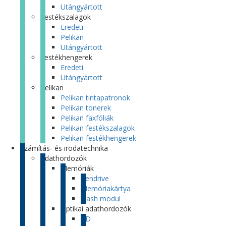
Utángyártott
Festékszalagok
Eredeti
Pelikan
Utángyártott
Festékhengerek
Eredeti
Utángyártott
Pelikan
Pelikan tintapatronok
Pelikan tonerek
Pelikan faxfóliák
Pelikan festékszalagok
Pelikan festékhengerek
Számítás- és irodatechnika
Adathordozók
Memóriák
Pendrive
Memóriakártya
Flash modul
Optikai adathordozók
CD