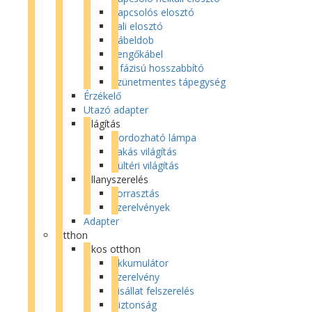
Kapcsolós elosztó
Fali elosztó
Kábeldob
Lengőkábel
3 fázisú hosszabbító
Szünetmentes tápegység
Érzékelő
Utazó adapter
Világítás
Hordozható lámpa
Lakás világítás
Kültéri világítás
Villanyszerelés
Forrasztás
Szerelvények
Adapter
Otthon
Okos otthon
Akkumulátor
Szerelvény
Kisállat felszerelés
Biztonság