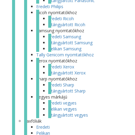
Utángyártott Panasonic
Eredeti Philips
Ricoh nyomtatókhoz
Eredeti Ricoh
Utángyártott Ricoh
Samsung nyomtatókhoz
Eredeti Samsung
Utángyártott Samsung
Pelikan Samsung
Tally Genicom nyomtatókhoz
Xerox nyomtatókhoz
Eredeti Xerox
Utángyártott Xerox
Sharp nyomtatókhoz
Eredeti Sharp
Utángyártott Sharp
Vegyes márkájú
Eredeti vegyes
Pelikan vegyes
Utángyártott vegyes
Faxfóliák
Eredeti
Pelikan