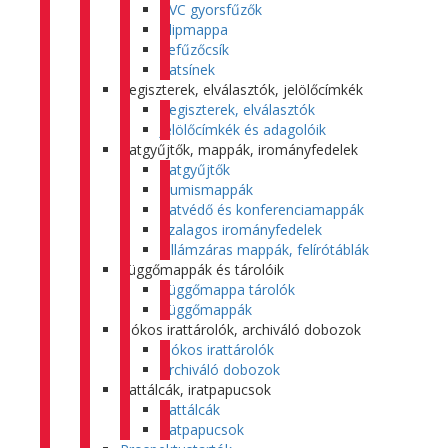
PVC gyorsfűzők
Klipmappa
Lefűzőcsík
Iratsínek
Regiszterek, elválasztók, jelölőcímkék
Regiszterek, elválasztók
Jelölőcímkék és adagolóik
Iratgyűjtők, mappák, irományfedelek
Iratgyűjtők
Gumismappák
Iratvédő és konferenciamappák
Szalagos irományfedelek
Villámzáras mappák, felírótáblák
Függőmappák és tárolóik
Függőmappa tárolók
Függőmappák
Fiókos irattárolók, archiváló dobozok
Fiókos irattárolók
Archiváló dobozok
Irattálcák, iratpapucsok
Irattálcák
Iratpapucsok