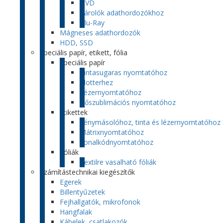
DVD
Tárolók adathordozókhoz
Blu-Ray
Mágneses adathordozók
HDD, SSD
Speciális papír, etikett, fólia
Speciális papír
Tintasugaras nyomtatóhoz
Plotterhez
Lézernyomtatóhoz
Hőszublimációs nyomtatóhoz
Etikettek
Fénymásolóhoz, tinta és lézernyomtatóhoz
Mátrixnyomtatóhoz
Vonalkódnyomtatóhoz
Fóliák
Textilre vasalható fóliák
Számítástechnikai kiegészítők
Egerek
Billentyűzetek
Fejhallgatók, mikrofonok
Hangfalak
Kábelek, csatlakozók