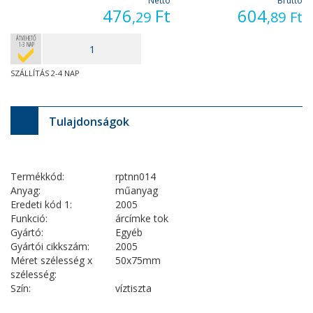
Nettó
Bruttó
476
Ft
604
,29
,89
Ft
ÁTVEHETŐ
1-3 NAP
SZÁLLÍTÁS 2-4 NAP
Tulajdonságok
Termékkód:
rptnn014
Anyag:
műanyag
Eredeti kód 1:
2005
Funkció:
árcímke tok
Gyártó:
Egyéb
Gyártói cikkszám:
2005
Méret szélesség x
50x75mm
szélesség:
Szín:
víztiszta