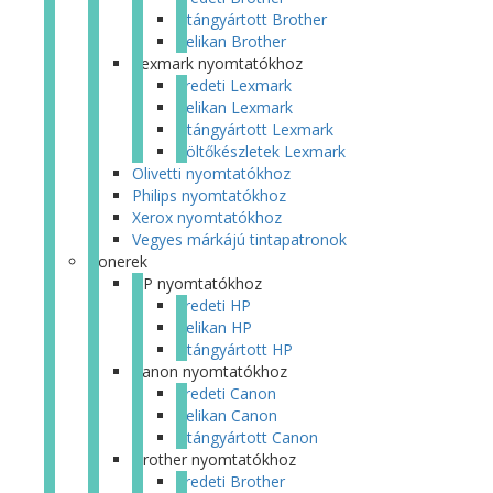
Utángyártott Brother
Pelikan Brother
Lexmark nyomtatókhoz
Eredeti Lexmark
Pelikan Lexmark
Utángyártott Lexmark
Töltőkészletek Lexmark
Olivetti nyomtatókhoz
Philips nyomtatókhoz
Xerox nyomtatókhoz
Vegyes márkájú tintapatronok
Tonerek
HP nyomtatókhoz
Eredeti HP
Pelikan HP
Utángyártott HP
Canon nyomtatókhoz
Eredeti Canon
Pelikan Canon
Utángyártott Canon
Brother nyomtatókhoz
Eredeti Brother