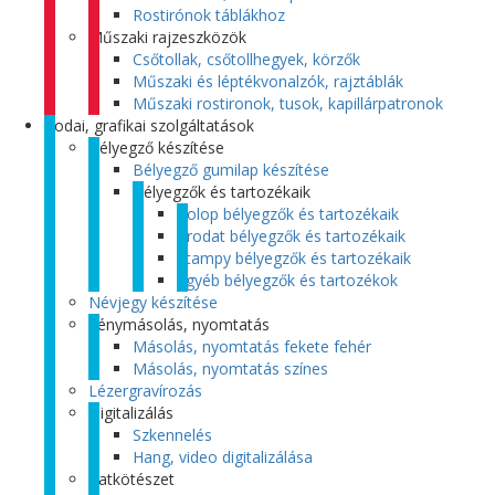
Rostirónok táblákhoz
Műszaki rajzeszközök
Csőtollak, csőtollhegyek, körzők
Műszaki és léptékvonalzók, rajztáblák
Műszaki rostironok, tusok, kapillárpatronok
Irodai, grafikai szolgáltatások
Bélyegző készítése
Bélyegző gumilap készítése
Bélyegzők és tartozékaik
Colop bélyegzők és tartozékaik
Trodat bélyegzők és tartozékaik
Stampy bélyegzők és tartozékaik
Egyéb bélyegzők és tartozékok
Névjegy készítése
Fénymásolás, nyomtatás
Másolás, nyomtatás fekete fehér
Másolás, nyomtatás színes
Lézergravírozás
Digitalizálás
Szkennelés
Hang, video digitalizálása
Iratkötészet