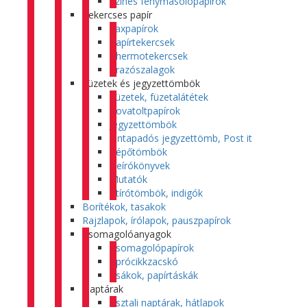
Színes fénymásolópapírok
Tekercses papír
Faxpapírok
Papírtekercsek
Thermotekercsek
Árazószalagok
Füzetek és jegyzettömbök
Füzetek, füzetalátétek
Rovatoltpapírok
Jegyzettömbök
Öntapadós jegyzettömb, Post it
Tépőtömbök
Beírókönyvek
Mutatók
Átírótömbök, indigók
Borítékok, tasakok
Rajzlapok, írólapok, pauszpapírok
Csomagolóanyagok
Csomagolópapírok
Aprócikkzacskó
Zsákok, papírtáskák
Naptárak
Asztali naptárak, hátlapok