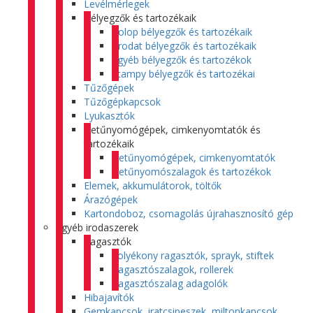
Levélmérlegek
Bélyegzők és tartozékaik
Colop bélyegzők és tartozékaik
Trodat bélyegzők és tartozékaik
Egyéb bélyegzők és tartozékok
Stampy bélyegzők és tartozékai
Tűzőgépek
Tűzőgépkapcsok
Lyukasztók
Betűnyomógépek, cimkenyomtatók és
tartozékaik
Betűnyomógépek, cimkenyomtatók
Betűnyomószalagok és tartozékok
Elemek, akkumulátorok, töltők
Árazógépek
Kartondoboz, csomagolás újrahasznosító gép
Egyéb irodaszerek
Ragasztók
Folyékony ragasztók, sprayk, stiftek
Ragasztószalagok, rollerek
Ragasztószalag adagolók
Hibajavítók
Gemkapcsok, iratcsipeszek, miltonkapcsok