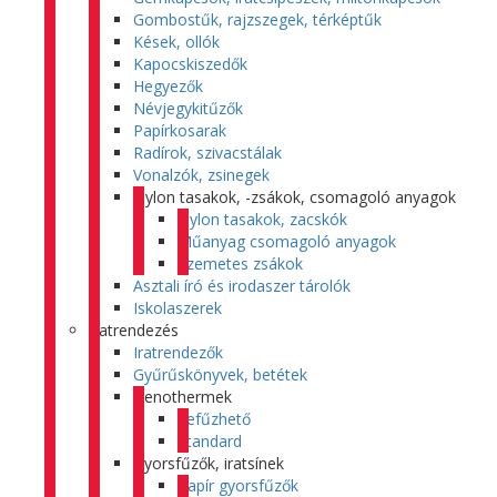
Gombostűk, rajzszegek, térképtűk
Kések, ollók
Kapocskiszedők
Hegyezők
Névjegykitűzők
Papírkosarak
Radírok, szivacstálak
Vonalzók, zsinegek
Nylon tasakok, -zsákok, csomagoló anyagok
Nylon tasakok, zacskók
Műanyag csomagoló anyagok
Szemetes zsákok
Asztali író és irodaszer tárolók
Iskolaszerek
Iratrendezés
Iratrendezők
Gyűrűskönyvek, betétek
Genothermek
Lefűzhető
Standard
Gyorsfűzők, iratsínek
Papír gyorsfűzők