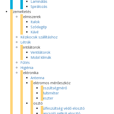
Laminálás
Spirálozás
Üzemeltetés
Élelmiszerek
Italok
Szódagép
Kávé
Kézikocsik szállításhoz
Létrák
Ventilátorok
Ventilátorok
Mobil klímák
Fűtés
Higiénia
Elektronika
Antenna
Elektromos mérőeszköz
Feszültségmérő
Multiméter
Teszter
Elosztó
Túlfeszültség védő elosztó
Kapcsoló nélküli elosztó