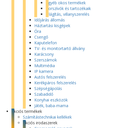
Egyéb okos termékek
Porszívók és tartozékaik
Világítás, villanyszerelés
Időjárás állomás
Háztartási kisgépek
Óra
Csengő
Kaputelefon
TV- és monitortartó állvány
Karácsony
Szerszámok
Multimédia
IP kamera
Autós felszerelés
Kerékpáros felszerelés
Szépségápolás
Szabadidő
Konyhai eszközök
Játék, baba-mama
Akciós termékek
Számítástechnikai kellékek
Akciós irodaszerek