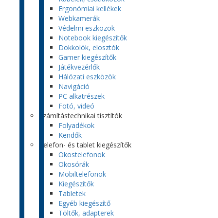
Ergonómiai kellékek
Webkamerák
Védelmi eszközök
Notebook kiegészítők
Dokkolók, elosztók
Gamer kiegészítők
Játékvezérlők
Hálózati eszközök
Navigáció
PC alkatrészek
Fotó, videó
Számítástechnikai tisztítók
Folyadékok
Kendők
Telefon- és tablet kiegészítők
Okostelefonok
Okosórák
Mobiltelefonok
Kiegészítők
Tabletek
Egyéb kiegészítő
Töltők, adapterek