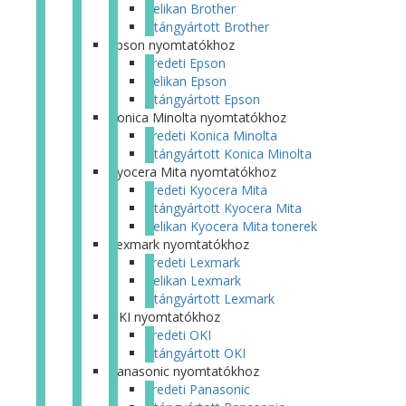
Pelikan Brother
Utángyártott Brother
Epson nyomtatókhoz
Eredeti Epson
Pelikan Epson
Utángyártott Epson
Konica Minolta nyomtatókhoz
Eredeti Konica Minolta
Utángyártott Konica Minolta
Kyocera Mita nyomtatókhoz
Eredeti Kyocera Mita
Utángyártott Kyocera Mita
Pelikan Kyocera Mita tonerek
Lexmark nyomtatókhoz
Eredeti Lexmark
Pelikan Lexmark
Utángyártott Lexmark
OKI nyomtatókhoz
Eredeti OKI
Utángyártott OKI
Panasonic nyomtatókhoz
Eredeti Panasonic