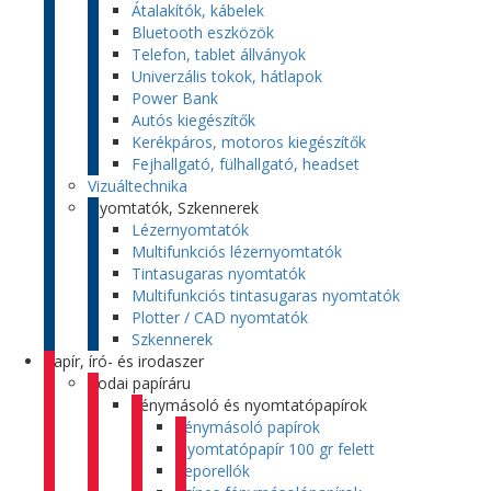
Átalakítók, kábelek
Bluetooth eszközök
Telefon, tablet állványok
Univerzális tokok, hátlapok
Power Bank
Autós kiegészítők
Kerékpáros, motoros kiegészítők
Fejhallgató, fülhallgató, headset
Vizuáltechnika
Nyomtatók, Szkennerek
Lézernyomtatók
Multifunkciós lézernyomtatók
Tintasugaras nyomtatók
Multifunkciós tintasugaras nyomtatók
Plotter / CAD nyomtatók
Szkennerek
Papír, író- és irodaszer
Irodai papíráru
Fénymásoló és nyomtatópapírok
Fénymásoló papírok
Nyomtatópapír 100 gr felett
Leporellók