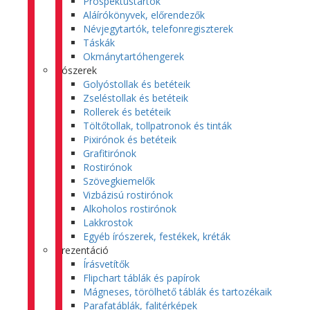
Prospektustartók
Aláírókönyvek, előrendezők
Névjegytartók, telefonregiszterek
Táskák
Okmánytartóhengerek
Írószerek
Golyóstollak és betéteik
Zseléstollak és betéteik
Rollerek és betéteik
Töltőtollak, tollpatronok és tinták
Pixirónok és betéteik
Grafitirónok
Rostirónok
Szövegkiemelők
Vizbázisú rostirónok
Alkoholos rostirónok
Lakkrostok
Egyéb írószerek, festékek, kréták
Prezentáció
Írásvetítők
Flipchart táblák és papírok
Mágneses, törölhető táblák és tartozékaik
Parafatáblák, falitérképek