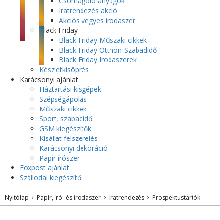
Csomagoló anyagok
Iratrendezés akció
Akciós vegyes irodaszer
Black Friday
Black Friday Műszaki cikkek
Black Friday Otthon-Szabadidő
Black Friday Irodaszerek
Készletkisöprés
Karácsonyi ajánlat
Háztartási kisgépek
Szépségápolás
Műszaki cikkek
Sport, szabadidő
GSM kiegészítők
Kisállat felszerelés
Karácsonyi dekoráció
Papír-írószer
Foxpost ajánlat
Szállodai kiegészítő
Nyitólap
Papír, író- és irodaszer
Iratrendezés
Prospektustartók