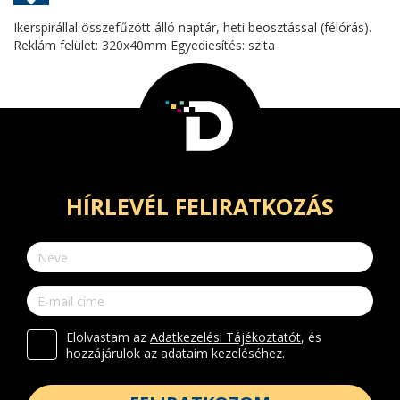
Ikerspirállal összefűzött álló naptár, heti beosztással (félórás).
Reklám felület: 320x40mm Egyediesítés: szita
HÍRLEVÉL FELIRATKOZÁS
Elolvastam az
Adatkezelési Tájékoztatót
, és
hozzájárulok az adataim kezeléséhez.