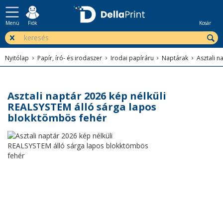
Menü
Fiók
Kosár
Nyitólap
Papír, író- és irodaszer
Irodai papíráru
Naptárak
Asztali n
Asztali naptár 2026 kép nélküli
REALSYSTEM álló sárga lapos
blokktömbös fehér