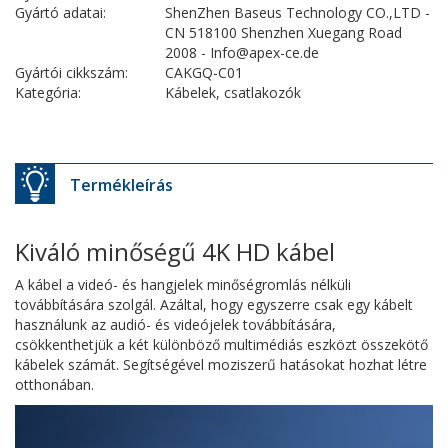
Gyártó adatai:
ShenZhen Baseus Technology CO.,LTD -
CN 518100 Shenzhen Xuegang Road
2008 - Info@apex-ce.de
Gyártói cikkszám:
CAKGQ-C01
Kategória:
Kábelek, csatlakozók
Termékleírás
Kiváló minőségű 4K HD kábel
A kábel a videó- és hangjelek minőségromlás nélküli
továbbítására szolgál. Azáltal, hogy egyszerre csak egy kábelt
használunk az audió- és videójelek továbbítására,
csökkenthetjük a két különböző multimédiás eszközt összekötő
kábelek számát. Segítségével moziszerű hatásokat hozhat létre
otthonában.