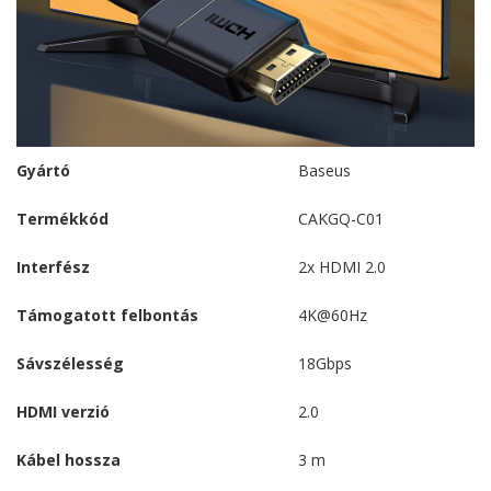
Gyártó
Baseus
Termékkód
CAKGQ-C01
Interfész
2x HDMI 2.0
Támogatott felbontás
4K@60Hz
Sávszélesség
18Gbps
HDMI verzió
2.0
Kábel hossza
3 m