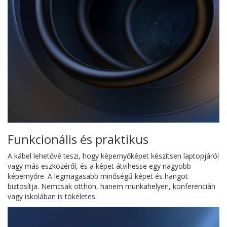
Funkcionális és praktikus
A kábel lehetővé teszi, hogy képernyőképet készítsen laptopjáról
vagy más eszközéről, és a képet átvihesse egy nagyobb
képernyőre. A legmagasabb minőségű képet és hangot
biztosítja. Nemcsak otthon, hanem munkahelyen, konferencián
vagy iskolában is tökéletes.