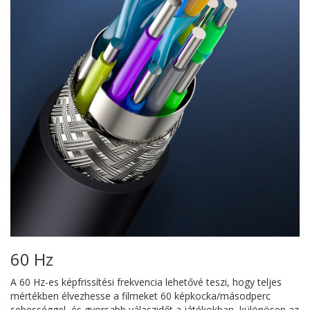
60 Hz
A 60 Hz-es képfrissítési frekvencia lehetővé teszi, hogy teljes
mértékben élvezhesse a filmeket 60 képkocka/másodperc
sebességgel, és gyorsabb válaszidőt a játékokban, különösen az