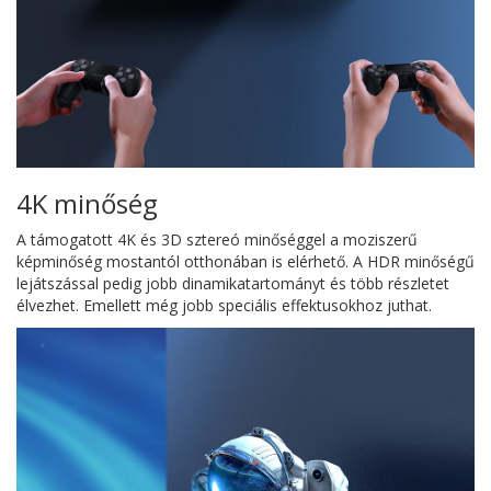
4K minőség
A támogatott 4K és 3D sztereó minőséggel a moziszerű
képminőség mostantól otthonában is elérhető. A HDR minőségű
lejátszással pedig jobb dinamikatartományt és több részletet
élvezhet. Emellett még jobb speciális effektusokhoz juthat.