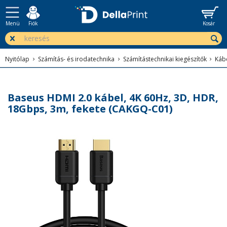
Menü
Fiók
Kosár
Nyitólap
Számítás- és irodatechnika
Számítástechnikai kiegészítők
Kábe
Baseus HDMI 2.0 kábel, 4K 60Hz, 3D, HDR,
18Gbps, 3m, fekete (CAKGQ-C01)