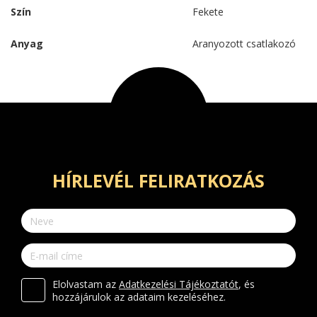
Szín
Fekete
Anyag
Aranyozott csatlakozó
HÍRLEVÉL FELIRATKOZÁS
Elolvastam az
Adatkezelési Tájékoztatót
, és
hozzájárulok az adataim kezeléséhez.