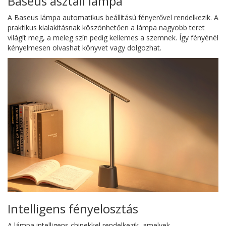
Baseus asztali lámpa
A Baseus lámpa automatikus beállítású fényerővel rendelkezik. A
praktikus kialakításnak köszönhetően a lámpa nagyobb teret
világít meg, a meleg szín pedig kellemes a szemnek. Így fényénél
kényelmesen olvashat könyvet vagy dolgozhat.
Intelligens fényelosztás
A lámpa intelligens chipekkel rendelkezik, amelyek