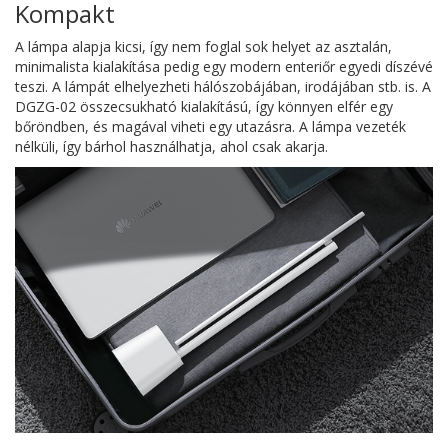
Kompakt
A lámpa alapja kicsi, így nem foglal sok helyet az asztalán,
minimalista kialakítása pedig egy modern enteriőr egyedi díszévé
teszi. A lámpát elhelyezheti hálószobájában, irodájában stb. is. A
DGZG-02 összecsukható kialakítású, így könnyen elfér egy
bőröndben, és magával viheti egy utazásra. A lámpa vezeték
nélküli, így bárhol használhatja, ahol csak akarja.