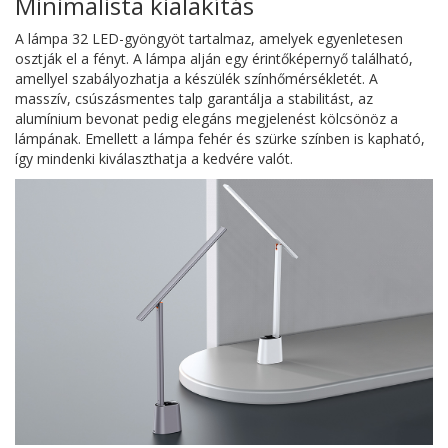
Minimalista kialakítás
A lámpa 32 LED-gyöngyöt tartalmaz, amelyek egyenletesen
osztják el a fényt. A lámpa alján egy érintőképernyő található,
amellyel szabályozhatja a készülék színhőmérsékletét. A
masszív, csúszásmentes talp garantálja a stabilitást, az
alumínium bevonat pedig elegáns megjelenést kölcsönöz a
lámpának. Emellett a lámpa fehér és szürke színben is kapható,
így mindenki kiválaszthatja a kedvére valót.