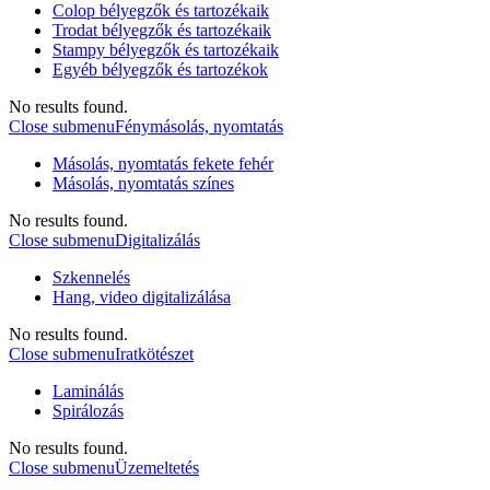
Colop bélyegzők és tartozékaik
Trodat bélyegzők és tartozékaik
Stampy bélyegzők és tartozékaik
Egyéb bélyegzők és tartozékok
No results found.
Close submenu
Fénymásolás, nyomtatás
Másolás, nyomtatás fekete fehér
Másolás, nyomtatás színes
No results found.
Close submenu
Digitalizálás
Szkennelés
Hang, video digitalizálása
No results found.
Close submenu
Iratkötészet
Laminálás
Spirálozás
No results found.
Close submenu
Üzemeltetés