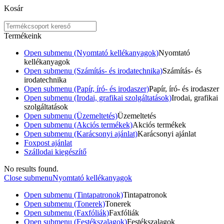
Kosár
Termékeink
Open submenu (Nyomtató kellékanyagok)
Nyomtató
kellékanyagok
Open submenu (Számítás- és irodatechnika)
Számítás- és
irodatechnika
Open submenu (Papír, író- és irodaszer)
Papír, író- és irodaszer
Open submenu (Irodai, grafikai szolgáltatások)
Irodai, grafikai
szolgáltatások
Open submenu (Üzemeltetés)
Üzemeltetés
Open submenu (Akciós termékek)
Akciós termékek
Open submenu (Karácsonyi ajánlat)
Karácsonyi ajánlat
Foxpost ajánlat
Szállodai kiegészítő
No results found.
Close submenu
Nyomtató kellékanyagok
Open submenu (Tintapatronok)
Tintapatronok
Open submenu (Tonerek)
Tonerek
Open submenu (Faxfóliák)
Faxfóliák
Open submenu (Festékszalagok)
Festékszalagok