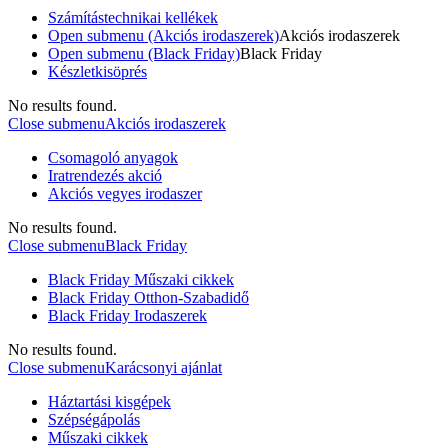
Számítástechnikai kellékek
Open submenu (Akciós irodaszerek)
Akciós irodaszerek
Open submenu (Black Friday)
Black Friday
Készletkisöprés
No results found.
Close submenu
Akciós irodaszerek
Csomagoló anyagok
Iratrendezés akció
Akciós vegyes irodaszer
No results found.
Close submenu
Black Friday
Black Friday Műszaki cikkek
Black Friday Otthon-Szabadidő
Black Friday Irodaszerek
No results found.
Close submenu
Karácsonyi ajánlat
Háztartási kisgépek
Szépségápolás
Műszaki cikkek