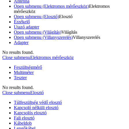
Antenna
Open submenu (Elektromos mérőeszköz)
Elektromos
mérőeszköz
Open submenu (Elosztó)
Elosztó
Érzékelő
Utazó adapter
Open submenu (Világítás)
Világítás
Open submenu (Villanyszerelés)
Villanyszerelés
Adapter
No results found.
Close submenu
Elektromos mérőeszköz
Feszültségmérő
Multiméter
Teszter
No results found.
Close submenu
Elosztó
Túlfeszültség védő elosztó
Kapcsoló nélküli elosztó
Kapcsolós elosztó
Fali elosztó
Kábeldob
Lengőkábel