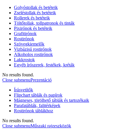
Golyóstollak és betéteik
Zseléstollak és betéteik
Rollerek és betéteik
Töltőtollak, tollpatronok és tinták
Pixirónok és betéteik
Grafitirónok
Rostirónok
Szövegkiemelők
Vizbázisú rostirónok
Alkoholos rostirónok
Lakkrostok
Egyéb írószerek, festékek, kréták
No results found.
Close submenu
Prezentáció
Írásvetítők
Flipchart táblák és papírok
Mágneses, törölhető táblák és tartozékaik
Parafatáblák, falitérképek
Rostirónok táblákhoz
No results found.
Close submenu
Műszaki rajzeszközök