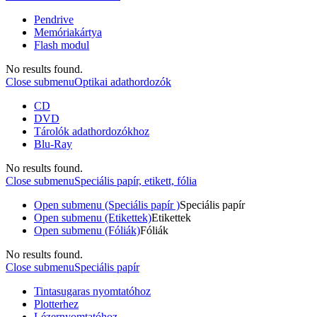
Pendrive
Memóriakártya
Flash modul
No results found.
Close submenu
Optikai adathordozók
CD
DVD
Tárolók adathordozókhoz
Blu-Ray
No results found.
Close submenu
Speciális papír, etikett, fólia
Open submenu (Speciális papír )
Speciális papír
Open submenu (Etikettek)
Etikettek
Open submenu (Fóliák)
Fóliák
No results found.
Close submenu
Speciális papír
Tintasugaras nyomtatóhoz
Plotterhez
Lézernyomtatóhoz