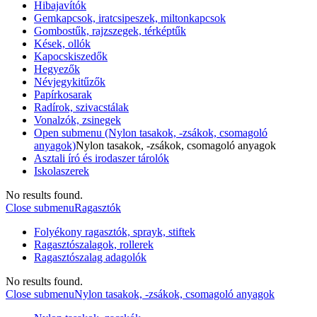
Hibajavítók
Gemkapcsok, iratcsipeszek, miltonkapcsok
Gombostűk, rajzszegek, térképtűk
Kések, ollók
Kapocskiszedők
Hegyezők
Névjegykitűzők
Papírkosarak
Radírok, szivacstálak
Vonalzók, zsinegek
Open submenu (Nylon tasakok, -zsákok, csomagoló
anyagok)
Nylon tasakok, -zsákok, csomagoló anyagok
Asztali író és irodaszer tárolók
Iskolaszerek
No results found.
Close submenu
Ragasztók
Folyékony ragasztók, sprayk, stiftek
Ragasztószalagok, rollerek
Ragasztószalag adagolók
No results found.
Close submenu
Nylon tasakok, -zsákok, csomagoló anyagok