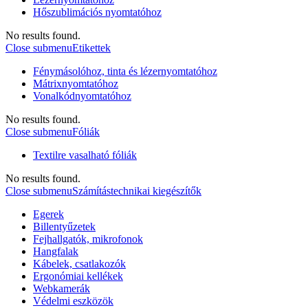
Hőszublimációs nyomtatóhoz
No results found.
Close submenu
Etikettek
Fénymásolóhoz, tinta és lézernyomtatóhoz
Mátrixnyomtatóhoz
Vonalkódnyomtatóhoz
No results found.
Close submenu
Fóliák
Textilre vasalható fóliák
No results found.
Close submenu
Számítástechnikai kiegészítők
Egerek
Billentyűzetek
Fejhallgatók, mikrofonok
Hangfalak
Kábelek, csatlakozók
Ergonómiai kellékek
Webkamerák
Védelmi eszközök