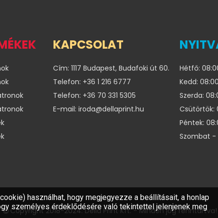
RMÉKEK
KAPCSOLAT
NYITV
nok
Cím: 1117 Budapest, Budafoki út 60.
Hétfő: 08:0
nok
Telefon: +36 1 216 6777
Kedd: 08:00
atronok
Telefon: +36 70 331 5305
Szerda: 08:
atronok
E-mail: iroda@dellaprint.hu
Csütörtök: 
ek
Péntek: 08:
ek
Szombat - 
Copyright 2018-2024. Della Print Kft. - Minden jog fenntartva!