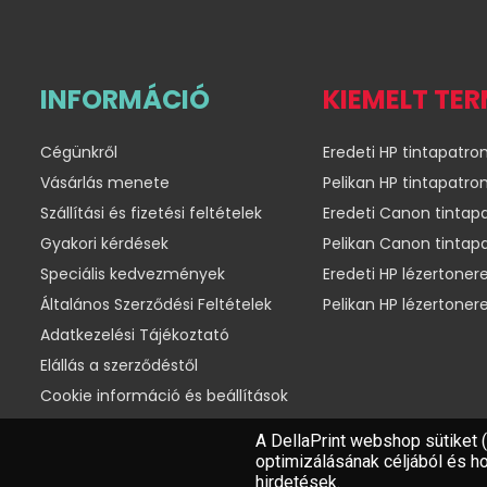
INFORMÁCIÓ
KIEMELT TE
Cégünkről
Eredeti HP tintapatro
Vásárlás menete
Pelikan HP tintapatro
Szállítási és fizetési feltételek
Eredeti Canon tintap
Gyakori kérdések
Pelikan Canon tintap
Speciális kedvezmények
Eredeti HP lézertoner
Általános Szerződési Feltételek
Pelikan HP lézertoner
Adatkezelési Tájékoztató
Elállás a szerződéstől
Cookie információ és beállítások