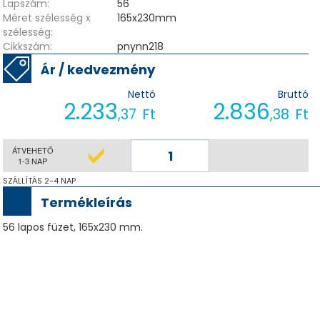
Lapszám:
56
Méret szélesség x
165x230mm
szélesség:
Cikkszám:
pnynn218
Ár / kedvezmény
Nettó
Bruttó
2.233
2.836
,37
Ft
,38
Ft
ÁTVEHETŐ
1-3 NAP
SZÁLLÍTÁS 2-4 NAP
Termékleírás
56 lapos füzet, 165x230 mm.