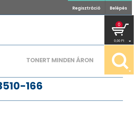
Regisztráció
Belépés
0
0
,00
Ft
TONERT MINDEN ÁRON
3510-166