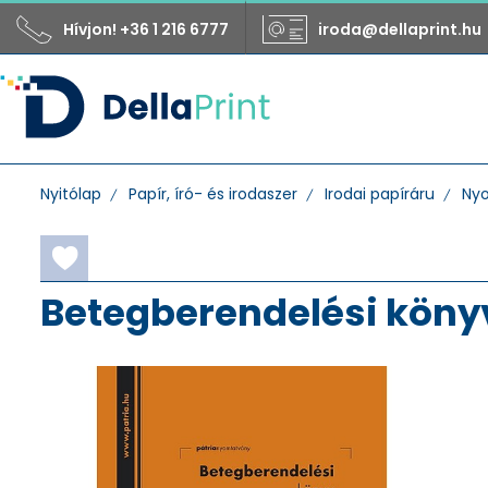
Hívjon! +36 1 216 6777
iroda@dellaprint.hu
Nyitólap
Papír, író- és irodaszer
Irodai papíráru
Ny
Betegberendelési köny