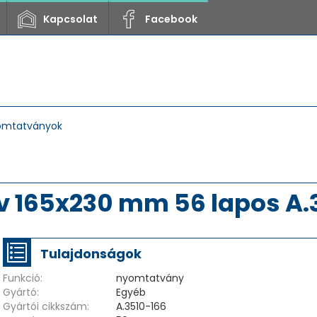
Kapcsolat
Facebook
omtatványok
v 165x230 mm 56 lapos A.
Tulajdonságok
Funkció:
nyomtatvány
Gyártó:
Egyéb
Gyártói cikkszám:
A.3510-166