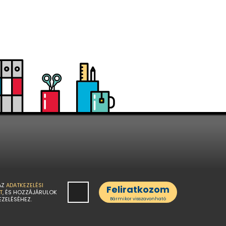
AZ
ADATKEZELÉSI
Feliratkozom
T
, ÉS HOZZÁJÁRULOK
EZELÉSÉHEZ.
Bármikor visszavonható