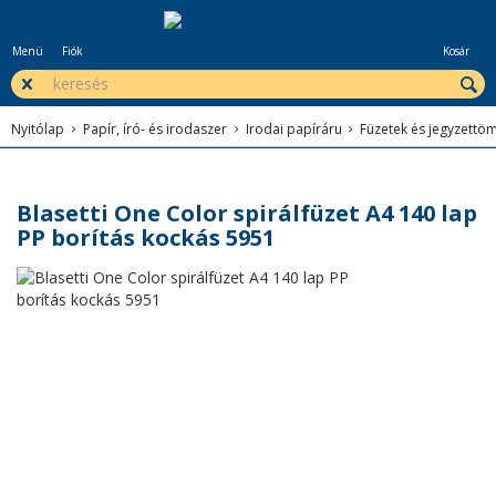
Menü
Fiók
Kosár
Nyitólap
Papír, író- és irodaszer
Irodai papíráru
Füzetek és jegyzettö
Blasetti One Color spirálfüzet A4 140 lap
PP borítás kockás 5951