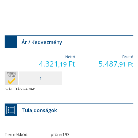
Ár / Kedvezmény
Nettó
Bruttó
4.321
Ft
5.487
,19
,91
Ft
ÁTVEHETŐ
1-3 NAP
SZÁLLÍTÁS 2-4 NAP
Tulajdonságok
Termékkód:
pfünn193