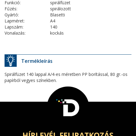
Funkció:
spirálfüzet
Fűzés:
spirálozott
Gyártó:
Blasetti
Lapméret:
A4
Lapszám:
140
Vonalazás:
kockás
Termékleírás
Spirálfüzet 140 lappal A/4-es méretben PP borítással, 80 gr.-os
papírból vegyes színekben.
HÍRLEVÉL FELIRATKOZÁS