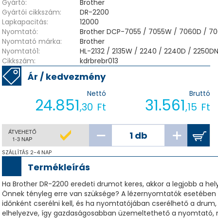
Gyártó:
Brother
Gyártói cikkszám:
DR-2200
Lapkapacitás:
12000
Nyomtató:
Brother DCP-7055 / 7055W / 7060D / 70
Nyomtató márka:
Brother
Nyomtató1:
HL-2132 / 2135W / 2240 / 2240D / 2250
Cikkszám:
kdrbrebr013
Ár / kedvezmény
Nettó
Bruttó
24.851
31.561
,30
Ft
,15
Ft
ÁTVEHETŐ
1-3 NAP
SZÁLLÍTÁS 2-4 NAP
Termékleírás
Ha Brother DR-2200 eredeti drumot keres, akkor a legjobb a he
Önnek tényleg erre van szüksége? A lézernyomtatók esetében v
időnként cserélni kell, és ha nyomtatójában cserélhető a dru
elhelyezve, így gazdaságosabban üzemeltethető a nyomtató, m