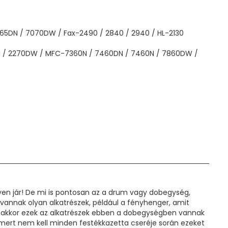
65DN / 7070DW / Fax-2490 / 2840 / 2940 / HL-2130
DN / 2270DW / MFC-7360N / 7460DN / 7460N / 7860DW /
lyen jár! De mi is pontosan az a drum vagy dobegység,
annak olyan alkatrészek, például a fényhenger, amit
m, akkor ezek az alkatrészek ebben a dobegységben vannak
ert nem kell minden festékkazetta cseréje során ezeket