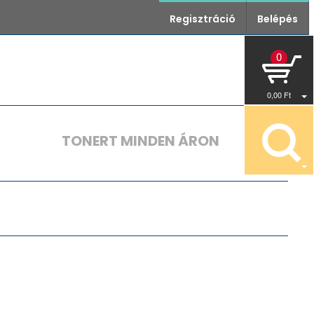
Regisztráció
Belépés
0
0
,00
Ft
TONERT MINDEN ÁRON