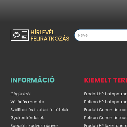
HÍRLEVÉL
FELIRATKOZÁS
INFORMÁCIÓ
KIEMELT TE
Cégünkről
Eredeti HP tintapatro
Vásárlás menete
Pelikan HP tintapatro
Szállítási és fizetési feltételek
Eredeti Canon tintap
Gyakori kérdések
Pelikan Canon tintap
Speciális kedvezmények
Eredeti HP lézertoner