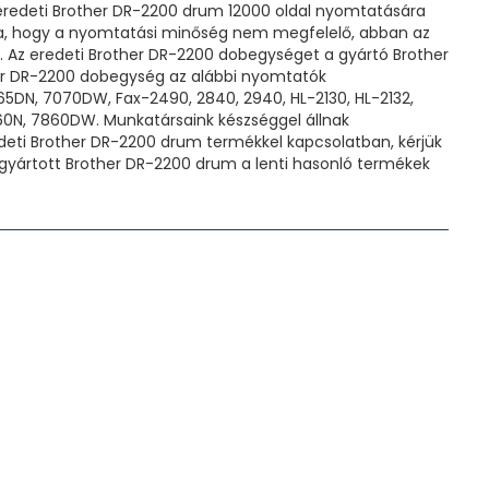
t eredeti Brother DR-2200 drum 12000 oldal nyomtatására
alja, hogy a nyomtatási minőség nem megfelelő, abban az
. Az eredeti Brother DR-2200 dobegységet a gyártó Brother
ther DR-2200 dobegység az alábbi nyomtatók
65DN, 7070DW, Fax-2490, 2840, 2940, HL-2130, HL-2132,
0N, 7860DW. Munkatársaink készséggel állnak
deti Brother DR-2200 drum termékkel kapcsolatban, kérjük
gyártott Brother DR-2200 drum a lenti hasonló termékek