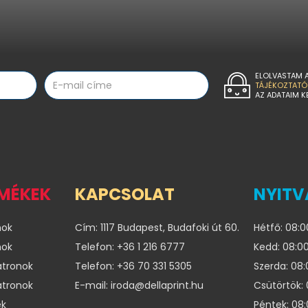
ELOLVASTAM 
TÁJÉKOZTATÓ
AZ ADATAIM K
RMÉKEK
KAPCSOLAT
NYITV
nok
Cím: 1117 Budapest, Budafoki út 60.
Hétfő: 08:0
nok
Telefon: +36 1 216 6777
Kedd: 08:00
atronok
Telefon: +36 70 331 5305
Szerda: 08:
atronok
E-mail: iroda@dellaprint.hu
Csütörtök: 
ek
Péntek: 08: