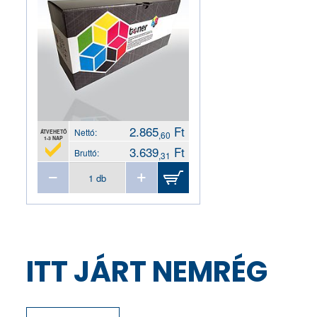
2.865
Ft
Nettó:
ÁTVEHETŐ
,60
1-3 NAP
3.639
Ft
Bruttó:
,31
ITT JÁRT NEMRÉG