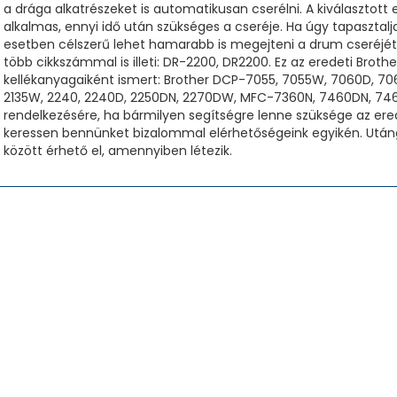
a drága alkatrészeket is automatikusan cserélni. A kiválasztot
alkalmas, ennyi idő után szükséges a cseréje. Ha úgy tapaszt
esetben célszerű lehet hamarabb is megejteni a drum cseréjét
több cikkszámmal is illeti: DR-2200, DR2200. Ez az eredeti Bro
kellékanyagaiként ismert: Brother DCP-7055, 7055W, 7060D, 70
2135W, 2240, 2240D, 2250DN, 2270DW, MFC-7360N, 7460DN, 746
rendelkezésére, ha bármilyen segítségre lenne szüksége az ere
keressen bennünket bizalommal elérhetőségeink egyikén. Után
között érhető el, amennyiben létezik.