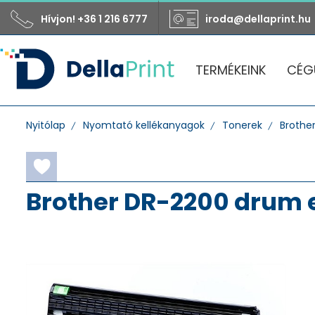
Hívjon! +36 1 216 6777
iroda@dellaprint.hu
TERMÉKEINK
CÉG
Nyitólap
Nyomtató kellékanyagok
Tonerek
Brothe
Brother DR-2200 drum e