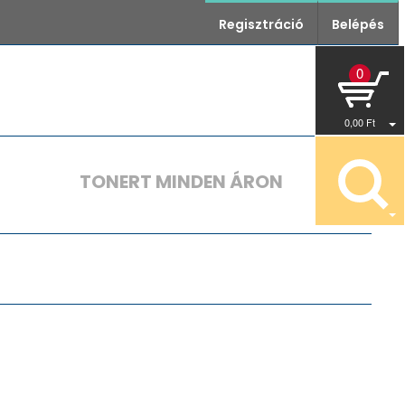
Regisztráció
Belépés
0
0
,00
Ft
TONERT MINDEN ÁRON