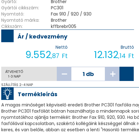
Gyártó:
Brother
Gyártói cikkszám:
PC301
Nyomtató:
Fax 910 / 920 / 930
Nyomtató márka:
Brother
Cikkszám:
kffbrebr005
Ár / kedvezmény
Nettó
Bruttó
9.552
12.132
,87
Ft
,14
Ft
ÁTVEHETŐ
1-3 NAP
SZÁLLÍTÁS 2-4 NAP
Termékleírás
A magas minőséget képviselő eredeti Brother PC301 faxfólia na
Brother PC301 faxfóliát bátran használhatja a mindennapok sorá
nyomtatókhoz ajánlja termékét: Brother Fax 910, 920, 930. Ha b
faxfóliával kapcsolatban, szakértő kollégáink készséggel állnak 
keres, és van belőle, abban az esetben a lenti "Hasonló terméke