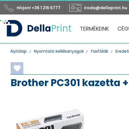
Hívjon! +36 1 216 6777
iroda@dellaprint.hu
TERMÉKEINK
CÉG
Nyitólap
Nyomtató kellékanyagok
Faxfóliák
Eredet
Brother PC301 kazetta + 