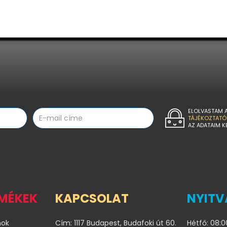
ELOLVASTAM 
TÁJÉKOZTATÓ
AZ ADATAIM K
RMÉKEK
KAPCSOLAT
NYITV
nok
Cím: 1117 Budapest, Budafoki út 60.
Hétfő: 08:0