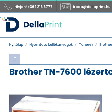
Hívjon! +36 1 216 6777
iroda@dellaprint.hu
Nyitólap
Nyomtató kellékanyagok
Tonerek
Brothe
Brother TN-7600 lézert