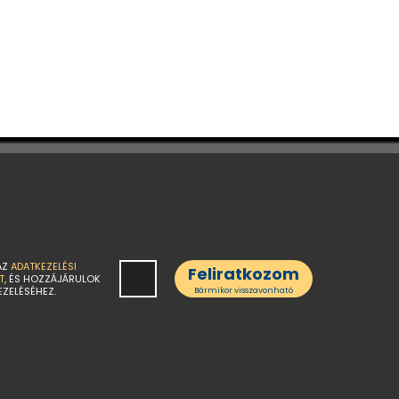
AZ
ADATKEZELÉSI
Feliratkozom
T
, ÉS HOZZÁJÁRULOK
EZELÉSÉHEZ.
Bármikor visszavonható