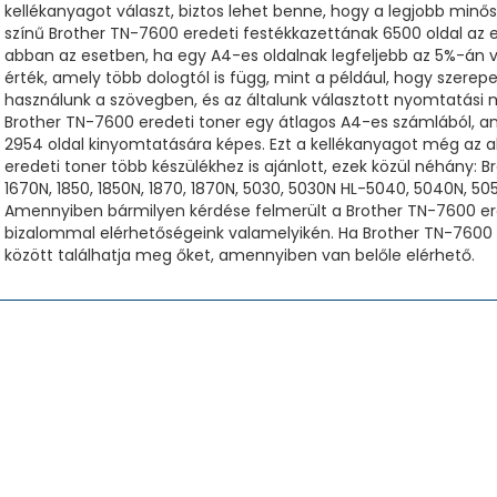
kellékanyagot választ, biztos lehet benne, hogy a legjobb minő
színű Brother TN-7600 eredeti festékkazettának 6500 oldal az e
abban az esetben, ha egy A4-es oldalnak legfeljebb az 5%-án va
érték, amely több dologtól is függ, mint a például, hogy szerep
használunk a szövegben, és az általunk választott nyomtatási m
Brother TN-7600 eredeti toner egy átlagos A4-es számlából, am
2954 oldal kinyomtatására képes. Ezt a kellékanyagot még az a
eredeti toner több készülékhez is ajánlott, ezek közül néhány: 
1670N, 1850, 1850N, 1870, 1870N, 5030, 5030N HL-5040, 5040N, 5
Amennyiben bármilyen kérdése felmerült a Brother TN-7600 ere
bizalommal elérhetőségeink valamelyikén. Ha Brother TN-7600 u
között találhatja meg őket, amennyiben van belőle elérhető.