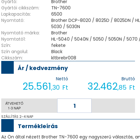
Gyártó:
Brother
Gyártói cikkszám:
TN-7600
Lapkapacitás:
6500
Nyomtató:
Brother DCP-8020 / 8025D / 8025DN / HL-1
5030 / 5030N
Nyomtató márka:
Brother
Nyomtató1:
HL-5040 / 5040N / 5050 / 5050N / 5070
Szín:
fekete
Szín angolul:
Black
Cikkszám:
kltbrebr008
Ár / kedvezmény
Nettó
Bruttó
25.561
32.462
,30
Ft
,85
Ft
ÁTVEHETŐ
1-3 NAP
SZÁLLÍTÁS 2-4 NAP
Termékleírás
Az Ön által nézett Brother TN-7600 egy nagyszerű választás, 