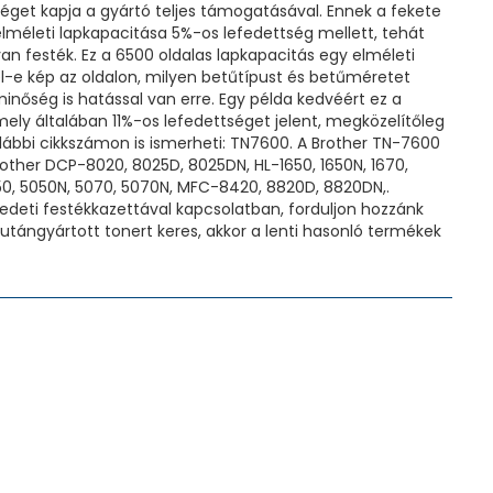
séget kapja a gyártó teljes támogatásával. Ennek a fekete
lméleti lapkapacitása 5%-os lefedettség mellett, tehát
n festék. Ez a 6500 oldalas lapkapacitás egy elméleti
el-e kép az oldalon, milyen betűtípust és betűméretet
inőség is hatással van erre. Egy példa kedvéért ez a
ely általában 11%-os lefedettséget jelent, megközelítőleg
lábbi cikkszámon is ismerheti: TN7600. A Brother TN-7600
Brother DCP-8020, 8025D, 8025DN, HL-1650, 1650N, 1670,
050, 5050N, 5070, 5070N, MFC-8420, 8820D, 8820DN,.
deti festékkazettával kapcsolatban, forduljon hozzánk
tángyártott tonert keres, akkor a lenti hasonló termékek