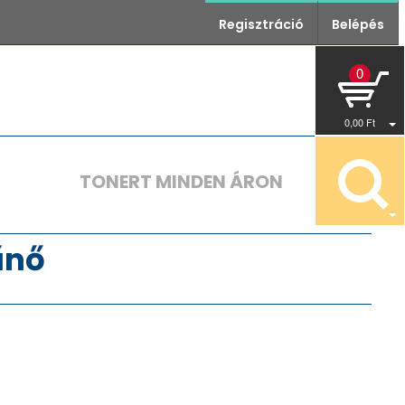
Regisztráció
Belépés
0
0
,00
Ft
TONERT MINDEN ÁRON
űnő