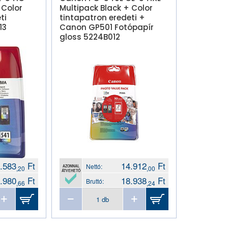
 Color
Multipack Black + Color
ti
tintapatron eredeti +
13
Canon GP501 Fotópapír
gloss 5224B012
.583
Ft
14.912
Ft
Nettó:
AZONNAL
,20
,00
ÁTVEHETŐ
.980
Ft
18.938
Ft
Bruttó:
,66
,24