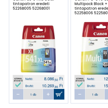
tintapatron eredeti
Multipack Black +
5226B005 5226B001
tintapatron erede
5225B006 5225B0
8.086
Ft
12
Nettó:
Nettó:
AZONNAL
AZONNAL
,50
ÁTVEHETŐ
ÁTVEHETŐ
10.269
Ft
15
Bruttó:
Bruttó:
,86