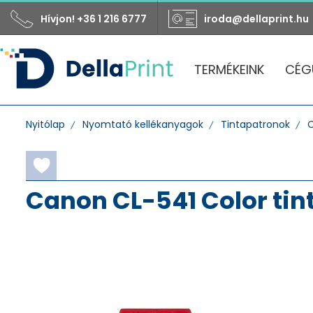
Hívjon! +36 1 216 6777
iroda@dellaprint.hu
TERMÉKEINK
CÉG
Nyitólap
Nyomtató kellékanyagok
Tintapatronok
Canon CL-541 Color tin