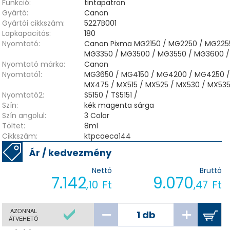
Funkció:
tintapatron
Gyártó:
Canon
Gyártói cikkszám:
5227B001
Lapkapacitás:
180
Nyomtató:
Canon Pixma MG2150 / MG2250 / MG2255
MG3350 / MG3500 / MG3550 / MG3600 /
Nyomtató márka:
Canon
Nyomtató1:
MG3650 / MG4150 / MG4200 / MG4250 /
MX475 / MX515 / MX525 / MX530 / MX53
Nyomtató2:
S5150 / TS5151 /
Szín:
kék magenta sárga
Szín angolul:
3 Color
Töltet:
8ml
Cikkszám:
ktpcaeca144
Ár / kedvezmény
Nettó
Bruttó
7.142
9.070
,10
Ft
,47
Ft
AZONNAL
ÁTVEHETŐ