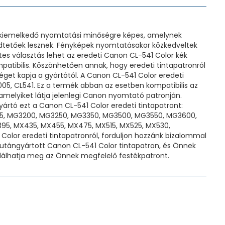
n kiemelkedő nyomtatási minőségre képes, amelynek
dtetőek lesznek. Fényképek nyomtatásakor közkedveltek
tes választás lehet az eredeti Canon CL-541 Color kék
tibilis. Köszönhetően annak, hogy eredeti tintapatronról
get kapja a gyártótól. A Canon CL-541 Color eredeti
005, CL541. Ez a termék abban az esetben kompatibilis az
melyiket látja jelenlegi Canon nyomtató patronján.
ártó ezt a Canon CL-541 Color eredeti tintapatront:
55, MG3200, MG3250, MG3350, MG3500, MG3550, MG3600,
5, MX435, MX455, MX475, MX515, MX525, MX530,
olor eredeti tintapatronról, forduljon hozzánk bizalommal
k utángyártott Canon CL-541 Color tintapatron, és Önnek
alálhatja meg az Önnek megfelelő festékpatront.