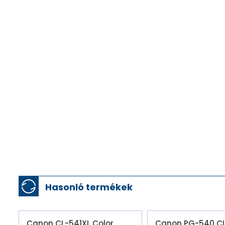
Hasonló termékek
Canon CL-541XL Color
Canon PG-540 C