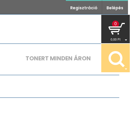
Regisztráció
Belépés
0
0
,00
Ft
TONERT MINDEN ÁRON