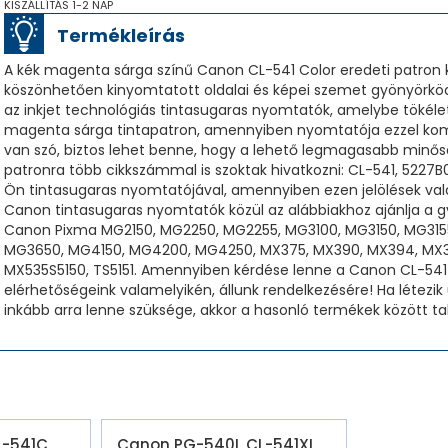
KISZÁLLÍTÁS 1-2 NAP
Termékleírás
A kék magenta sárga színű Canon CL-541 Color eredeti patro
köszönhetően kinyomtatott oldalai és képei szemet gyönyörkö
az inkjet technológiás tintasugaras nyomtatók, amelybe tökéle
magenta sárga tintapatron, amennyiben nyomtatója ezzel kompa
van szó, biztos lehet benne, hogy a lehető legmagasabb minősé
patronra több cikkszámmal is szoktak hivatkozni: CL-541, 5227B
Ön tintasugaras nyomtatójával, amennyiben ezen jelölések vala
Canon tintasugaras nyomtatók közül az alábbiakhoz ajánlja a gy
Canon Pixma MG2150, MG2250, MG2255, MG3100, MG3150, MG31
MG3650, MG4150, MG4200, MG4250, MX375, MX390, MX394, MX39
MX535S5150, TS5151. Amennyiben kérdése lenne a Canon CL-541 C
elérhetőségeink valamelyikén, állunk rendelkezésére! Ha létezi
inkább arra lenne szüksége, akkor a hasonló termékek között t
L-541C
Canon PG-540L CL-541XL