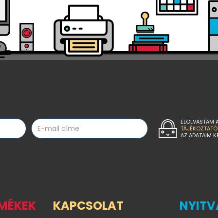
ELOLVASTAM 
TÁJÉKOZTATÓ
AZ ADATAIM K
RMÉKEK
KAPCSOLAT
NYITV