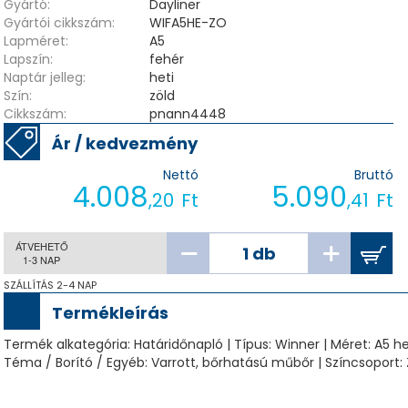
Gyártó:
Dayliner
Gyártói cikkszám:
WIFA5HE-ZO
Lapméret:
A5
Lapszín:
fehér
Naptár jelleg:
heti
Szín:
zöld
Cikkszám:
pnann4448
Ár / kedvezmény
Nettó
Bruttó
4.008
5.090
,20
Ft
,41
Ft
ÁTVEHETŐ
1-3 NAP
SZÁLLÍTÁS 2-4 NAP
Termékleírás
Termék alkategória: Határidőnapló | Típus: Winner | Méret: A5 het
Téma / Borító / Egyéb: Varrott, bőrhatású műbőr | Színcsoport: Z