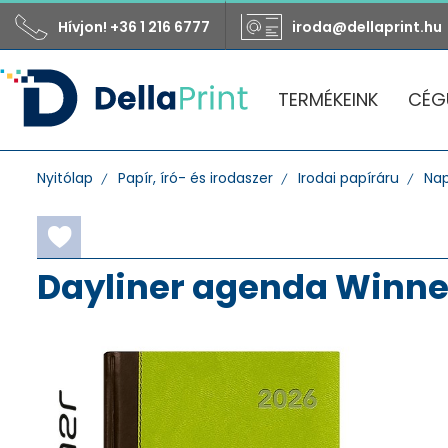
Hívjon! +36 1 216 6777
iroda@dellaprint.hu
TERMÉKEINK
CÉG
Nyitólap
Papír, író- és irodaszer
Irodai papíráru
Nap
Dayliner agenda Winner