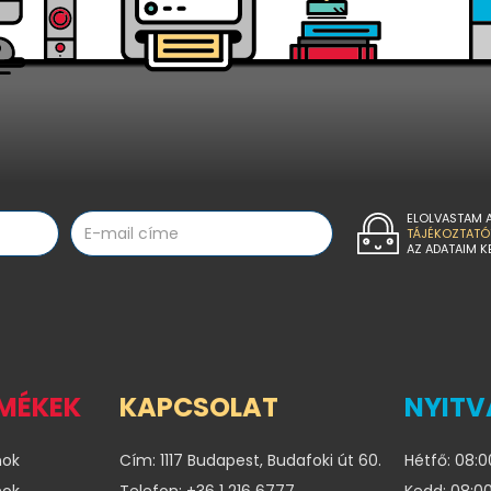
ELOLVASTAM 
TÁJÉKOZTATÓ
AZ ADATAIM K
RMÉKEK
KAPCSOLAT
NYITV
nok
Cím: 1117 Budapest, Budafoki út 60.
Hétfő: 08:0