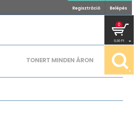
Regisztráció
Belépés
0
0
,00
Ft
TONERT MINDEN ÁRON