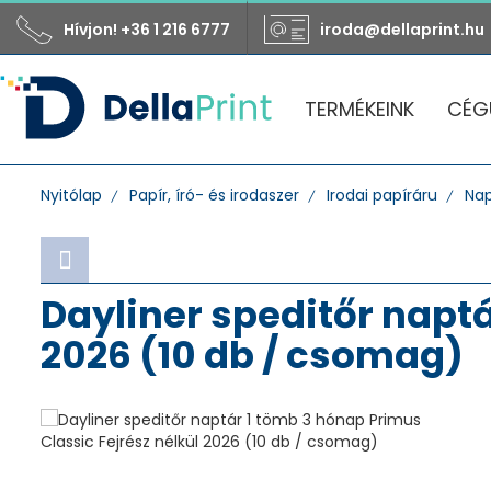
Hívjon! +36 1 216 6777
iroda@dellaprint.hu
TERMÉKEINK
CÉG
Nyitólap
Papír, író- és irodaszer
Irodai papíráru
Nap
Dayliner speditőr naptá
2026 (10 db / csomag)