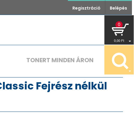
Regisztráció
Belépés
0
0
,00
Ft
TONERT MINDEN ÁRON
lassic Fejrész nélkül