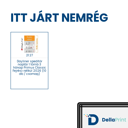
ITT JÁRT NEMRÉG
21:27
Dayliner speditőr
naptár 1 tömb 3
hónap Primus Classic
Fejrész nélkül 2026 (10
db / csomag)