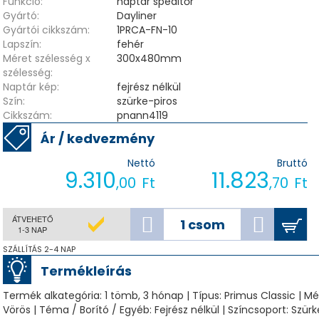
Funkció:
naptár speditőr
Gyártó:
Dayliner
Gyártói cikkszám:
1PRCA-FN-10
Lapszín:
fehér
Méret szélesség x
300x480mm
szélesség:
Naptár kép:
fejrész nélkül
Szín:
szürke-piros
Cikkszám:
pnann4119
Ár / kedvezmény
Nettó
Bruttó
9.310
11.823
,00
Ft
,70
Ft
ÁTVEHETŐ
1-3 NAP
SZÁLLÍTÁS 2-4 NAP
Termékleírás
Termék alkategória: 1 tömb, 3 hónap | Típus: Primus Classic | Mé
Vörös | Téma / Borító / Egyéb: Fejrész nélkül | Színcsoport: Szürke