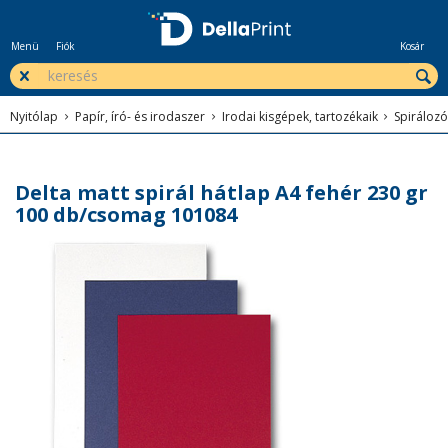
Menü
Fiók
Kosár
Nyitólap
Papír, író- és irodaszer
Irodai kisgépek, tartozékaik
Spirálozó
Delta matt spirál hátlap A4 fehér 230 gr
100 db/csomag 101084