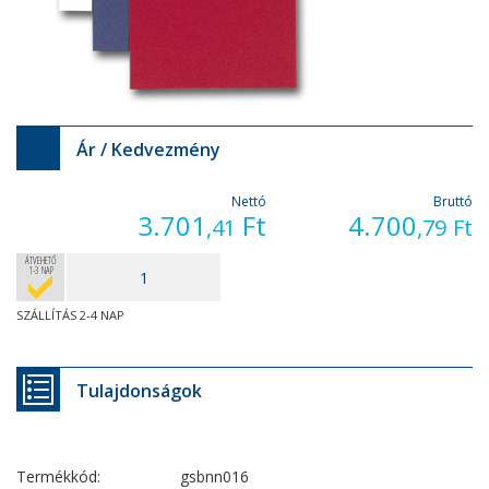
Ár / Kedvezmény
Nettó
Bruttó
3.701
Ft
4.700
,41
,79
Ft
ÁTVEHETŐ
1-3 NAP
SZÁLLÍTÁS 2-4 NAP
Tulajdonságok
Termékkód:
gsbnn016