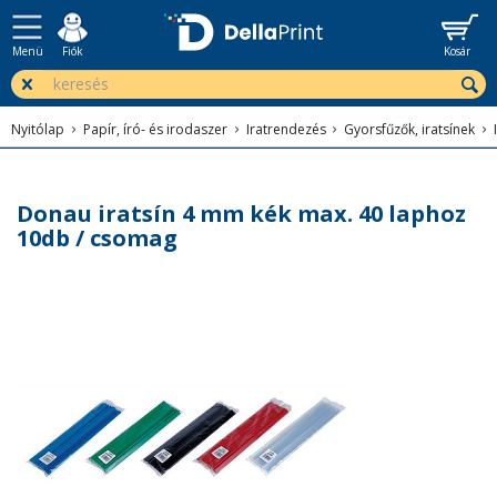
Menü
Fiók
Kosár
Nyitólap
Papír, író- és irodaszer
Iratrendezés
Gyorsfűzők, iratsínek
Donau iratsín 4 mm kék max. 40 laphoz
10db / csomag