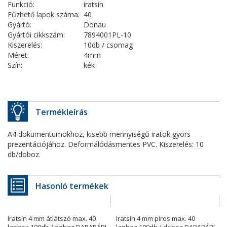
Funkció:
iratsín
Fűzhető lapok száma:
40
Gyártó:
Donau
Gyártói cikkszám:
7894001PL-10
Kiszerelés:
10db / csomag
Méret:
4mm
Szín:
kék
Termékleírás
A4 dokumentumokhoz, kisebb mennyiségű iratok gyors
prezentációjához. Deformálódásmentes PVC. Kiszerelés: 10
db/doboz.
Hasonló termékek
Iratsín 4 mm átlátszó max. 40
Iratsín 4 mm piros max. 40