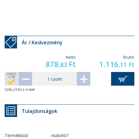
Ár / Kedvezmény
Nettó
Bruttó
878
Ft
1.116
,83
,11
Ft
ÁTVEHETŐ
1-3 NAP
SZÁLLÍTÁS 2-4 NAP
Tulajdonságok
Termékkód:
risdo007