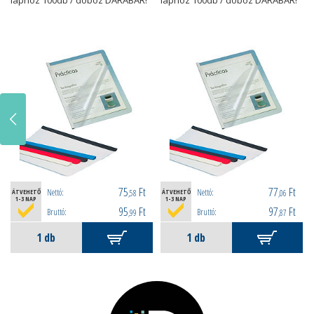
laphoz 100db / doboz DARABÁR!
laphoz 100db / doboz DARABÁR!
75
Ft
77
Ft
Nettó:
Nettó:
ÁTVEHETŐ
,58
ÁTVEHETŐ
,06
1-3 NAP
1-3 NAP
95
Ft
97
Ft
Bruttó:
Bruttó:
,99
,87