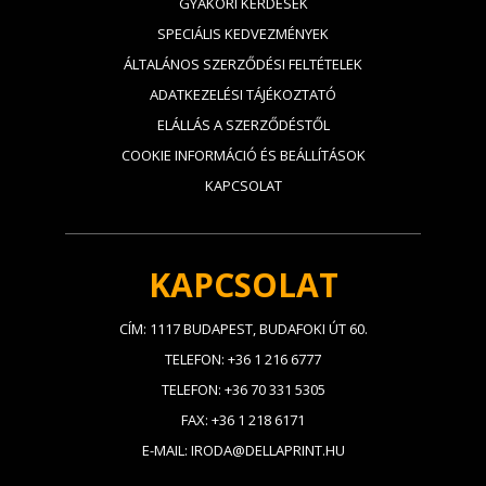
GYAKORI KÉRDÉSEK
SPECIÁLIS KEDVEZMÉNYEK
ÁLTALÁNOS SZERZŐDÉSI FELTÉTELEK
ADATKEZELÉSI TÁJÉKOZTATÓ
ELÁLLÁS A SZERZŐDÉSTŐL
COOKIE INFORMÁCIÓ ÉS BEÁLLÍTÁSOK
KAPCSOLAT
KAPCSOLAT
CÍM: 1117 BUDAPEST, BUDAFOKI ÚT 60.
TELEFON: +36 1 216 6777
TELEFON: +36 70 331 5305
FAX: +36 1 218 6171
E-MAIL: IRODA@DELLAPRINT.HU