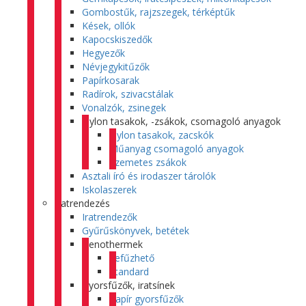
Gombostűk, rajzszegek, térképtűk
Kések, ollók
Kapocskiszedők
Hegyezők
Névjegykitűzők
Papírkosarak
Radírok, szivacstálak
Vonalzók, zsinegek
Nylon tasakok, -zsákok, csomagoló anyagok
Nylon tasakok, zacskók
Műanyag csomagoló anyagok
Szemetes zsákok
Asztali író és irodaszer tárolók
Iskolaszerek
Iratrendezés
Iratrendezők
Gyűrűskönyvek, betétek
Genothermek
Lefűzhető
Standard
Gyorsfűzők, iratsínek
Papír gyorsfűzők