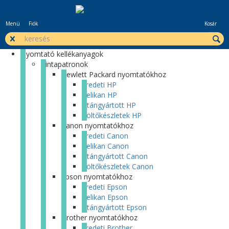
Menü
Fiók
Kosár
Nyomtató kellékanyagok
Tintapatronok
Hewlett Packard nyomtatókhoz
Eredeti HP
Pelikan HP
Utángyártott HP
Töltőkészletek HP
Canon nyomtatókhoz
Eredeti Canon
Pelikan Canon
Utángyártott Canon
Töltőkészletek Canon
Epson nyomtatókhoz
Eredeti Epson
Pelikan Epson
Utángyártott Epson
Brother nyomtatókhoz
Eredeti Brother