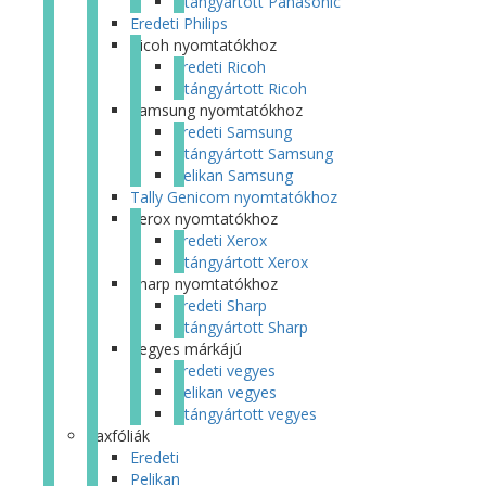
Utángyártott Panasonic
Eredeti Philips
Ricoh nyomtatókhoz
Eredeti Ricoh
Utángyártott Ricoh
Samsung nyomtatókhoz
Eredeti Samsung
Utángyártott Samsung
Pelikan Samsung
Tally Genicom nyomtatókhoz
Xerox nyomtatókhoz
Eredeti Xerox
Utángyártott Xerox
Sharp nyomtatókhoz
Eredeti Sharp
Utángyártott Sharp
Vegyes márkájú
Eredeti vegyes
Pelikan vegyes
Utángyártott vegyes
Faxfóliák
Eredeti
Pelikan