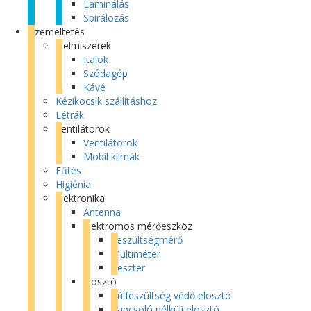
Laminálás
Spirálozás
Üzemeltetés
Élelmiszerek
Italok
Szódagép
Kávé
Kézikocsik szállításhoz
Létrák
Ventilátorok
Ventilátorok
Mobil klímák
Fűtés
Higiénia
Elektronika
Antenna
Elektromos mérőeszköz
Feszültségmérő
Multiméter
Teszter
Elosztó
Túlfeszültség védő elosztó
Kapcsoló nélküli elosztó