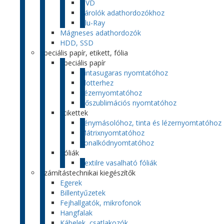
DVD
Tárolók adathordozókhoz
Blu-Ray
Mágneses adathordozók
HDD, SSD
Speciális papír, etikett, fólia
Speciális papír
Tintasugaras nyomtatóhoz
Plotterhez
Lézernyomtatóhoz
Hőszublimációs nyomtatóhoz
Etikettek
Fénymásolóhoz, tinta és lézernyomtatóhoz
Mátrixnyomtatóhoz
Vonalkódnyomtatóhoz
Fóliák
Textilre vasalható fóliák
Számítástechnikai kiegészítők
Egerek
Billentyűzetek
Fejhallgatók, mikrofonok
Hangfalak
Kábelek, csatlakozók