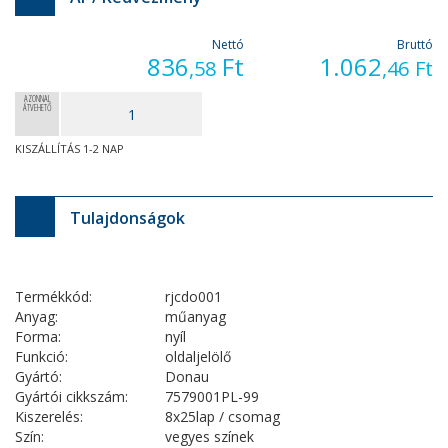
Nettó
Bruttó
836
Ft
1.062
,58
,46
Ft
AZONNAL
ÁTVEHETŐ
KISZÁLLÍTÁS 1-2 NAP
Tulajdonságok
Termékkód:
rjcdo001
Anyag:
műanyag
Forma:
nyíl
Funkció:
oldaljelölő
Gyártó:
Donau
Gyártói cikkszám:
7579001PL-99
Kiszerelés:
8x25lap / csomag
Szín:
vegyes színek