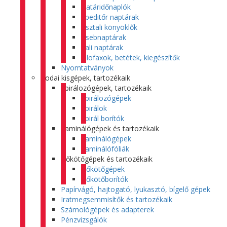
Határidőnaplók
Speditőr naptárak
Asztali könyöklők
Zsebnaptárak
Fali naptárak
Filofaxok, betétek, kiegészítők
Nyomtatványok
Irodai kisgépek, tartozékaik
Spirálozógépek, tartozékaik
Spirálozógépek
Spirálok
Spirál borítók
Laminálógépek és tartozékaik
Laminálógépek
Laminálófóliák
Hőkötőgépek és tartozékaik
Hőkötőgépek
Hőkötőborítók
Papírvágó, hajtogató, lyukasztó, bígelő gépek
Iratmegsemmisítők és tartozékaik
Számológépek és adapterek
Pénzvizsgálók