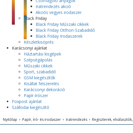
Csomagoló anyagok
Iratrendezés akció
Akciós vegyes irodaszer
Black Friday
Black Friday Műszaki cikkek
Black Friday Otthon-Szabadidő
Black Friday Irodaszerek
Készletkisöprés
Karácsonyi ajánlat
Háztartási kisgépek
Szépségápolás
Műszaki cikkek
Sport, szabadidő
GSM kiegészítők
Kisállat felszerelés
Karácsonyi dekoráció
Papír-írószer
Foxpost ajánlat
Szállodai kiegészítő
Nyitólap
Papír, író- és irodaszer
Iratrendezés
Regiszterek, elválasztók