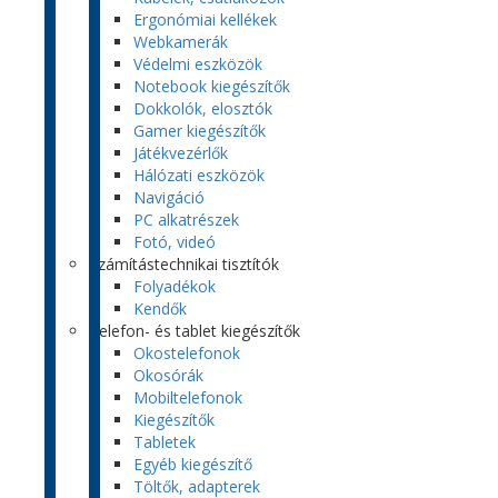
Ergonómiai kellékek
Webkamerák
Védelmi eszközök
Notebook kiegészítők
Dokkolók, elosztók
Gamer kiegészítők
Játékvezérlők
Hálózati eszközök
Navigáció
PC alkatrészek
Fotó, videó
Számítástechnikai tisztítók
Folyadékok
Kendők
Telefon- és tablet kiegészítők
Okostelefonok
Okosórák
Mobiltelefonok
Kiegészítők
Tabletek
Egyéb kiegészítő
Töltők, adapterek