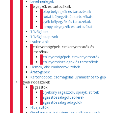
Levélmérlegek
Bélyegzők és tartozékaik
Colop bélyegzők és tartozékaik
Trodat bélyegzők és tartozékaik
Egyéb bélyegzők és tartozékok
Stampy bélyegzők és tartozékai
Tűzőgépek
Tűzőgépkapcsok
Lyukasztók
Betűnyomógépek, cimkenyomtatók és
tartozékaik
Betűnyomógépek, cimkenyomtatók
Betűnyomószalagok és tartozékok
Elemek, akkumulátorok, töltők
Árazógépek
Kartondoboz, csomagolás újrahasznosító gép
Egyéb irodaszerek
Ragasztók
Folyékony ragasztók, sprayk, stiftek
Ragasztószalagok, rollerek
Ragasztószalag adagolók
Hibajavítók
Gemkapcsok, iratcsipeszek, miltonkapcsok