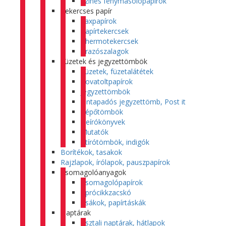
Színes fénymásolópapírok
Tekercses papír
Faxpapírok
Papírtekercsek
Thermotekercsek
Árazószalagok
Füzetek és jegyzettömbök
Füzetek, füzetalátétek
Rovatoltpapírok
Jegyzettömbök
Öntapadós jegyzettömb, Post it
Tépőtömbök
Beírókönyvek
Mutatók
Átírótömbök, indigók
Borítékok, tasakok
Rajzlapok, írólapok, pauszpapírok
Csomagolóanyagok
Csomagolópapírok
Aprócikkzacskó
Zsákok, papírtáskák
Naptárak
Asztali naptárak, hátlapok