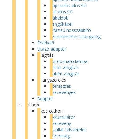
Kapcsolós elosztó
Fali elosztó
Kábeldob
Lengőkábel
3 fázisú hosszabbító
Szünetmentes tápegység
Érzékelő
Utazó adapter
Világítás
Hordozható lámpa
Lakás világítás
Kültéri világítás
Villanyszerelés
Forrasztás
Szerelvények
Adapter
Otthon
Okos otthon
Akkumulátor
Szerelvény
Kisállat felszerelés
Biztonság