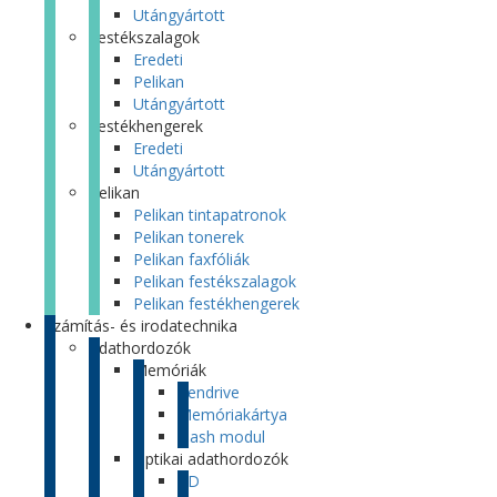
Utángyártott
Festékszalagok
Eredeti
Pelikan
Utángyártott
Festékhengerek
Eredeti
Utángyártott
Pelikan
Pelikan tintapatronok
Pelikan tonerek
Pelikan faxfóliák
Pelikan festékszalagok
Pelikan festékhengerek
Számítás- és irodatechnika
Adathordozók
Memóriák
Pendrive
Memóriakártya
Flash modul
Optikai adathordozók
CD