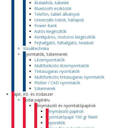
Átalakítók, kábelek
Bluetooth eszközök
Telefon, tablet állványok
Univerzális tokok, hátlapok
Power Bank
Autós kiegészítők
Kerékpáros, motoros kiegészítők
Fejhallgató, fülhallgató, headset
Vizuáltechnika
Nyomtatók, Szkennerek
Lézernyomtatók
Multifunkciós lézernyomtatók
Tintasugaras nyomtatók
Multifunkciós tintasugaras nyomtatók
Plotter / CAD nyomtatók
Szkennerek
Papír, író- és irodaszer
Irodai papíráru
Fénymásoló és nyomtatópapírok
Fénymásoló papírok
Nyomtatópapír 100 gr felett
Leporellók