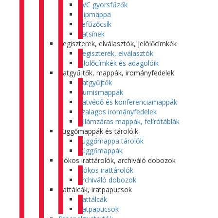
PVC gyorsfűzők
Klipmappa
Lefűzőcsík
Iratsínek
Regiszterek, elválasztók, jelölőcímkék
Regiszterek, elválasztók
Jelölőcímkék és adagolóik
Iratgyűjtők, mappák, irományfedelek
Iratgyűjtők
Gumismappák
Iratvédő és konferenciamappák
Szalagos irományfedelek
Villámzáras mappák, felírótáblák
Függőmappák és tárolóik
Függőmappa tárolók
Függőmappák
Fiókos irattárolók, archiváló dobozok
Fiókos irattárolók
Archiváló dobozok
Irattálcák, iratpapucsok
Irattálcák
Iratpapucsok