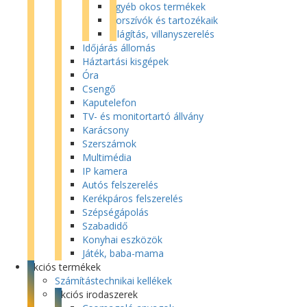
Egyéb okos termékek
Porszívók és tartozékaik
Világítás, villanyszerelés
Időjárás állomás
Háztartási kisgépek
Óra
Csengő
Kaputelefon
TV- és monitortartó állvány
Karácsony
Szerszámok
Multimédia
IP kamera
Autós felszerelés
Kerékpáros felszerelés
Szépségápolás
Szabadidő
Konyhai eszközök
Játék, baba-mama
Akciós termékek
Számítástechnikai kellékek
Akciós irodaszerek