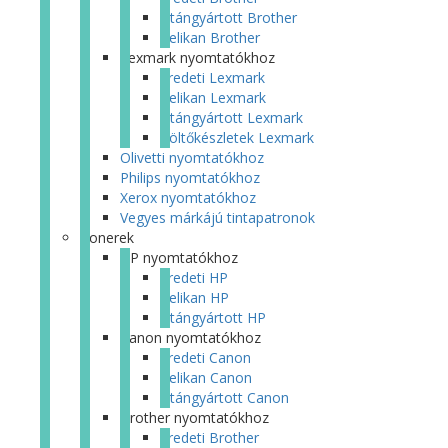
Utángyártott Brother
Pelikan Brother
Lexmark nyomtatókhoz
Eredeti Lexmark
Pelikan Lexmark
Utángyártott Lexmark
Töltőkészletek Lexmark
Olivetti nyomtatókhoz
Philips nyomtatókhoz
Xerox nyomtatókhoz
Vegyes márkájú tintapatronok
Tonerek
HP nyomtatókhoz
Eredeti HP
Pelikan HP
Utángyártott HP
Canon nyomtatókhoz
Eredeti Canon
Pelikan Canon
Utángyártott Canon
Brother nyomtatókhoz
Eredeti Brother