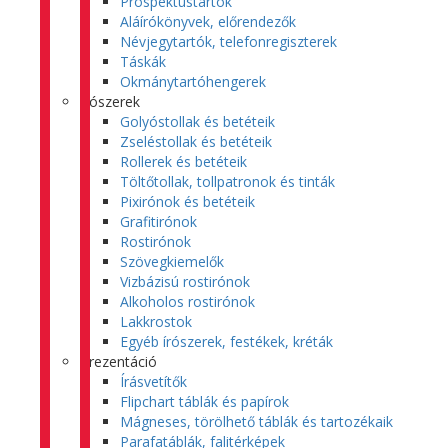
Prospektustartók
Aláírókönyvek, előrendezők
Névjegytartók, telefonregiszterek
Táskák
Okmánytartóhengerek
Írószerek
Golyóstollak és betéteik
Zseléstollak és betéteik
Rollerek és betéteik
Töltőtollak, tollpatronok és tinták
Pixirónok és betéteik
Grafitirónok
Rostirónok
Szövegkiemelők
Vizbázisú rostirónok
Alkoholos rostirónok
Lakkrostok
Egyéb írószerek, festékek, kréták
Prezentáció
Írásvetítők
Flipchart táblák és papírok
Mágneses, törölhető táblák és tartozékaik
Parafatáblák, falitérképek