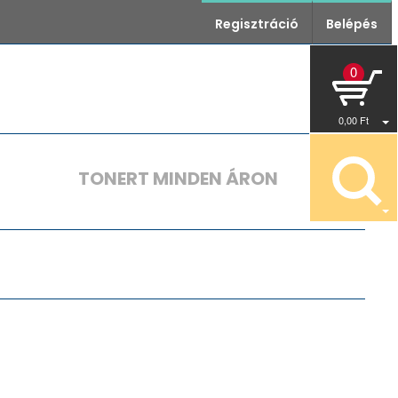
Regisztráció
Belépés
0
0
,00
Ft
TONERT MINDEN ÁRON