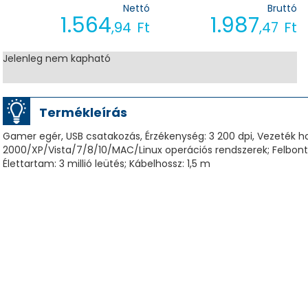
Nettó
Bruttó
1.564
1.987
,94
Ft
,47
Ft
Jelenleg nem kapható
Termékleírás
Gamer egér, USB csatakozás, Érzékenység: 3 200 dpi, Vezeték hos
2000/XP/Vista/7/8/10/MAC/Linux operációs rendszerek; Felbontá
Élettartam: 3 millió leütés; Kábelhossz: 1,5 m