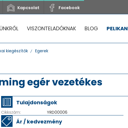
Kapcsolat
Facebook
ÜNKRŐL
VISZONTELADÓKNAK
BLOG
PELIKAN
ai kiegészítők
Egerek
ming egér vezetékes
Tulajdonságok
Cikkszám:
YRD00006
Ár / kedvezmény