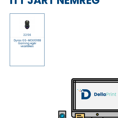
ITT JÁRT NEMRÉG
22:56
Dyras GS-MOU1018B
Gaming egér
vezetékes