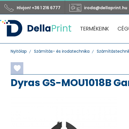
Hívjon! +36 1 216 6777
iroda@dellaprint.hu
TERMÉKEINK
CÉG
Nyitólap
Számítás- és irodatechnika
Számítástechnik
Dyras GS-MOU1018B Ga