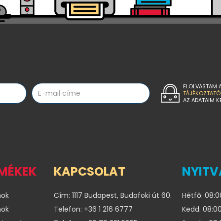
ELOLVASTAM 
TÁJÉKOZTATÓ
AZ ADATAIM K
RMÉKEK
KAPCSOLAT
NYITV
nok
Cím: 1117 Budapest, Budafoki út 60.
Hétfő: 08:0
nok
Telefon: +36 1 216 6777
Kedd: 08:00