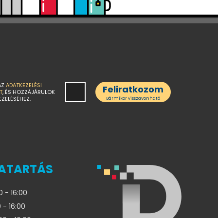
AZ
ADATKEZELÉSI
Feliratkozom
T
, ÉS HOZZÁJÁRULOK
EZELÉSÉHEZ.
Bármikor visszavonható
ATARTÁS
0 - 16:00
 - 16:00