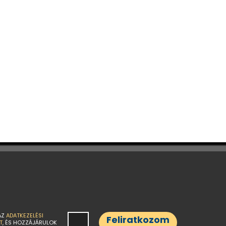
AZ
ADATKEZELÉSI
Feliratkozom
T
, ÉS HOZZÁJÁRULOK