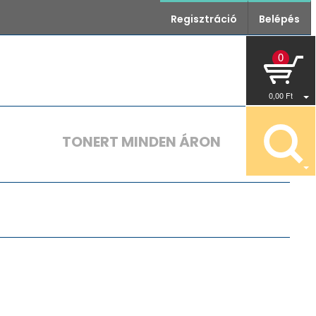
Regisztráció
Belépés
0
0
,00
Ft
TONERT MINDEN ÁRON