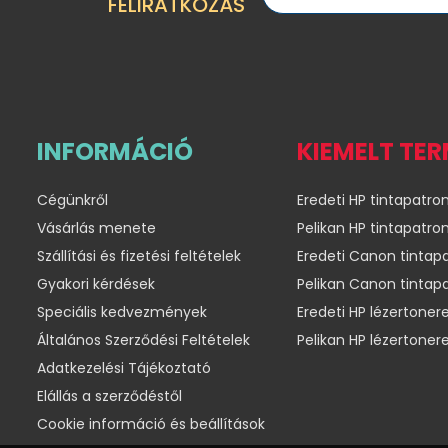
FELIRATKOZÁS
INFORMÁCIÓ
KIEMELT TE
Cégünkről
Eredeti HP tintapatro
Vásárlás menete
Pelikan HP tintapatro
Szállítási és fizetési feltételek
Eredeti Canon tintap
Gyakori kérdések
Pelikan Canon tintap
Speciális kedvezmények
Eredeti HP lézertoner
Általános Szerződési Feltételek
Pelikan HP lézertoner
Adatkezelési Tájékoztató
Elállás a szerződéstől
Cookie információ és beállítások