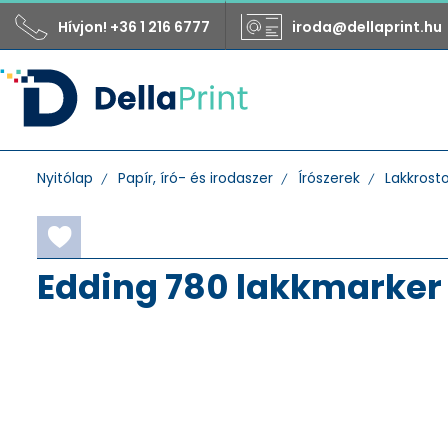
Hívjon! +36 1 216 6777
iroda@dellaprint.hu
Nyitólap
Papír, író- és irodaszer
Írószerek
Lakkrost
Edding 780 lakkmarker