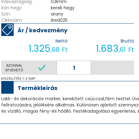
Írásvastagság:
0,8mm
Irón hegy:
kerek hegy
Szín:
arany
Cikkszám:
ilred025
Ár / kedvezmény
Nettó
Bruttó
1.325
1.683
,68
Ft
,61
Ft
AZONNAL
ÁTVEHETŐ
KISZÁLLÍTÁS 1-2 NAP
Termékleírás
Lakk- és dekorációs marker, kerekített csúccsal,fém testtel. Üv
felíratozására, jelölésére alkalmas. Különösen ajánlott szennyez
és vízálló, magas fény-és hőálló. Festékadagolása egyenletes, 