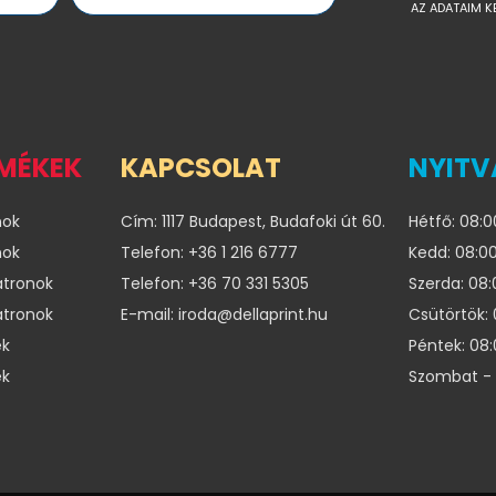
AZ ADATAIM K
RMÉKEK
KAPCSOLAT
NYITV
nok
Cím: 1117 Budapest, Budafoki út 60.
Hétfő: 08:0
nok
Telefon: +36 1 216 6777
Kedd: 08:00
atronok
Telefon: +36 70 331 5305
Szerda: 08:
atronok
E-mail: iroda@dellaprint.hu
Csütörtök: 
ek
Péntek: 08:
ek
Szombat - 