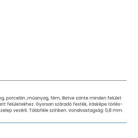
eg, porcelán ,műanyag, fém, illetve szinte minden felület
ett felületekhez. Gyorsan száradó festék, írásképe törlés-
szelep vezérli. Többféle színben. Vonalvastagság: 0,8 mm.