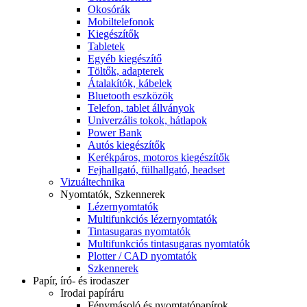
Okosórák
Mobiltelefonok
Kiegészítők
Tabletek
Egyéb kiegészítő
Töltők, adapterek
Átalakítók, kábelek
Bluetooth eszközök
Telefon, tablet állványok
Univerzális tokok, hátlapok
Power Bank
Autós kiegészítők
Kerékpáros, motoros kiegészítők
Fejhallgató, fülhallgató, headset
Vizuáltechnika
Nyomtatók, Szkennerek
Lézernyomtatók
Multifunkciós lézernyomtatók
Tintasugaras nyomtatók
Multifunkciós tintasugaras nyomtatók
Plotter / CAD nyomtatók
Szkennerek
Papír, író- és irodaszer
Irodai papíráru
Fénymásoló és nyomtatópapírok