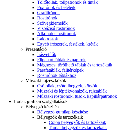
Töltőtollak, tollpatronok és tinták
Pixirónok és betéteik
Grafitirónok
Rostirónok
Szövegkiemelők
Vizbázisú rostirónok
Alkoholos rostirónok
Lakkrostok
Egyéb írószerek, festékek, kréták
Prezentáció
Írásvetítők
Flipchart táblák és papírok
Mágneses, törölhető táblák és tartozékaik
Parafatáblák, falitérképek
Rostirónok táblákhoz
Műszaki rajzeszközök
Csőtollak, csőtollhegyek, körzők
Műszaki és léptékvonalzók, rajztáblák
Műszaki rostironok, tusok, kapillárpatronok
Irodai, grafikai szolgáltatások
Bélyegző készítése
Bélyegző gumilap készítése
Bélyegzők és tartozékaik
Colop bélyegzők és tartozékaik
Trodat bélyegzők és tartozékaik