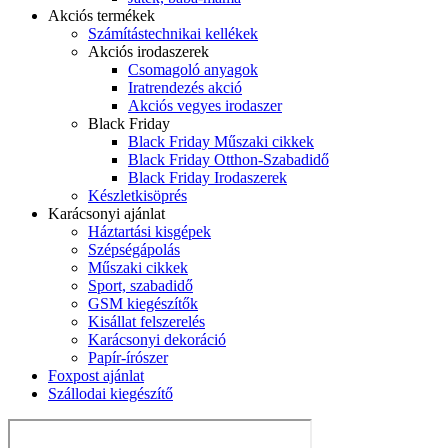
Akciós termékek
Számítástechnikai kellékek
Akciós irodaszerek
Csomagoló anyagok
Iratrendezés akció
Akciós vegyes irodaszer
Black Friday
Black Friday Műszaki cikkek
Black Friday Otthon-Szabadidő
Black Friday Irodaszerek
Készletkisöprés
Karácsonyi ajánlat
Háztartási kisgépek
Szépségápolás
Műszaki cikkek
Sport, szabadidő
GSM kiegészítők
Kisállat felszerelés
Karácsonyi dekoráció
Papír-írószer
Foxpost ajánlat
Szállodai kiegészítő