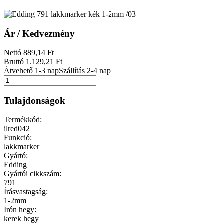
Ár / Kedvezmény
Nettó
889
,14
Ft
Bruttó
1.129
,21
Ft
Átvehető 1-3 nap
Szállítás 2-4 nap
Tulajdonságok
Termékkód:
ilred042
Funkció:
lakkmarker
Gyártó:
Edding
Gyártói cikkszám:
791
Írásvastagság:
1-2mm
Irón hegy:
kerek hegy