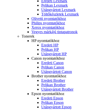
Eredeti Lexmark
Pelikan Lexmark
Utángyártott Lexmark
Töltőkészletek Lexmark
Olivetti nyomtatókhoz
Philips nyomtatókhoz
Xerox nyomtatókhoz
Vegyes márkájú tintapatronok
Tonerek
HP nyomtatókhoz
Eredeti HP
Pelikan HP
Utángyártott HP
Canon nyomtatókhoz
Eredeti Canon
Pelikan Canon
Utángyártott Canon
Brother nyomtatókhoz
Eredeti Brother
Pelikan Brother
Utángyártott Brother
Epson nyomtatókhoz
Eredeti Epson
Pelikan Epson
Utángyártott Epson