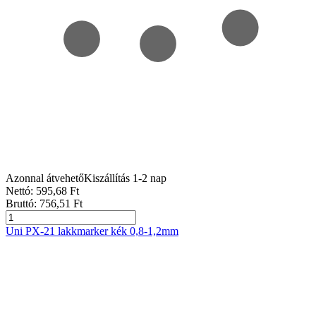
Azonnal átvehető
Kiszállítás 1-2 nap
Nettó:
595
,68
Ft
Bruttó:
756
,51
Ft
Uni PX-21 lakkmarker kék 0,8-1,2mm