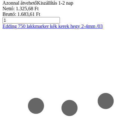
Azonnal átvehető
Kiszállítás 1-2 nap
Nettó:
1.325
,68
Ft
Bruttó:
1.683
,61
Ft
Edding 750 lakkmarker kék kerek hegy 2-4mm /03