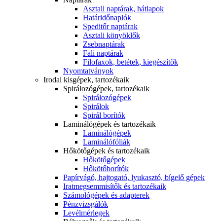
Asztali naptárak, hátlapok
Határidőnaplók
Speditőr naptárak
Asztali könyöklők
Zsebnaptárak
Fali naptárak
Filofaxok, betétek, kiegészítők
Nyomtatványok
Irodai kisgépek, tartozékaik
Spirálozógépek, tartozékaik
Spirálozógépek
Spirálok
Spirál borítók
Laminálógépek és tartozékaik
Laminálógépek
Laminálófóliák
Hőkötőgépek és tartozékaik
Hőkötőgépek
Hőkötőborítók
Papírvágó, hajtogató, lyukasztó, bígelő gépek
Iratmegsemmisítők és tartozékaik
Számológépek és adapterek
Pénzvizsgálók
Levélmérlegek