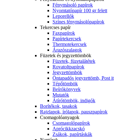
Fénymásoló papírok
Nyomtatópapír 100 gr felett
Leporellók
Színes fénymásolópapírok
Tekercses papír
Faxpapírok
Papírtekercsek
Thermotekercsek
Árazószalagok
Füzetek és jegyzettömbök
Füzetek, füzetalátétek
Rovatoltpapírok
Jegyzettömbök
Öntapadós jegyzettömb, Post it
Tépőtömbök
Beírókönyvek
Mutatók
Átírótömbök, indigók
Borítékok, tasakok
Rajzlapok, írólapok, pauszpapírok
Csomagolóanyagok
Csomagolópapírok
Aprócikkzacskó
Zsákok, papírtáskák
Naptárak