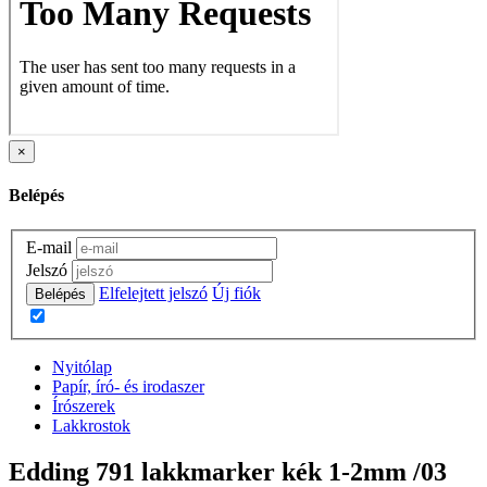
×
Belépés
E-mail
Jelszó
Elfelejtett jelszó
Új fiók
Belépés
Nyitólap
Papír, író- és irodaszer
Írószerek
Lakkrostok
Edding 791 lakkmarker kék 1-2mm /03