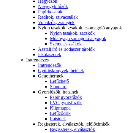
Hegyezők
Névjegykitűzők
Papírkosarak
Radírok, szivacstálak
Vonalzók, zsinegek
Nylon tasakok, -zsákok, csomagoló anyagok
Nylon tasakok, zacskók
Műanyag csomagoló anyagok
Szemetes zsákok
Asztali író és irodaszer tárolók
Iskolaszerek
Iratrendezés
Iratrendezők
Gyűrűskönyvek, betétek
Genothermek
Lefűzhető
Standard
Gyorsfűzők, iratsínek
Papír gyorsfűzők
PVC gyorsfűzők
Klipmappa
Lefűzőcsík
Iratsínek
Regiszterek, elválasztók, jelölőcímkék
Regiszterek, elválasztók