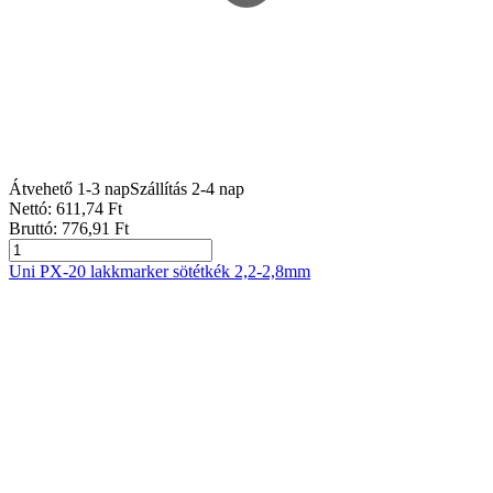
Átvehető 1-3 nap
Szállítás 2-4 nap
Nettó:
611
,74
Ft
Bruttó:
776
,91
Ft
Uni PX-20 lakkmarker sötétkék 2,2-2,8mm