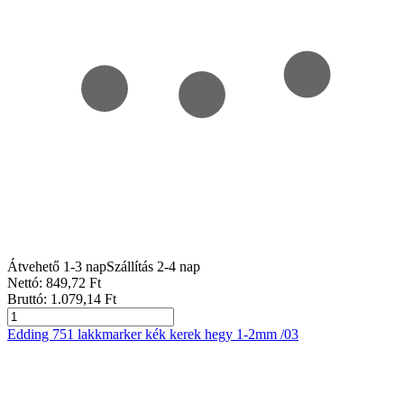
Átvehető 1-3 nap
Szállítás 2-4 nap
Nettó:
849
,72
Ft
Bruttó:
1.079
,14
Ft
Edding 751 lakkmarker kék kerek hegy 1-2mm /03