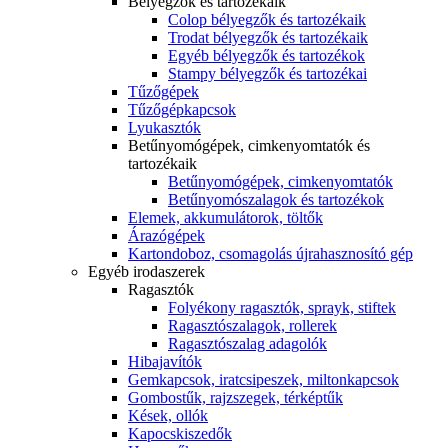
Bélyegzők és tartozékaik
Colop bélyegzők és tartozékaik
Trodat bélyegzők és tartozékaik
Egyéb bélyegzők és tartozékok
Stampy bélyegzők és tartozékai
Tűzőgépek
Tűzőgépkapcsok
Lyukasztók
Betűnyomógépek, cimkenyomtatók és
tartozékaik
Betűnyomógépek, cimkenyomtatók
Betűnyomószalagok és tartozékok
Elemek, akkumulátorok, töltők
Árazógépek
Kartondoboz, csomagolás újrahasznosító gép
Egyéb irodaszerek
Ragasztók
Folyékony ragasztók, sprayk, stiftek
Ragasztószalagok, rollerek
Ragasztószalag adagolók
Hibajavítók
Gemkapcsok, iratcsipeszek, miltonkapcsok
Gombostűk, rajzszegek, térképtűk
Kések, ollók
Kapocskiszedők