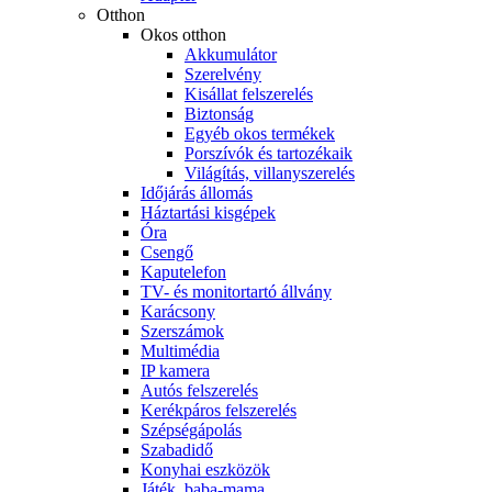
Otthon
Okos otthon
Akkumulátor
Szerelvény
Kisállat felszerelés
Biztonság
Egyéb okos termékek
Porszívók és tartozékaik
Világítás, villanyszerelés
Időjárás állomás
Háztartási kisgépek
Óra
Csengő
Kaputelefon
TV- és monitortartó állvány
Karácsony
Szerszámok
Multimédia
IP kamera
Autós felszerelés
Kerékpáros felszerelés
Szépségápolás
Szabadidő
Konyhai eszközök
Játék, baba-mama