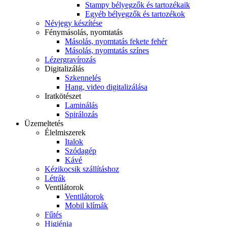
Stampy bélyegzők és tartozékaik
Egyéb bélyegzők és tartozékok
Névjegy készítése
Fénymásolás, nyomtatás
Másolás, nyomtatás fekete fehér
Másolás, nyomtatás színes
Lézergravírozás
Digitalizálás
Szkennelés
Hang, video digitalizálása
Iratkötészet
Laminálás
Spirálozás
Üzemeltetés
Élelmiszerek
Italok
Szódagép
Kávé
Kézikocsik szállításhoz
Létrák
Ventilátorok
Ventilátorok
Mobil klímák
Fűtés
Higiénia