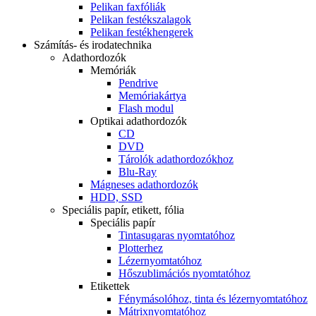
Pelikan faxfóliák
Pelikan festékszalagok
Pelikan festékhengerek
Számítás- és irodatechnika
Adathordozók
Memóriák
Pendrive
Memóriakártya
Flash modul
Optikai adathordozók
CD
DVD
Tárolók adathordozókhoz
Blu-Ray
Mágneses adathordozók
HDD, SSD
Speciális papír, etikett, fólia
Speciális papír
Tintasugaras nyomtatóhoz
Plotterhez
Lézernyomtatóhoz
Hőszublimációs nyomtatóhoz
Etikettek
Fénymásolóhoz, tinta és lézernyomtatóhoz
Mátrixnyomtatóhoz