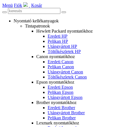
Menü
Fiók
Kosár
Nyomtató kellékanyagok
Tintapatronok
Hewlett Packard nyomtatókhoz
Eredeti HP
Pelikan HP
Utángyártott HP
Töltőkészletek HP
Canon nyomtatókhoz
Eredeti Canon
Pelikan Canon
Utángyártott Canon
Töltőkészletek Canon
Epson nyomtatókhoz
Eredeti Epson
Pelikan Epson
Utángyártott Epson
Brother nyomtatókhoz
Eredeti Brother
Utángyártott Brother
Pelikan Brother
Lexmark nyomtatókhoz