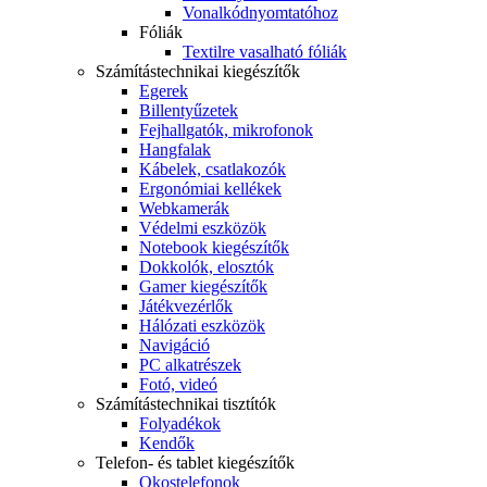
Vonalkódnyomtatóhoz
Fóliák
Textilre vasalható fóliák
Számítástechnikai kiegészítők
Egerek
Billentyűzetek
Fejhallgatók, mikrofonok
Hangfalak
Kábelek, csatlakozók
Ergonómiai kellékek
Webkamerák
Védelmi eszközök
Notebook kiegészítők
Dokkolók, elosztók
Gamer kiegészítők
Játékvezérlők
Hálózati eszközök
Navigáció
PC alkatrészek
Fotó, videó
Számítástechnikai tisztítók
Folyadékok
Kendők
Telefon- és tablet kiegészítők
Okostelefonok