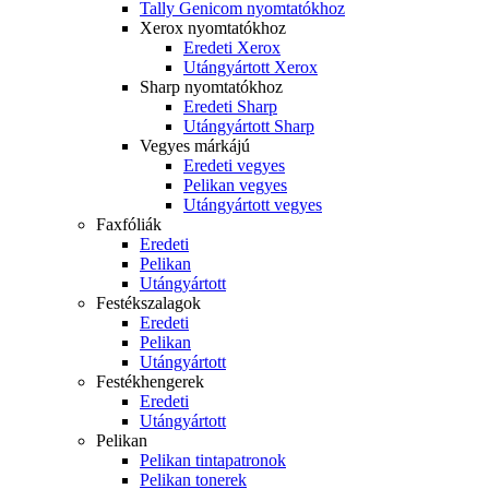
Tally Genicom nyomtatókhoz
Xerox nyomtatókhoz
Eredeti Xerox
Utángyártott Xerox
Sharp nyomtatókhoz
Eredeti Sharp
Utángyártott Sharp
Vegyes márkájú
Eredeti vegyes
Pelikan vegyes
Utángyártott vegyes
Faxfóliák
Eredeti
Pelikan
Utángyártott
Festékszalagok
Eredeti
Pelikan
Utángyártott
Festékhengerek
Eredeti
Utángyártott
Pelikan
Pelikan tintapatronok
Pelikan tonerek