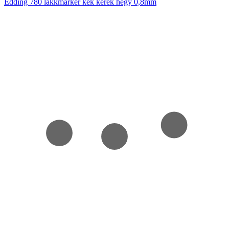
Edding 780 lakkmarker kék kerek hegy 0,8mm