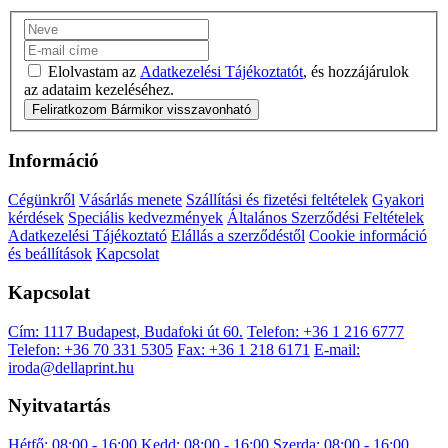
Elolvastam az
Adatkezelési Tájékoztatót
, és hozzájárulok
az adataim kezeléséhez.
Feliratkozom
Bármikor visszavonható
Információ
Cégünkről
Vásárlás menete
Szállítási és fizetési feltételek
Gyakori
kérdések
Speciális kedvezmények
Általános Szerződési Feltételek
Adatkezelési Tájékoztató
Elállás a szerződéstől
Cookie információ
és beállítások
Kapcsolat
Kapcsolat
Cím: 1117 Budapest, Budafoki út 60.
Telefon: +36 1 216 6777
Telefon: +36 70 331 5305
Fax: +36 1 218 6171
E-mail:
iroda@dellaprint.hu
Nyitvatartás
Hétfő: 08:00 - 16:00
Kedd: 08:00 - 16:00
Szerda: 08:00 - 16:00