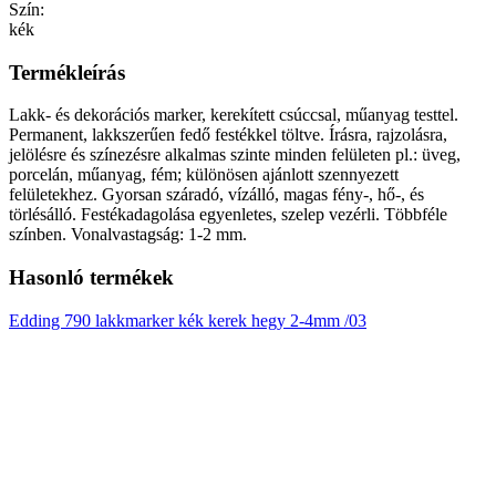
Szín:
kék
Termékleírás
Lakk- és dekorációs marker, kerekített csúccsal, műanyag testtel.
Permanent, lakkszerűen fedő festékkel töltve. Írásra, rajzolásra,
jelölésre és színezésre alkalmas szinte minden felületen pl.: üveg,
porcelán, műanyag, fém; különösen ajánlott szennyezett
felületekhez. Gyorsan száradó, vízálló, magas fény-, hő-, és
törlésálló. Festékadagolása egyenletes, szelep vezérli. Többféle
színben. Vonalvastagság: 1-2 mm.
Hasonló termékek
Edding 790 lakkmarker kék kerek hegy 2-4mm /03