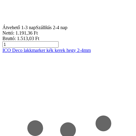
Átvehető 1-3 nap
Szállítás 2-4 nap
Nettó:
1.191
,36
Ft
Bruttó:
1.513
,03
Ft
ICO Deco lakkmarker kék kerek hegy 2-4mm