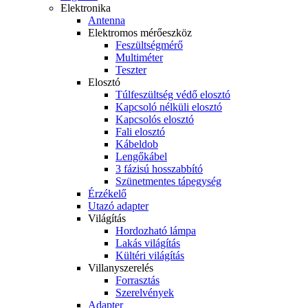
Elektronika
Antenna
Elektromos mérőeszköz
Feszültségmérő
Multiméter
Teszter
Elosztó
Túlfeszültség védő elosztó
Kapcsoló nélküli elosztó
Kapcsolós elosztó
Fali elosztó
Kábeldob
Lengőkábel
3 fázisú hosszabbító
Szünetmentes tápegység
Érzékelő
Utazó adapter
Világítás
Hordozható lámpa
Lakás világítás
Kültéri világítás
Villanyszerelés
Forrasztás
Szerelvények
Adapter