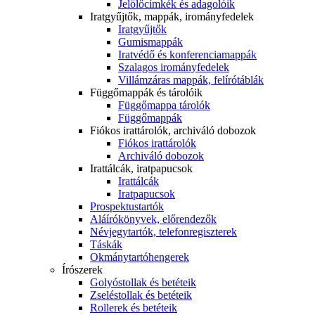
Jelölőcímkék és adagolóik
Iratgyűjtők, mappák, irományfedelek
Iratgyűjtők
Gumismappák
Iratvédő és konferenciamappák
Szalagos irományfedelek
Villámzáras mappák, felírótáblák
Függőmappák és tárolóik
Függőmappa tárolók
Függőmappák
Fiókos irattárolók, archiváló dobozok
Fiókos irattárolók
Archiváló dobozok
Irattálcák, iratpapucsok
Irattálcák
Iratpapucsok
Prospektustartók
Aláírókönyvek, előrendezők
Névjegytartók, telefonregiszterek
Táskák
Okmánytartóhengerek
Írószerek
Golyóstollak és betéteik
Zseléstollak és betéteik
Rollerek és betéteik