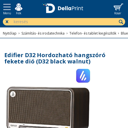
Menü
Fiók
Kosár
Nyitólap
Számítás- és irodatechnika
Telefon- és tablet kiegészítők
Blu
Edifier D32 Hordozható hangszóró
fekete dió (D32 black walnut)