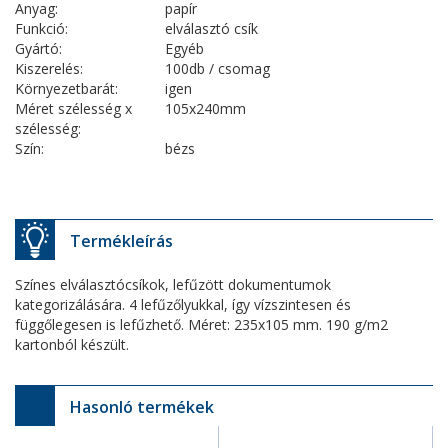
Anyag:
papír
Funkció:
elválasztó csík
Gyártó:
Egyéb
Kiszerelés:
100db / csomag
Környezetbarát:
igen
Méret szélesség x
105x240mm
szélesség:
Szín:
bézs
Termékleírás
Színes elválasztócsíkok, lefűzött dokumentumok
kategorizálására. 4 lefűzőlyukkal, így vízszintesen és
függőlegesen is lefűzhető. Méret: 235x105 mm. 190 g/m2
kartonból készült.
Hasonló termékek