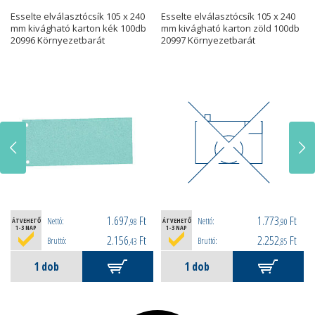
Esselte elválasztócsík 105 x 240
Esselte elválasztócsík 105 x 240
mm kivágható karton kék 100db
mm kivágható karton zöld 100db
20996 Környezetbarát
20997 Környezetbarát
1.697
Ft
1.773
Ft
Nettó:
Nettó:
ÁTVEHETŐ
,98
ÁTVEHETŐ
,90
1-3 NAP
1-3 NAP
2.156
Ft
2.252
Ft
Bruttó:
Bruttó:
,43
,85