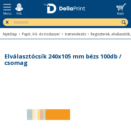
Menü
Fiók
Kosár
Nyitólap
Papír, író- és irodaszer
Iratrendezés
Regiszterek, elválasztók
Elválasztócsík 240x105 mm bézs 100db /
csomag