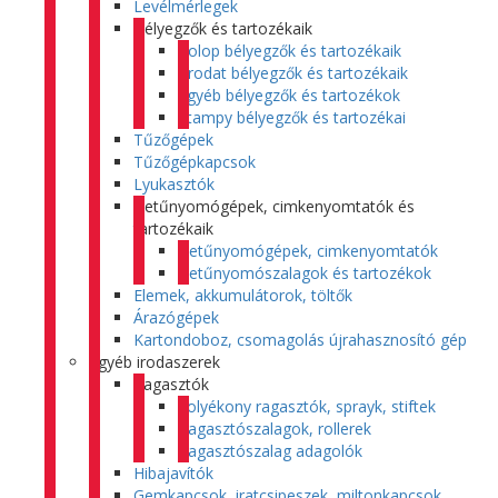
Levélmérlegek
Bélyegzők és tartozékaik
Colop bélyegzők és tartozékaik
Trodat bélyegzők és tartozékaik
Egyéb bélyegzők és tartozékok
Stampy bélyegzők és tartozékai
Tűzőgépek
Tűzőgépkapcsok
Lyukasztók
Betűnyomógépek, cimkenyomtatók és
tartozékaik
Betűnyomógépek, cimkenyomtatók
Betűnyomószalagok és tartozékok
Elemek, akkumulátorok, töltők
Árazógépek
Kartondoboz, csomagolás újrahasznosító gép
Egyéb irodaszerek
Ragasztók
Folyékony ragasztók, sprayk, stiftek
Ragasztószalagok, rollerek
Ragasztószalag adagolók
Hibajavítók
Gemkapcsok, iratcsipeszek, miltonkapcsok