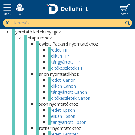
Menü
Fiók
Kosár
Nyomtató kellékanyagok
Tintapatronok
Hewlett Packard nyomtatókhoz
Eredeti HP
Pelikan HP
Utángyártott HP
Töltőkészletek HP
Canon nyomtatókhoz
Eredeti Canon
Pelikan Canon
Utángyártott Canon
Töltőkészletek Canon
Epson nyomtatókhoz
Eredeti Epson
Pelikan Epson
Utángyártott Epson
Brother nyomtatókhoz
Eredeti Brother