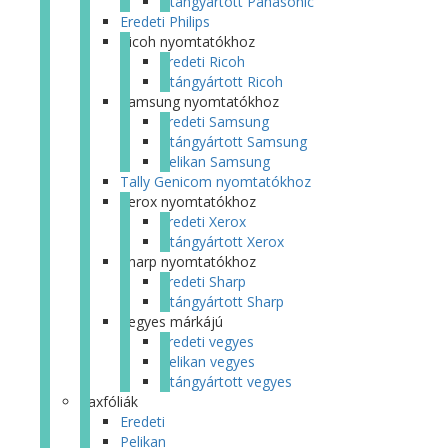
Utángyártott Panasonic
Eredeti Philips
Ricoh nyomtatókhoz
Eredeti Ricoh
Utángyártott Ricoh
Samsung nyomtatókhoz
Eredeti Samsung
Utángyártott Samsung
Pelikan Samsung
Tally Genicom nyomtatókhoz
Xerox nyomtatókhoz
Eredeti Xerox
Utángyártott Xerox
Sharp nyomtatókhoz
Eredeti Sharp
Utángyártott Sharp
Vegyes márkájú
Eredeti vegyes
Pelikan vegyes
Utángyártott vegyes
Faxfóliák
Eredeti
Pelikan