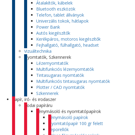
Átalakítók, kábelek
Bluetooth eszközök
Telefon, tablet állványok
Univerzális tokok, hátlapok
Power Bank
Autós kiegészítők
Kerékpáros, motoros kiegészítők
Fejhallgató, fülhallgató, headset
Vizuáltechnika
Nyomtatók, Szkennerek
Lézernyomtatók
Multifunkciós lézernyomtatók
Tintasugaras nyomtatók
Multifunkciós tintasugaras nyomtatók
Plotter / CAD nyomtatók
Szkennerek
Papír, író- és irodaszer
Irodai papíráru
Fénymásoló és nyomtatópapírok
Fénymásoló papírok
Nyomtatópapír 100 gr felett
Leporellók