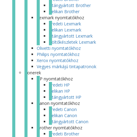
Utángyártott Brother
Pelikan Brother
Lexmark nyomtatókhoz
Eredeti Lexmark
Pelikan Lexmark
Utángyártott Lexmark
Töltőkészletek Lexmark
Olivetti nyomtatókhoz
Philips nyomtatókhoz
Xerox nyomtatókhoz
Vegyes márkájú tintapatronok
Tonerek
HP nyomtatókhoz
Eredeti HP
Pelikan HP
Utángyártott HP
Canon nyomtatókhoz
Eredeti Canon
Pelikan Canon
Utángyártott Canon
Brother nyomtatókhoz
Eredeti Brother