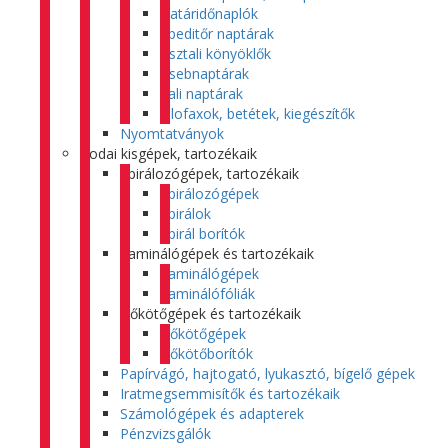
Határidőnaplók
Speditőr naptárak
Asztali könyöklők
Zsebnaptárak
Fali naptárak
Filofaxok, betétek, kiegészítők
Nyomtatványok
Irodai kisgépek, tartozékaik
Spirálozógépek, tartozékaik
Spirálozógépek
Spirálok
Spirál borítók
Laminálógépek és tartozékaik
Laminálógépek
Laminálófóliák
Hőkötőgépek és tartozékaik
Hőkötőgépek
Hőkötőborítók
Papírvágó, hajtogató, lyukasztó, bígelő gépek
Iratmegsemmisítők és tartozékaik
Számológépek és adapterek
Pénzvizsgálók