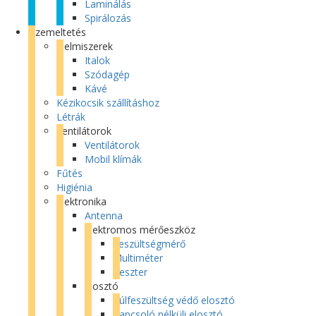
Laminálás
Spirálozás
Üzemeltetés
Élelmiszerek
Italok
Szódagép
Kávé
Kézikocsik szállításhoz
Létrák
Ventilátorok
Ventilátorok
Mobil klímák
Fűtés
Higiénia
Elektronika
Antenna
Elektromos mérőeszköz
Feszültségmérő
Multiméter
Teszter
Elosztó
Túlfeszültség védő elosztó
Kapcsoló nélküli elosztó