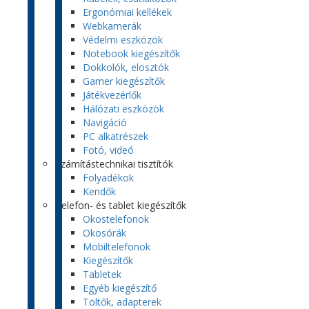
Ergonómiai kellékek
Webkamerák
Védelmi eszközök
Notebook kiegészítők
Dokkolók, elosztók
Gamer kiegészítők
Játékvezérlők
Hálózati eszközök
Navigáció
PC alkatrészek
Fotó, videó
Számítástechnikai tisztítók
Folyadékok
Kendők
Telefon- és tablet kiegészítők
Okostelefonok
Okosórák
Mobiltelefonok
Kiegészítők
Tabletek
Egyéb kiegészítő
Töltők, adapterek