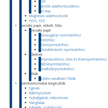
DVD
Tárolók adathordozókhoz
Blu-Ray
Mágneses adathordozók
HDD, SSD
Speciális papír, etikett, fólia
Speciális papír
Tintasugaras nyomtatóhoz
Plotterhez
Lézernyomtatóhoz
Hőszublimációs nyomtatóhoz
Etikettek
Fénymásolóhoz, tinta és lézernyomtatóhoz
Mátrixnyomtatóhoz
Vonalkódnyomtatóhoz
Fóliák
Textilre vasalható fóliák
Számítástechnikai kiegészítők
Egerek
Billentyűzetek
Fejhallgatók, mikrofonok
Hangfalak
Kábelek, csatlakozók