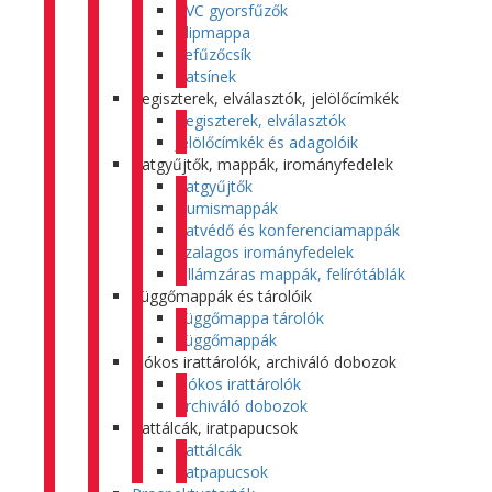
PVC gyorsfűzők
Klipmappa
Lefűzőcsík
Iratsínek
Regiszterek, elválasztók, jelölőcímkék
Regiszterek, elválasztók
Jelölőcímkék és adagolóik
Iratgyűjtők, mappák, irományfedelek
Iratgyűjtők
Gumismappák
Iratvédő és konferenciamappák
Szalagos irományfedelek
Villámzáras mappák, felírótáblák
Függőmappák és tárolóik
Függőmappa tárolók
Függőmappák
Fiókos irattárolók, archiváló dobozok
Fiókos irattárolók
Archiváló dobozok
Irattálcák, iratpapucsok
Irattálcák
Iratpapucsok