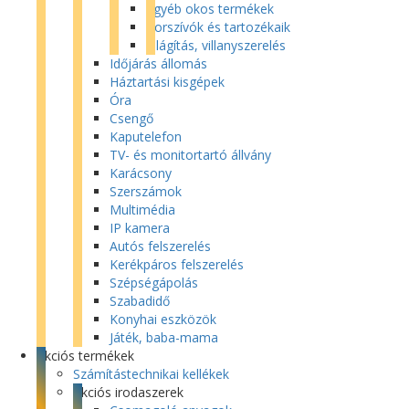
Egyéb okos termékek
Porszívók és tartozékaik
Világítás, villanyszerelés
Időjárás állomás
Háztartási kisgépek
Óra
Csengő
Kaputelefon
TV- és monitortartó állvány
Karácsony
Szerszámok
Multimédia
IP kamera
Autós felszerelés
Kerékpáros felszerelés
Szépségápolás
Szabadidő
Konyhai eszközök
Játék, baba-mama
Akciós termékek
Számítástechnikai kellékek
Akciós irodaszerek