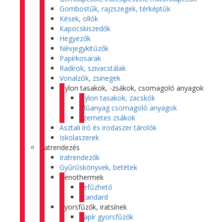
Gombostűk, rajzszegek, térképtűk
Kések, ollók
Kapocskiszedők
Hegyezők
Névjegykitűzők
Papírkosarak
Radírok, szivacstálak
Vonalzók, zsinegek
Nylon tasakok, -zsákok, csomagoló anyagok
Nylon tasakok, zacskók
Műanyag csomagoló anyagok
Szemetes zsákok
Asztali író és irodaszer tárolók
Iskolaszerek
Iratrendezés
Iratrendezők
Gyűrűskönyvek, betétek
Genothermek
Lefűzhető
Standard
Gyorsfűzők, iratsínek
Papír gyorsfűzők