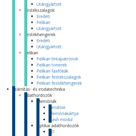
Utángyártott
Festékszalagok
Eredeti
Pelikan
Utángyártott
Festékhengerek
Eredeti
Utángyártott
Pelikan
Pelikan tintapatronok
Pelikan tonerek
Pelikan faxfóliák
Pelikan festékszalagok
Pelikan festékhengerek
Számítás- és irodatechnika
Adathordozók
Memóriák
Pendrive
Memóriakártya
Flash modul
Optikai adathordozók
CD