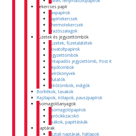
Színes fénymásolópapírok
Tekercses papír
Faxpapírok
Papírtekercsek
Thermotekercsek
Árazószalagok
Füzetek és jegyzettömbök
Füzetek, füzetalátétek
Rovatoltpapírok
Jegyzettömbök
Öntapadós jegyzettömb, Post it
Tépőtömbök
Beírókönyvek
Mutatók
Átírótömbök, indigók
Borítékok, tasakok
Rajzlapok, írólapok, pauszpapírok
Csomagolóanyagok
Csomagolópapírok
Aprócikkzacskó
Zsákok, papírtáskák
Naptárak
Asztali naptárak, hátlapok