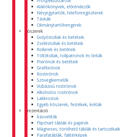
Prospektustartók
Aláírókönyvek, előrendezők
Névjegytartók, telefonregiszterek
Táskák
Okmánytartóhengerek
Írószerek
Golyóstollak és betéteik
Zseléstollak és betéteik
Rollerek és betéteik
Töltőtollak, tollpatronok és tinták
Pixirónok és betéteik
Grafitirónok
Rostirónok
Szövegkiemelők
Vizbázisú rostirónok
Alkoholos rostirónok
Lakkrostok
Egyéb írószerek, festékek, kréták
Prezentáció
Írásvetítők
Flipchart táblák és papírok
Mágneses, törölhető táblák és tartozékaik
Parafatáblák, falitérképek