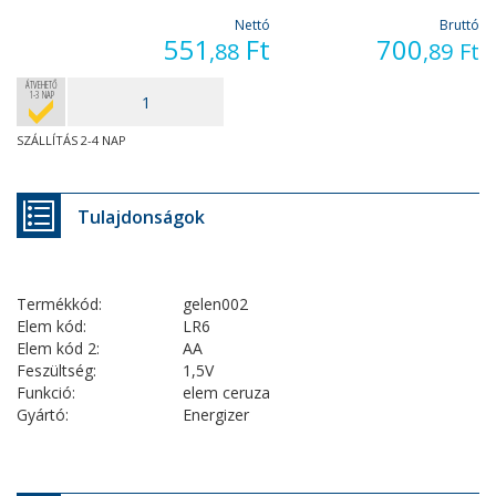
Nettó
Bruttó
551
Ft
700
,88
,89
Ft
ÁTVEHETŐ
1-3 NAP
SZÁLLÍTÁS 2-4 NAP
Tulajdonságok
Termékkód:
gelen002
Elem kód:
LR6
Elem kód 2:
AA
Feszültség:
1,5V
Funkció:
elem ceruza
Gyártó:
Energizer