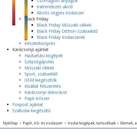
Csomagoló anyagok
Iratrendezés akció
Akciós vegyes irodaszer
Black Friday
Black Friday Műszaki cikkek
Black Friday Otthon-Szabadidő
Black Friday Irodaszerek
Készletkisöprés
Karácsonyi ajánlat
Háztartási kisgépek
Szépségápolás
Műszaki cikkek
Sport, szabadidő
GSM kiegészítők
Kisállat felszerelés
Karácsonyi dekoráció
Papír-írószer
Foxpost ajánlat
Szállodai kiegészítő
Nyitólap
Papír, író- és irodaszer
Irodai kisgépek, tartozékaik
Elemek, a