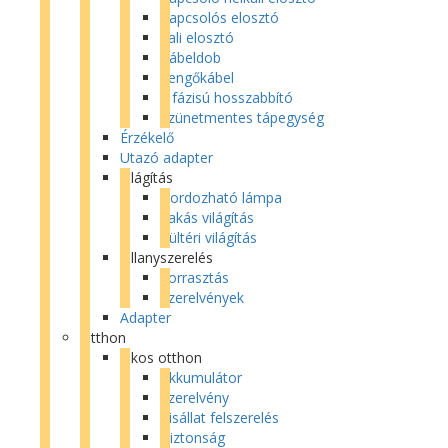
Kapcsolós elosztó
Fali elosztó
Kábeldob
Lengőkábel
3 fázisú hosszabbító
Szünetmentes tápegység
Érzékelő
Utazó adapter
Világítás
Hordozható lámpa
Lakás világítás
Kültéri világítás
Villanyszerelés
Forrasztás
Szerelvények
Adapter
Otthon
Okos otthon
Akkumulátor
Szerelvény
Kisállat felszerelés
Biztonság