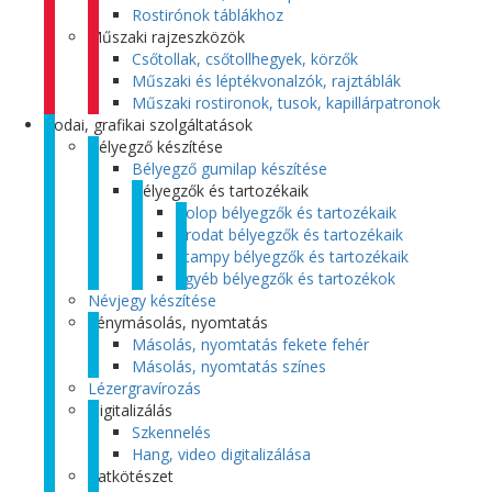
Rostirónok táblákhoz
Műszaki rajzeszközök
Csőtollak, csőtollhegyek, körzők
Műszaki és léptékvonalzók, rajztáblák
Műszaki rostironok, tusok, kapillárpatronok
Irodai, grafikai szolgáltatások
Bélyegző készítése
Bélyegző gumilap készítése
Bélyegzők és tartozékaik
Colop bélyegzők és tartozékaik
Trodat bélyegzők és tartozékaik
Stampy bélyegzők és tartozékaik
Egyéb bélyegzők és tartozékok
Névjegy készítése
Fénymásolás, nyomtatás
Másolás, nyomtatás fekete fehér
Másolás, nyomtatás színes
Lézergravírozás
Digitalizálás
Szkennelés
Hang, video digitalizálása
Iratkötészet