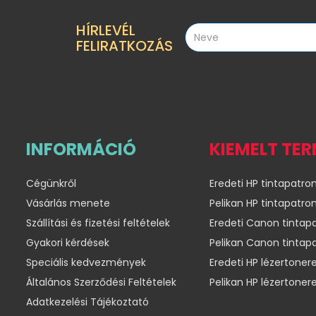
HÍRLEVÉL
FELIRATKOZÁS
INFORMÁCIÓ
KIEMELT TE
Cégünkről
Eredeti HP tintapatro
Vásárlás menete
Pelikan HP tintapatro
Szállítási és fizetési feltételek
Eredeti Canon tintap
Gyakori kérdések
Pelikan Canon tintap
Speciális kedvezmények
Eredeti HP lézertoner
Általános Szerződési Feltételek
Pelikan HP lézertoner
Adatkezelési Tájékoztató