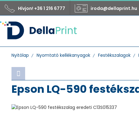
Hívjon! +36 1 216 6777
iroda@dellaprint.hu
Nyitólap
Nyomtató kellékanyagok
Festékszalagok
Epson LQ-590 festéksza