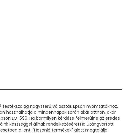
7 festékszalag nagyszerű választás Epson nyomtatókhoz.
tran használhatja a mindennapok során akár otthon, akár
 Epson LQ-590. Ha bármilyen kérdése felmerülne az eredeti
áink készséggel állnak rendelkezésére! Ha utángyártott
esetben a lenti "Hasonló termékek" alatt megtalálja.