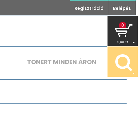
Regisztráció
Belépés
0
0
,00
Ft
TONERT MINDEN ÁRON