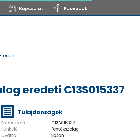
Kapcsolat
Facebook
Eredeti
lag eredeti C13S015337
Tulajdonságok
Eredeti kód 1:
C13S015337
Funkció:
festékszalag
Gyártó:
Epson