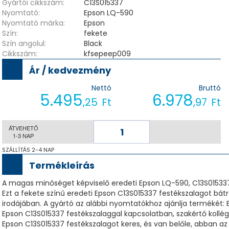
Gyártói cikkszám:
C13S015337
Nyomtató:
Epson LQ-590
Nyomtató márka:
Epson
Szín:
fekete
Szín angolul:
Black
Cikkszám:
kfsepeep009
Ár / kedvezmény
Nettó
Bruttó
5.495
6.978
,25
Ft
,97
Ft
ÁTVEHETŐ
1-3 NAP
SZÁLLÍTÁS 2-4 NAP
Termékleírás
A magas minőséget képviselő eredeti Epson LQ-590, C13S01533
Ezt a fekete színű eredeti Epson C13S015337 festékszalagot bá
irodájában. A gyártó az alábbi nyomtatókhoz ajánlja termékét:
Epson C13S015337 festékszalaggal kapcsolatban, szakértő kollég
Epson C13S015337 festékszalagot keres, és van belőle, abban az 