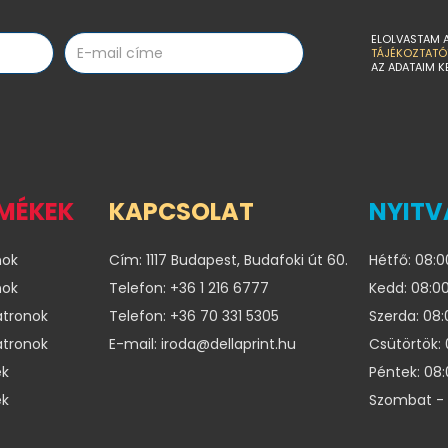
ELOLVASTAM 
TÁJÉKOZTATÓ
AZ ADATAIM K
RMÉKEK
KAPCSOLAT
NYITV
nok
Cím: 1117 Budapest, Budafoki út 60.
Hétfő: 08:0
nok
Telefon: +36 1 216 6777
Kedd: 08:00
atronok
Telefon: +36 70 331 5305
Szerda: 08:
atronok
E-mail: iroda@dellaprint.hu
Csütörtök: 
ek
Péntek: 08:
ek
Szombat - 