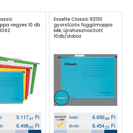
lassic
Esselte Classic 93130
pa vegyes 10 db
gyorsfűzős függőmappa
3042
kék, újrahasznosított
10db/doboz
5.117
Ft
6.656
Ft
ó:
Nettó:
ÁTVEHETŐ
,01
,89
1-3 NAP
6.498
Ft
8.454
Ft
tó:
Bruttó:
,60
,25