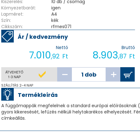
Kiszerelés:
10 db / csomag
Környezetbarát:
igen
Lapméret:
A4
Szín:
kék
Cikkszám:
rfmes071
Ár / kedvezmény
Nettó
Bruttó
7.010
8.903
,92
Ft
,87
Ft
ÁTVEHETŐ
1-3 NAP
SZÁLLÍTÁS 2-4 NAP
Termékleírás
A függőmappák megfelelnek a standard európai előírásoknak (
gyors kikeresését, lefűzés nélküli helytakarékos elhelyezését.
címkeállás.