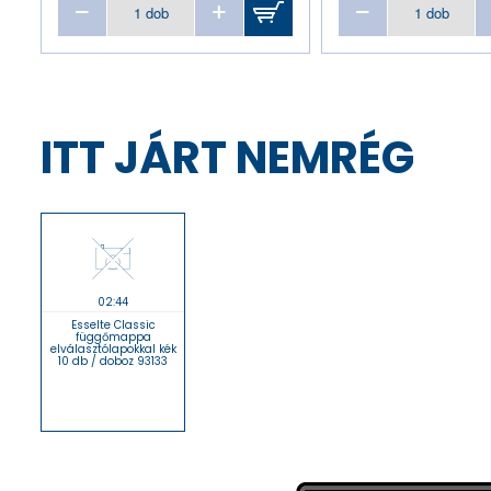
ITT JÁRT NEMRÉG
02:44
Esselte Classic
függőmappa
elválasztólapokkal kék
10 db / doboz 93133