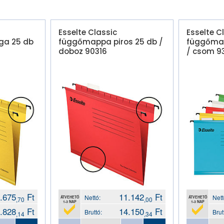
Esselte Classic
Esselte C
ga 25 db
függőmappa piros 25 db /
függőmap
doboz 90316
/ csom 9
.675
Ft
11.142
Ft
Nettó:
Nett
ÁTVEHETŐ
ÁTVEHETŐ
,70
,00
1-3 NAP
1-3 NAP
.828
Ft
14.150
Ft
Bruttó:
Brut
,14
,34