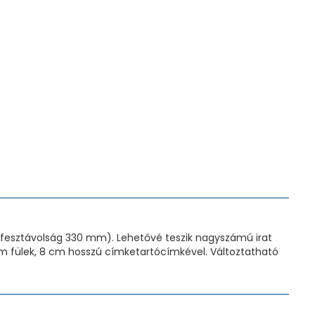
fesztávolság 330 mm). Lehetővé teszik nagyszámú irat
 Fém fülek, 8 cm hosszú címketartócímkével. Változtatható