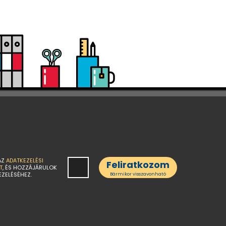
AZ
ADATKEZELÉSI
Feliratkozom
T
, ÉS HOZZÁJÁRULOK
EZELÉSÉHEZ.
Bármikor visszavonható