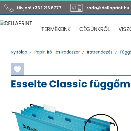
Hívjon! +36 1 216 6777
iroda@dellaprint.hu
TERMÉKEINK
CÉGÜNKRŐL
VISZ
Nyitólap
Papír, író- és irodaszer
Iratrendezés
Függ
Esselte Classic függőm