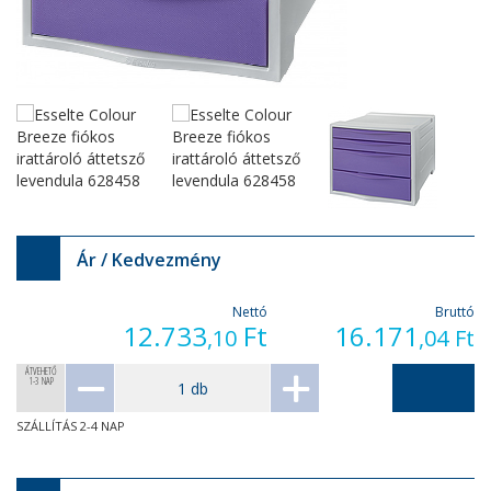
Ár / Kedvezmény
Nettó
Bruttó
12.733
Ft
16.171
,10
,04
Ft
ÁTVEHETŐ
1-3 NAP
SZÁLLÍTÁS 2-4 NAP