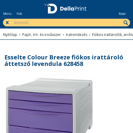
Menü
Fiók
Kosár
Nyitólap
Papír, író- és irodaszer
Iratrendezés
Fiókos irattárolók, arc
Esselte Colour Breeze fiókos irattároló
áttetsző levendula 628458