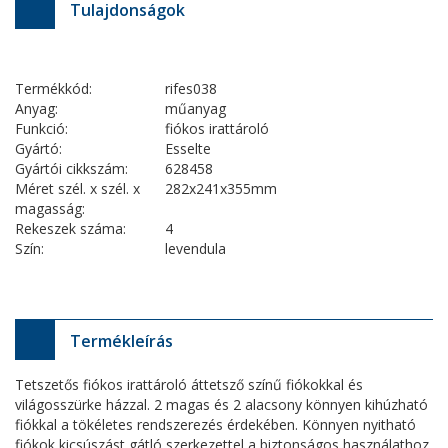
Tulajdonságok
Termékkód:
rifes038
Anyag:
műanyag
Funkció:
fiókos irattároló
Gyártó:
Esselte
Gyártói cikkszám:
628458
Méret szél. x szél. x
282x241x355mm
magasság:
Rekeszek száma:
4
Szín:
levendula
Termékleírás
Tetszetős fiókos irattároló áttetsző színű fiókokkal és
világosszürke házzal. 2 magas és 2 alacsony könnyen kihúzható
fiókkal a tökéletes rendszerezés érdekében. Könnyen nyitható
fiókok kicsúszást gátló szerkezettel a biztonságos használathoz.