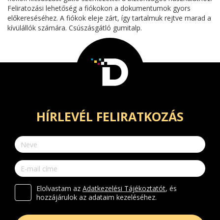
Feliratozási lehetőség a fiókokon a dokumentumok gyors
előkereséséhez. A fiókok eleje zárt, így tartalmuk rejtve marad a
kívülállók számára. Csúszásgátló gumitalp.
HÍRLEVÉL FELIRATKOZÁS
Elolvastam az
Adatkezelési Tájékoztatót
, és
hozzájárulok az adataim kezeléséhez.