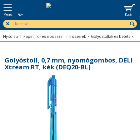
Menü
Fiók
Kosár
Nyitólap
Papír, író- és irodaszer
Írószerek
Golyóstollak és betéteik
Golyóstoll, 0,7 mm, nyomógombos, DELI
Xtream RT, kék (DEQ20-BL)