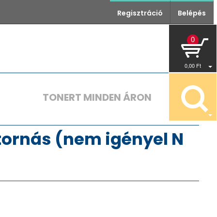
Regisztráció
Belépés
0
0
,00
Ft
TONERT MINDEN ÁRON
tornás (nem igényel N