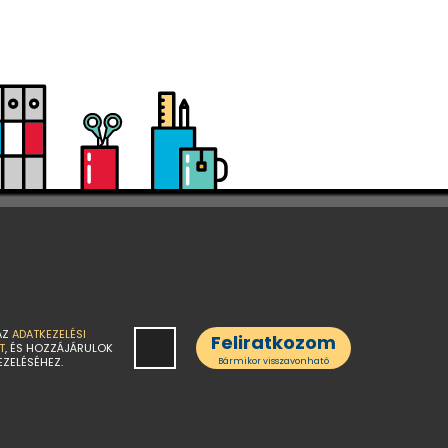
AZ
ADATKEZELÉSI
Feliratkozom
T
, ÉS HOZZÁJÁRULOK
EZELÉSÉHEZ.
Bármikor visszavonható