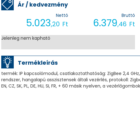
Ár / kedvezmény
Nettó
Bruttó
5.023
6.379
,20
Ft
,46
Ft
Jelenleg nem kapható
Termékleírás
termék: IP kapcsolómodul, csatlakoztathatóság: ZigBee 2,4 GHz, 
rendszer, hangalapú asszisztensek általi vezérlés, protokoll: Zig
EN, CZ, SK, PL, DE, HU, SI, FR, + 60 másik nyelven, a vezérlőgomb