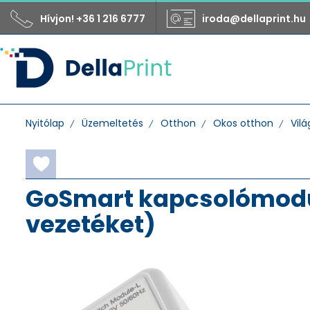
Hívjon! +36 1 216 6777
iroda@dellaprint.hu
Nyitólap
Üzemeltetés
Otthon
Okos otthon
Vilá
GoSmart kapcsolómodul 
vezetéket)