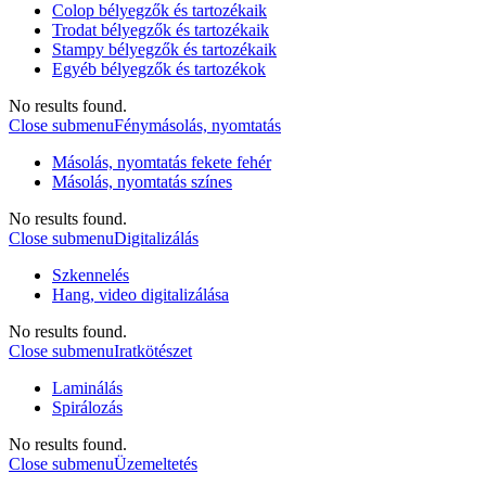
Colop bélyegzők és tartozékaik
Trodat bélyegzők és tartozékaik
Stampy bélyegzők és tartozékaik
Egyéb bélyegzők és tartozékok
No results found.
Close submenu
Fénymásolás, nyomtatás
Másolás, nyomtatás fekete fehér
Másolás, nyomtatás színes
No results found.
Close submenu
Digitalizálás
Szkennelés
Hang, video digitalizálása
No results found.
Close submenu
Iratkötészet
Laminálás
Spirálozás
No results found.
Close submenu
Üzemeltetés