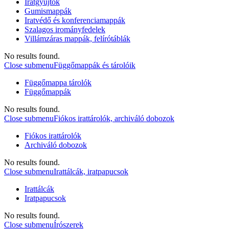
Iratgyűjtők
Gumismappák
Iratvédő és konferenciamappák
Szalagos irományfedelek
Villámzáras mappák, felírótáblák
No results found.
Close submenu
Függőmappák és tárolóik
Függőmappa tárolók
Függőmappák
No results found.
Close submenu
Fiókos irattárolók, archiváló dobozok
Fiókos irattárolók
Archiváló dobozok
No results found.
Close submenu
Irattálcák, iratpapucsok
Irattálcák
Iratpapucsok
No results found.
Close submenu
Írószerek