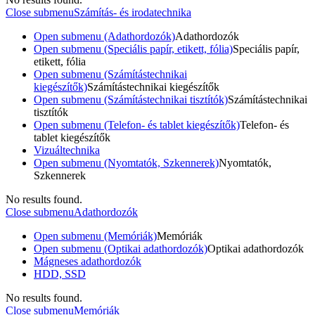
Close submenu
Számítás- és irodatechnika
Open submenu (Adathordozók)
Adathordozók
Open submenu (Speciális papír, etikett, fólia)
Speciális papír,
etikett, fólia
Open submenu (Számítástechnikai
kiegészítők)
Számítástechnikai kiegészítők
Open submenu (Számítástechnikai tisztítók)
Számítástechnikai
tisztítók
Open submenu (Telefon- és tablet kiegészítők)
Telefon- és
tablet kiegészítők
Vizuáltechnika
Open submenu (Nyomtatók, Szkennerek)
Nyomtatók,
Szkennerek
No results found.
Close submenu
Adathordozók
Open submenu (Memóriák)
Memóriák
Open submenu (Optikai adathordozók)
Optikai adathordozók
Mágneses adathordozók
HDD, SSD
No results found.
Close submenu
Memóriák