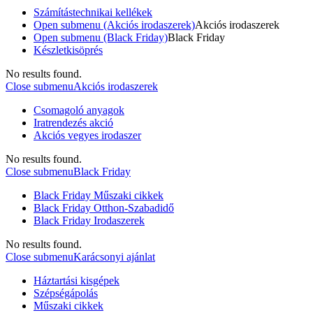
Számítástechnikai kellékek
Open submenu (Akciós irodaszerek)
Akciós irodaszerek
Open submenu (Black Friday)
Black Friday
Készletkisöprés
No results found.
Close submenu
Akciós irodaszerek
Csomagoló anyagok
Iratrendezés akció
Akciós vegyes irodaszer
No results found.
Close submenu
Black Friday
Black Friday Műszaki cikkek
Black Friday Otthon-Szabadidő
Black Friday Irodaszerek
No results found.
Close submenu
Karácsonyi ajánlat
Háztartási kisgépek
Szépségápolás
Műszaki cikkek