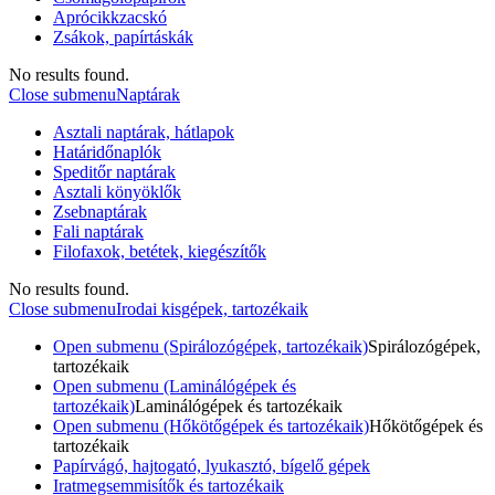
Aprócikkzacskó
Zsákok, papírtáskák
No results found.
Close submenu
Naptárak
Asztali naptárak, hátlapok
Határidőnaplók
Speditőr naptárak
Asztali könyöklők
Zsebnaptárak
Fali naptárak
Filofaxok, betétek, kiegészítők
No results found.
Close submenu
Irodai kisgépek, tartozékaik
Open submenu (Spirálozógépek, tartozékaik)
Spirálozógépek,
tartozékaik
Open submenu (Laminálógépek és
tartozékaik)
Laminálógépek és tartozékaik
Open submenu (Hőkötőgépek és tartozékaik)
Hőkötőgépek és
tartozékaik
Papírvágó, hajtogató, lyukasztó, bígelő gépek
Iratmegsemmisítők és tartozékaik