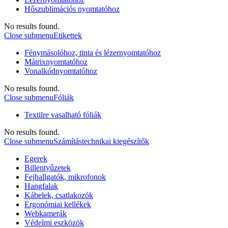
Hőszublimációs nyomtatóhoz
No results found.
Close submenu
Etikettek
Fénymásolóhoz, tinta és lézernyomtatóhoz
Mátrixnyomtatóhoz
Vonalkódnyomtatóhoz
No results found.
Close submenu
Fóliák
Textilre vasalható fóliák
No results found.
Close submenu
Számítástechnikai kiegészítők
Egerek
Billentyűzetek
Fejhallgatók, mikrofonok
Hangfalak
Kábelek, csatlakozók
Ergonómiai kellékek
Webkamerák
Védelmi eszközök