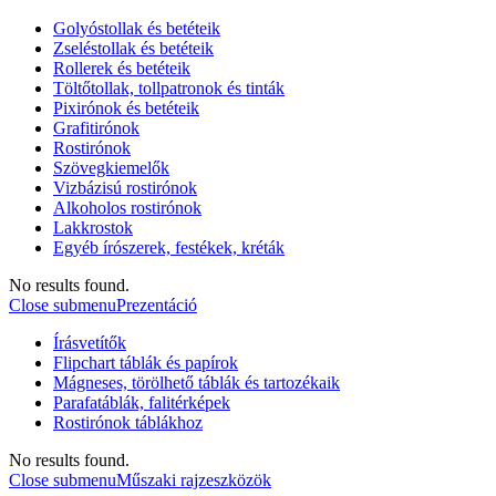
Golyóstollak és betéteik
Zseléstollak és betéteik
Rollerek és betéteik
Töltőtollak, tollpatronok és tinták
Pixirónok és betéteik
Grafitirónok
Rostirónok
Szövegkiemelők
Vizbázisú rostirónok
Alkoholos rostirónok
Lakkrostok
Egyéb írószerek, festékek, kréták
No results found.
Close submenu
Prezentáció
Írásvetítők
Flipchart táblák és papírok
Mágneses, törölhető táblák és tartozékaik
Parafatáblák, falitérképek
Rostirónok táblákhoz
No results found.
Close submenu
Műszaki rajzeszközök