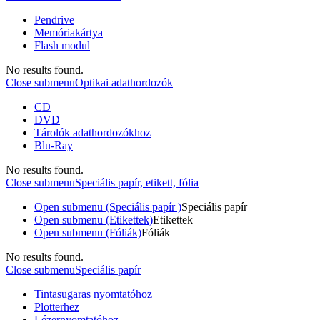
Pendrive
Memóriakártya
Flash modul
No results found.
Close submenu
Optikai adathordozók
CD
DVD
Tárolók adathordozókhoz
Blu-Ray
No results found.
Close submenu
Speciális papír, etikett, fólia
Open submenu (Speciális papír )
Speciális papír
Open submenu (Etikettek)
Etikettek
Open submenu (Fóliák)
Fóliák
No results found.
Close submenu
Speciális papír
Tintasugaras nyomtatóhoz
Plotterhez
Lézernyomtatóhoz