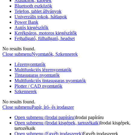
Átalakítók, kábelek
Bluetooth eszközök
Telefon, tablet állványok
Univerzális tokok, hátlapok
Power Bank
Autós kiegészítők
Kerékpáros, motoros kiegészítők
Fejhallgató, fülhallgató, headset
No results found.
Close submenu
Nyomtatók, Szkennerek
Lézernyomtatók
Multifunkciós lézernyomtatók
Tintasugaras nyomtatók
Multifunkciós tintasugaras nyomtatók
Plotter / CAD nyomtatók
Szkennerek
No results found.
Close submenu
Papír, író- és irodaszer
Open submenu (Irodai papíráru)
Irodai papíráru
Open submenu (Irodai kisgépek, tartozékaik)
Irodai kisgépek,
tartozékaik
Open submenu (Egyéb irodaszerek)
Egyéb irodaszerek