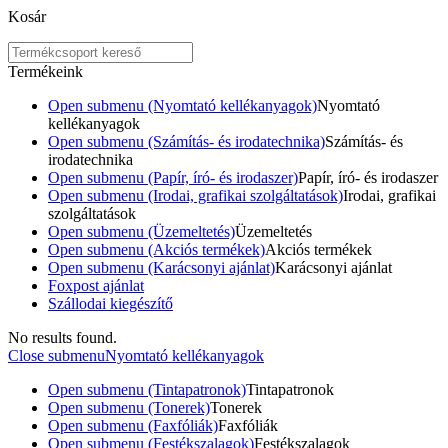
Kosár
Termékeink
Open submenu (Nyomtató kellékanyagok)
Nyomtató
kellékanyagok
Open submenu (Számítás- és irodatechnika)
Számítás- és
irodatechnika
Open submenu (Papír, író- és irodaszer)
Papír, író- és irodaszer
Open submenu (Irodai, grafikai szolgáltatások)
Irodai, grafikai
szolgáltatások
Open submenu (Üzemeltetés)
Üzemeltetés
Open submenu (Akciós termékek)
Akciós termékek
Open submenu (Karácsonyi ajánlat)
Karácsonyi ajánlat
Foxpost ajánlat
Szállodai kiegészítő
No results found.
Close submenu
Nyomtató kellékanyagok
Open submenu (Tintapatronok)
Tintapatronok
Open submenu (Tonerek)
Tonerek
Open submenu (Faxfóliák)
Faxfóliák
Open submenu (Festékszalagok)
Festékszalagok