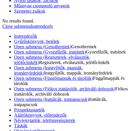
Nylon tasakok, zacskók
Műanyag csomagoló anyagok
Szemetes zsákok
No results found.
Close submenu
Iratrendezés
Iratrendezők
Gyűrűskönyvek, betétek
Open submenu (Genothermek)
Genothermek
Open submenu (Gyorsfűzők, iratsínek)
Gyorsfűzők, iratsínek
Open submenu (Regiszterek, elválasztók,
jelölőcímkék)
Regiszterek, elválasztók, jelölőcímkék
Open submenu (Iratgyűjtők, mappák,
irományfedelek)
Iratgyűjtők, mappák, irományfedelek
Open submenu (Függőmappák és tárolóik)
Függőmappák és
tárolóik
Open submenu (Fiókos irattárolók, archiváló dobozok)
Fiókos
irattárolók, archiváló dobozok
Open submenu (Irattálcák, iratpapucsok)
Irattálcák,
iratpapucsok
Prospektustartók
Aláírókönyvek, előrendezők
Névjegytartók, telefonregiszterek
Táskák
Okmánytartóhengerek