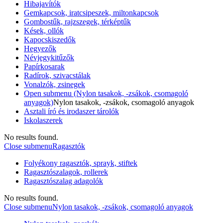
Hibajavítók
Gemkapcsok, iratcsipeszek, miltonkapcsok
Gombostűk, rajzszegek, térképtűk
Kések, ollók
Kapocskiszedők
Hegyezők
Névjegykitűzők
Papírkosarak
Radírok, szivacstálak
Vonalzók, zsinegek
Open submenu (Nylon tasakok, -zsákok, csomagoló
anyagok)
Nylon tasakok, -zsákok, csomagoló anyagok
Asztali író és irodaszer tárolók
Iskolaszerek
No results found.
Close submenu
Ragasztók
Folyékony ragasztók, sprayk, stiftek
Ragasztószalagok, rollerek
Ragasztószalag adagolók
No results found.
Close submenu
Nylon tasakok, -zsákok, csomagoló anyagok