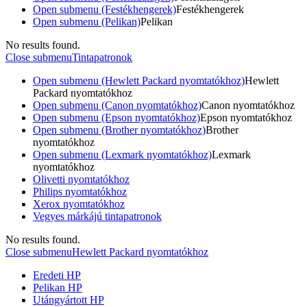
Open submenu (Festékhengerek)
Festékhengerek
Open submenu (Pelikan)
Pelikan
No results found.
Close submenu
Tintapatronok
Open submenu (Hewlett Packard nyomtatókhoz)
Hewlett
Packard nyomtatókhoz
Open submenu (Canon nyomtatókhoz)
Canon nyomtatókhoz
Open submenu (Epson nyomtatókhoz)
Epson nyomtatókhoz
Open submenu (Brother nyomtatókhoz)
Brother
nyomtatókhoz
Open submenu (Lexmark nyomtatókhoz)
Lexmark
nyomtatókhoz
Olivetti nyomtatókhoz
Philips nyomtatókhoz
Xerox nyomtatókhoz
Vegyes márkájú tintapatronok
No results found.
Close submenu
Hewlett Packard nyomtatókhoz
Eredeti HP
Pelikan HP
Utángyártott HP