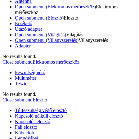
Antenna
Open submenu (Elektromos mérőeszköz)
Elektromos
mérőeszköz
Open submenu (Elosztó)
Elosztó
Érzékelő
Utazó adapter
Open submenu (Világítás)
Világítás
Open submenu (Villanyszerelés)
Villanyszerelés
Adapter
No results found.
Close submenu
Elektromos mérőeszköz
Feszültségmérő
Multiméter
Teszter
No results found.
Close submenu
Elosztó
Túlfeszültség védő elosztó
Kapcsoló nélküli elosztó
Kapcsolós elosztó
Fali elosztó
Kábeldob
Lengőkábel