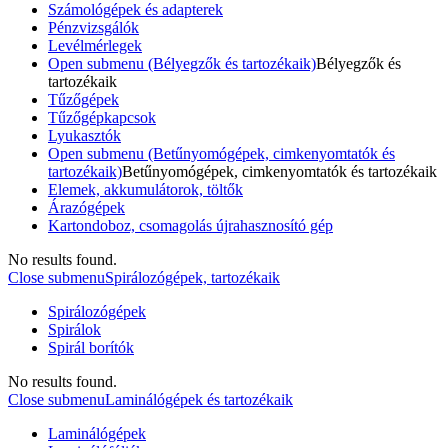
Számológépek és adapterek
Pénzvizsgálók
Levélmérlegek
Open submenu (Bélyegzők és tartozékaik)
Bélyegzők és
tartozékaik
Tűzőgépek
Tűzőgépkapcsok
Lyukasztók
Open submenu (Betűnyomógépek, cimkenyomtatók és
tartozékaik)
Betűnyomógépek, cimkenyomtatók és tartozékaik
Elemek, akkumulátorok, töltők
Árazógépek
Kartondoboz, csomagolás újrahasznosító gép
No results found.
Close submenu
Spirálozógépek, tartozékaik
Spirálozógépek
Spirálok
Spirál borítók
No results found.
Close submenu
Laminálógépek és tartozékaik
Laminálógépek