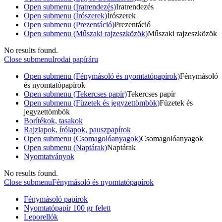
Open submenu (Iratrendezés)
Iratrendezés
Open submenu (Írószerek)
Írószerek
Open submenu (Prezentáció)
Prezentáció
Open submenu (Műszaki rajzeszközök)
Műszaki rajzeszközök
No results found.
Close submenu
Irodai papíráru
Open submenu (Fénymásoló és nyomtatópapírok)
Fénymásoló
és nyomtatópapírok
Open submenu (Tekercses papír)
Tekercses papír
Open submenu (Füzetek és jegyzettömbök)
Füzetek és
jegyzettömbök
Borítékok, tasakok
Rajzlapok, írólapok, pauszpapírok
Open submenu (Csomagolóanyagok)
Csomagolóanyagok
Open submenu (Naptárak)
Naptárak
Nyomtatványok
No results found.
Close submenu
Fénymásoló és nyomtatópapírok
Fénymásoló papírok
Nyomtatópapír 100 gr felett
Leporellók