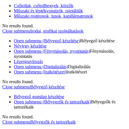
Csőtollak, csőtollhegyek, körzők
Műszaki és léptékvonalzók, rajztáblák
Műszaki rostironok, tusok, kapillárpatronok
No results found.
Close submenu
Irodai, grafikai szolgáltatások
Open submenu (Bélyegző készítése)
Bélyegző készítése
Névjegy készítése
Open submenu (Fénymásolás, nyomtatás)
Fénymásolás,
nyomtatás
Lézergravírozás
Open submenu (Digitalizálás)
Digitalizálás
Open submenu (Iratkötészet)
Iratkötészet
No results found.
Close submenu
Bélyegző készítése
Bélyegző gumilap készítése
Open submenu (Bélyegzők és tartozékaik)
Bélyegzők és
tartozékaik
No results found.
Close submenu
Bélyegzők és tartozékaik