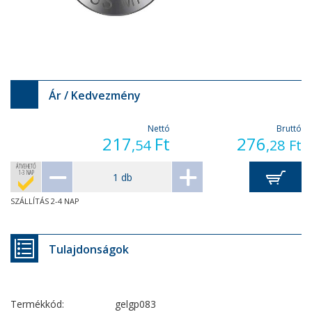
Ár / Kedvezmény
Nettó
Bruttó
217
Ft
276
,54
,28
Ft
ÁTVEHETŐ
1-3 NAP
SZÁLLÍTÁS 2-4 NAP
Tulajdonságok
Termékkód:
gelgp083