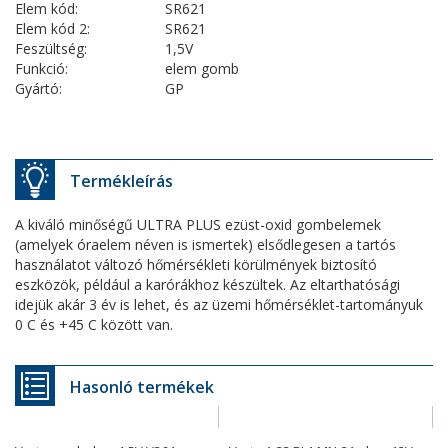
Elem kód:
SR621
Elem kód 2:
SR621
Feszültség:
1,5V
Funkció:
elem gomb
Gyártó:
GP
Termékleírás
A kiváló minőségű ULTRA PLUS ezüst-oxid gombelemek
(amelyek óraelem néven is ismertek) elsődlegesen a tartós
használatot változó hőmérsékleti körülmények biztosító
eszközök, például a karórákhoz készültek. Az eltarthatósági
idejük akár 3 év is lehet, és az üzemi hőmérséklet-tartományuk
0 C és +45 C között van.
Hasonló termékek