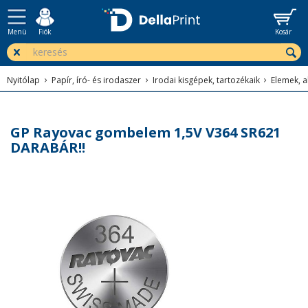
Menü
Fiók
Kosár
Nyitólap
Papír, író- és irodaszer
Irodai kisgépek, tartozékaik
Elemek, a
GP Rayovac gombelem 1,5V V364 SR621
DARABÁR!!