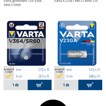
Varta gombelem 1,5V V364
Varta A 23 BL1 MN-21 elem 12V
SR621/SR60
210
Ft
510
Ft
Nettó:
Nettó:
ÁTVEHETŐ
,75
ÁTVEHETŐ
,25
1-3 NAP
1-3 NAP
267
Ft
648
Ft
Bruttó:
Bruttó:
,65
,02