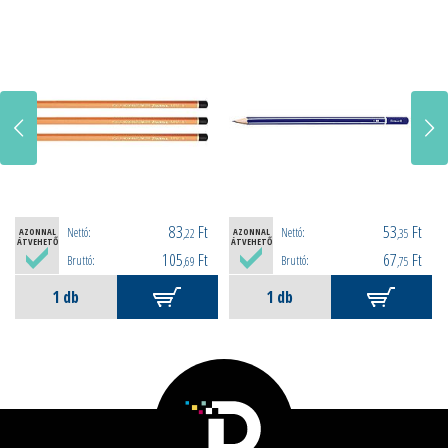
83
Ft
53
Ft
Nettó:
Nettó:
AZONNAL
,22
AZONNAL
,35
ÁTVEHETŐ
ÁTVEHETŐ
105
Ft
67
Ft
Bruttó:
Bruttó:
,69
,75