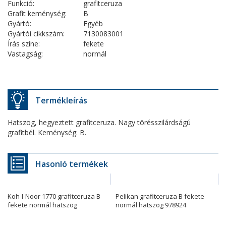
Funkció:
grafitceruza
Grafit keménység:
B
Gyártó:
Egyéb
Gyártói cikkszám:
7130083001
Írás színe:
fekete
Vastagság:
normál
Termékleírás
Hatszög, hegyeztett grafitceruza. Nagy törésszilárdságú
grafitbél. Keménység: B.
Hasonló termékek
Koh-I-Noor 1770 grafitceruza B
Pelikan grafitceruza B fekete
fekete normál hatszög
normál hatszög 978924