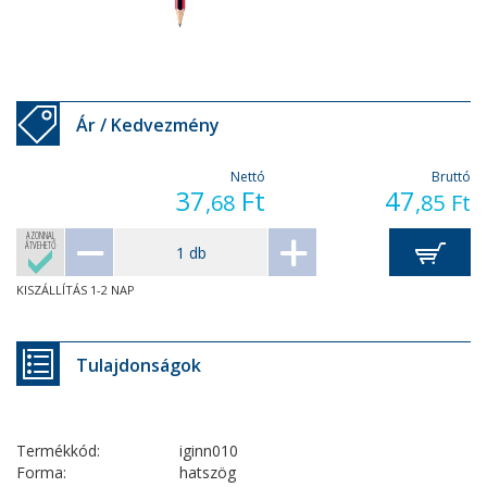
Ár / Kedvezmény
Nettó
Bruttó
37
Ft
47
,68
,85
Ft
AZONNAL
ÁTVEHETŐ
KISZÁLLÍTÁS 1-2 NAP
Tulajdonságok
Termékkód:
iginn010
Forma:
hatszög