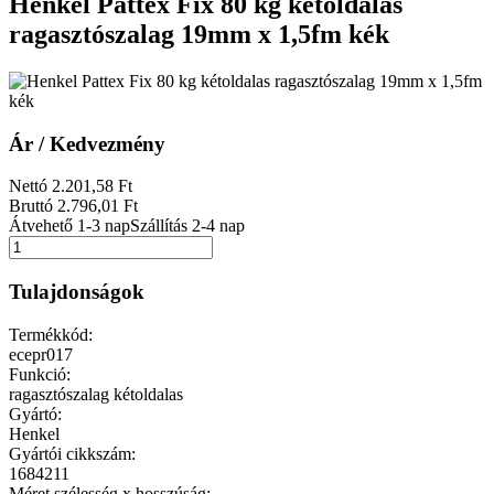
Henkel Pattex Fix 80 kg kétoldalas
ragasztószalag 19mm x 1,5fm kék
Ár / Kedvezmény
Nettó
2.201
,58
Ft
Bruttó
2.796
,01
Ft
Átvehető 1-3 nap
Szállítás 2-4 nap
Tulajdonságok
Termékkód:
ecepr017
Funkció:
ragasztószalag kétoldalas
Gyártó:
Henkel
Gyártói cikkszám:
1684211
Méret szélesség x hosszúság: