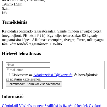
19mmx1,5fm
Szín:
kék
Termékleírás
Kétoldalas öntapadó ragasztószalag. Szinte minden anyagot rögzít
(még nejlont, PE-t és PP-t is). Egy teljes tekercs akár 80 kg súly
megtartására képes. Alkalmas: csempére, üvegre, fémre, műanyagra,
fára, kőre történő ragasztáshoz. UV-álló.
Hírlevél feliratkozás
Elolvastam az
Adatkezelési Tájékoztatót
, és hozzájárulok
az adataim kezeléséhez.
Feliratkozom
Bármikor visszavonható
Információ
Cégünkről
Vásárlás menete
Szállítási és fizetési feltételek
Gyakori