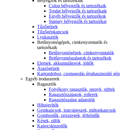
Bélyegzők és tartozékaik
Colop bélyegzők és tartozékaik
Trodat bélyegzők és tartozékaik
Egyéb bélyegzők és tartozékok
Stampy bélyegzők és tartozékai
Tűzőgépek
Tűzőgépkapcsok
Lyukasztók
Betűnyomógépek, cimkenyomtatók és
tartozékaik
Betűnyomógépek, cimkenyomtatók
Betűnyomószalagok és tartozékok
Elemek, akkumulátorok, töltők
Árazógépek
Kartondoboz, csomagolás újrahasznosító gép
Egyéb irodaszerek
Ragasztók
Folyékony ragasztók, sprayk, stiftek
Ragasztószalagok, rollerek
Ragasztószalag adagolók
Hibajavítók
Gemkapcsok, iratcsipeszek, miltonkapcsok
Gombostűk, rajzszegek, térképtűk
Kések, ollók
Kapocskiszedők