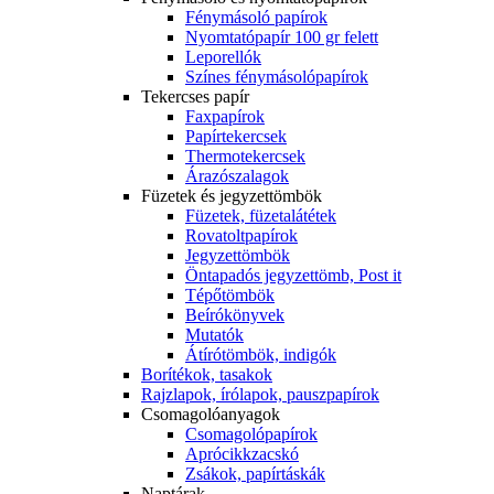
Fénymásoló papírok
Nyomtatópapír 100 gr felett
Leporellók
Színes fénymásolópapírok
Tekercses papír
Faxpapírok
Papírtekercsek
Thermotekercsek
Árazószalagok
Füzetek és jegyzettömbök
Füzetek, füzetalátétek
Rovatoltpapírok
Jegyzettömbök
Öntapadós jegyzettömb, Post it
Tépőtömbök
Beírókönyvek
Mutatók
Átírótömbök, indigók
Borítékok, tasakok
Rajzlapok, írólapok, pauszpapírok
Csomagolóanyagok
Csomagolópapírok
Aprócikkzacskó
Zsákok, papírtáskák
Naptárak