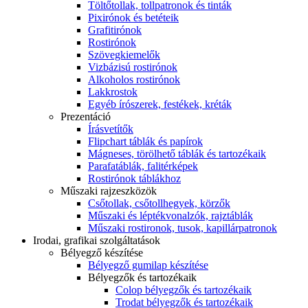
Töltőtollak, tollpatronok és tinták
Pixirónok és betéteik
Grafitirónok
Rostirónok
Szövegkiemelők
Vizbázisú rostirónok
Alkoholos rostirónok
Lakkrostok
Egyéb írószerek, festékek, kréták
Prezentáció
Írásvetítők
Flipchart táblák és papírok
Mágneses, törölhető táblák és tartozékaik
Parafatáblák, falitérképek
Rostirónok táblákhoz
Műszaki rajzeszközök
Csőtollak, csőtollhegyek, körzők
Műszaki és léptékvonalzók, rajztáblák
Műszaki rostironok, tusok, kapillárpatronok
Irodai, grafikai szolgáltatások
Bélyegző készítése
Bélyegző gumilap készítése
Bélyegzők és tartozékaik
Colop bélyegzők és tartozékaik
Trodat bélyegzők és tartozékaik