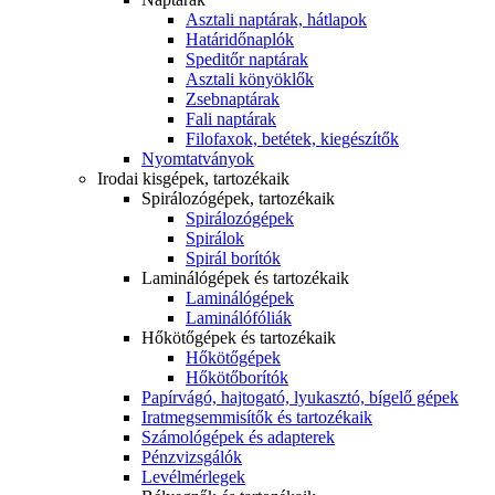
Asztali naptárak, hátlapok
Határidőnaplók
Speditőr naptárak
Asztali könyöklők
Zsebnaptárak
Fali naptárak
Filofaxok, betétek, kiegészítők
Nyomtatványok
Irodai kisgépek, tartozékaik
Spirálozógépek, tartozékaik
Spirálozógépek
Spirálok
Spirál borítók
Laminálógépek és tartozékaik
Laminálógépek
Laminálófóliák
Hőkötőgépek és tartozékaik
Hőkötőgépek
Hőkötőborítók
Papírvágó, hajtogató, lyukasztó, bígelő gépek
Iratmegsemmisítők és tartozékaik
Számológépek és adapterek
Pénzvizsgálók
Levélmérlegek