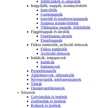
Jelölőcímkék és adagolóik
Iratgyűjtők, mappák, irományfedelek
Iratgyűjtők
Gumismappák
Iratvédő és konferenciamappák
Szalagos irományfedelek
Villámzáras mappák, felírótáblák
Függőmappák és tárolóik
Függőmappa tárolók
Függőmappák
Fiókos irattárolók, archiváló dobozok
Fiókos irattárolók
Archiváló dobozok
Irattálcák, iratpapucsok
Irattálcák
Iratpapucsok
Prospektustartók
Aláírókönyvek, előrendezők
Névjegytartók, telefonregiszterek
Táskák
Okmánytartóhengerek
Írószerek
Golyóstollak és betéteik
Zseléstollak és betéteik
Rollerek és betéteik