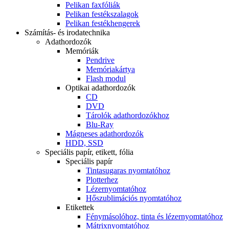
Pelikan faxfóliák
Pelikan festékszalagok
Pelikan festékhengerek
Számítás- és irodatechnika
Adathordozók
Memóriák
Pendrive
Memóriakártya
Flash modul
Optikai adathordozók
CD
DVD
Tárolók adathordozókhoz
Blu-Ray
Mágneses adathordozók
HDD, SSD
Speciális papír, etikett, fólia
Speciális papír
Tintasugaras nyomtatóhoz
Plotterhez
Lézernyomtatóhoz
Hőszublimációs nyomtatóhoz
Etikettek
Fénymásolóhoz, tinta és lézernyomtatóhoz
Mátrixnyomtatóhoz