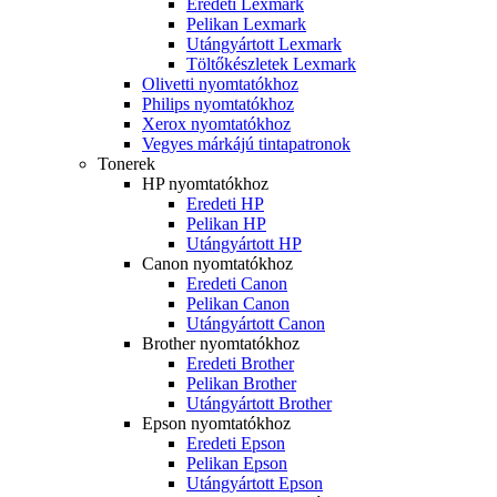
Eredeti Lexmark
Pelikan Lexmark
Utángyártott Lexmark
Töltőkészletek Lexmark
Olivetti nyomtatókhoz
Philips nyomtatókhoz
Xerox nyomtatókhoz
Vegyes márkájú tintapatronok
Tonerek
HP nyomtatókhoz
Eredeti HP
Pelikan HP
Utángyártott HP
Canon nyomtatókhoz
Eredeti Canon
Pelikan Canon
Utángyártott Canon
Brother nyomtatókhoz
Eredeti Brother
Pelikan Brother
Utángyártott Brother
Epson nyomtatókhoz
Eredeti Epson
Pelikan Epson
Utángyártott Epson