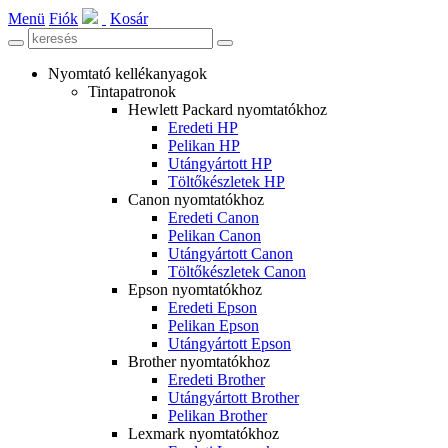
Menü
Fiók
Kosár
Nyomtató kellékanyagok
Tintapatronok
Hewlett Packard nyomtatókhoz
Eredeti HP
Pelikan HP
Utángyártott HP
Töltőkészletek HP
Canon nyomtatókhoz
Eredeti Canon
Pelikan Canon
Utángyártott Canon
Töltőkészletek Canon
Epson nyomtatókhoz
Eredeti Epson
Pelikan Epson
Utángyártott Epson
Brother nyomtatókhoz
Eredeti Brother
Utángyártott Brother
Pelikan Brother
Lexmark nyomtatókhoz