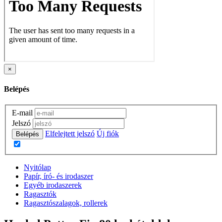
×
Belépés
E-mail
Jelszó
Elfelejtett jelszó
Új fiók
Belépés
Nyitólap
Papír, író- és irodaszer
Egyéb irodaszerek
Ragasztók
Ragasztószalagok, rollerek