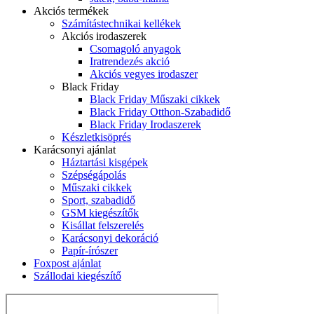
Akciós termékek
Számítástechnikai kellékek
Akciós irodaszerek
Csomagoló anyagok
Iratrendezés akció
Akciós vegyes irodaszer
Black Friday
Black Friday Műszaki cikkek
Black Friday Otthon-Szabadidő
Black Friday Irodaszerek
Készletkisöprés
Karácsonyi ajánlat
Háztartási kisgépek
Szépségápolás
Műszaki cikkek
Sport, szabadidő
GSM kiegészítők
Kisállat felszerelés
Karácsonyi dekoráció
Papír-írószer
Foxpost ajánlat
Szállodai kiegészítő