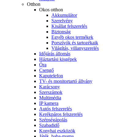
Otthon
Okos otthon
Akkumulátor
Szerelvény
Kisállat felszerelés
Biztonság
Egyéb okos termékek
Porszívók és tartozékaik
Világítás, villanyszerelés
Időjárás állomás
Háztartási kisgépek
Óra
Csengő
Kaputelefon
TV- és monitortartó állvány
Karácsony
Szerszámok
Multimédia
IP kamera
Autós felszerelés
Kerékpáros felszerelés
Szépségápolás
Szabadidő
Konyhai eszközök
Játék, baba-mama