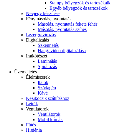
Stampy bélyegzők és tartozékaik
Egyéb bélyegzők és tartozékok
Névjegy készítése
Fénymásolás, nyomtatás
Másolás, nyomtatás fekete fehér
Másolás, nyomtatás színes
Lézergravírozás
Digitalizálás
Szkennelés
Hang, video digitalizálása
Iratkötészet
Laminálás
Spirálozás
Üzemeltetés
Élelmiszerek
Italok
Szódagép
Kávé
Kézikocsik szállításhoz
Létrák
Ventilátorok
Ventilátorok
Mobil klímák
Fűtés
Higiénia