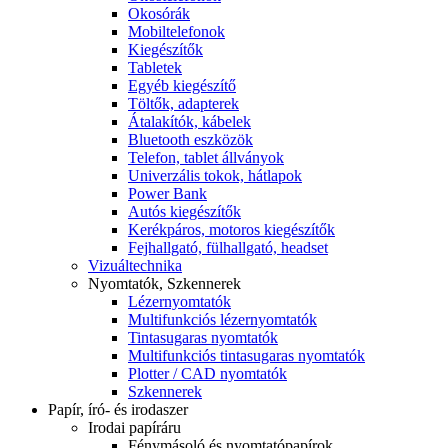
Okosórák
Mobiltelefonok
Kiegészítők
Tabletek
Egyéb kiegészítő
Töltők, adapterek
Átalakítók, kábelek
Bluetooth eszközök
Telefon, tablet állványok
Univerzális tokok, hátlapok
Power Bank
Autós kiegészítők
Kerékpáros, motoros kiegészítők
Fejhallgató, fülhallgató, headset
Vizuáltechnika
Nyomtatók, Szkennerek
Lézernyomtatók
Multifunkciós lézernyomtatók
Tintasugaras nyomtatók
Multifunkciós tintasugaras nyomtatók
Plotter / CAD nyomtatók
Szkennerek
Papír, író- és irodaszer
Irodai papíráru
Fénymásoló és nyomtatópapírok