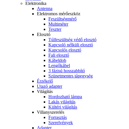
Elektronika
Antenna
Elektromos mérőeszköz
Feszültségmérő
Multiméter
Teszter
Elosztó
Túlfeszültség védő elosztó
Kapcsoló nélküli elosztó
Kapcsolós elosztó
Fali elosztó
Kábeldob
Lengőkábel
3 fázisú hosszabbító
Szünetmentes tápegység
Érzékelő
Utazó adapter
Világítás
Hordozható lámpa
Lakás világítás
Kültéri világítás
Villanyszerelés
Forrasztás
Szerelvények
Adapter