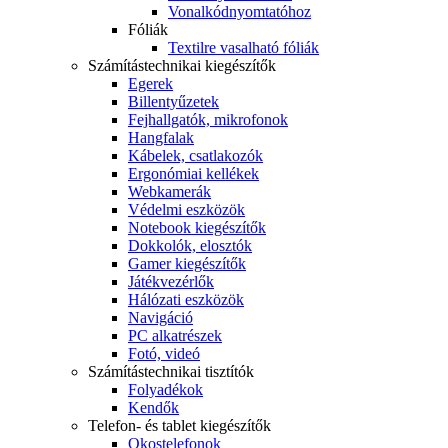
Vonalkódnyomtatóhoz
Fóliák
Textilre vasalható fóliák
Számítástechnikai kiegészítők
Egerek
Billentyűzetek
Fejhallgatók, mikrofonok
Hangfalak
Kábelek, csatlakozók
Ergonómiai kellékek
Webkamerák
Védelmi eszközök
Notebook kiegészítők
Dokkolók, elosztók
Gamer kiegészítők
Játékvezérlők
Hálózati eszközök
Navigáció
PC alkatrészek
Fotó, videó
Számítástechnikai tisztítók
Folyadékok
Kendők
Telefon- és tablet kiegészítők
Okostelefonok