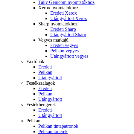
Tally Genicom nyomtatókhoz
Xerox nyomtatókhoz
Eredeti Xerox
Utángyártott Xerox
Sharp nyomtatókhoz
Eredeti Sharp
Utángyártott Sharp
Vegyes márkájú
Eredeti vegyes
Pelikan vegyes
Utángyártott vegyes
Faxfóliák
Eredeti
Pelikan
Utángyártott
Festékszalagok
Eredeti
Pelikan
Utángyártott
Festékhengerek
Eredeti
Utángyártott
Pelikan
Pelikan tintapatronok
Pelikan tonerek