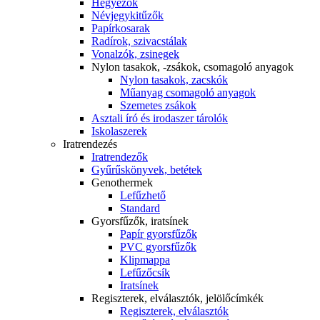
Hegyezők
Névjegykitűzők
Papírkosarak
Radírok, szivacstálak
Vonalzók, zsinegek
Nylon tasakok, -zsákok, csomagoló anyagok
Nylon tasakok, zacskók
Műanyag csomagoló anyagok
Szemetes zsákok
Asztali író és irodaszer tárolók
Iskolaszerek
Iratrendezés
Iratrendezők
Gyűrűskönyvek, betétek
Genothermek
Lefűzhető
Standard
Gyorsfűzők, iratsínek
Papír gyorsfűzők
PVC gyorsfűzők
Klipmappa
Lefűzőcsík
Iratsínek
Regiszterek, elválasztók, jelölőcímkék
Regiszterek, elválasztók