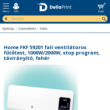
Menü
Fiók
Kosár
Nyitólap
Üzemeltetés
Fűtés
Home FKF 59201 fali ventilátoros
fűtőtest, 1000W/2000W, stop program,
távirányító, fehér