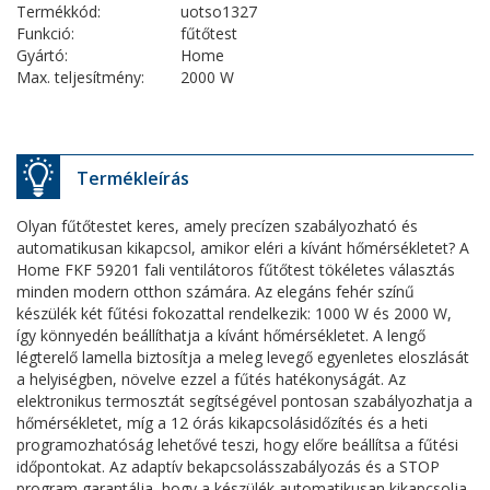
Termékkód:
uotso1327
Funkció:
fűtőtest
Gyártó:
Home
Max. teljesítmény:
2000 W
Termékleírás
Olyan fűtőtestet keres, amely precízen szabályozható és
automatikusan kikapcsol, amikor eléri a kívánt hőmérsékletet? A
Home FKF 59201 fali ventilátoros fűtőtest tökéletes választás
minden modern otthon számára. Az elegáns fehér színű
készülék két fűtési fokozattal rendelkezik: 1000 W és 2000 W,
így könnyedén beállíthatja a kívánt hőmérsékletet. A lengő
légterelő lamella biztosítja a meleg levegő egyenletes eloszlását
a helyiségben, növelve ezzel a fűtés hatékonyságát. Az
elektronikus termosztát segítségével pontosan szabályozhatja a
hőmérsékletet, míg a 12 órás kikapcsolásidőzítés és a heti
programozhatóság lehetővé teszi, hogy előre beállítsa a fűtési
időpontokat. Az adaptív bekapcsolásszabályozás és a STOP
program garantálja, hogy a készülék automatikusan kikapcsolja