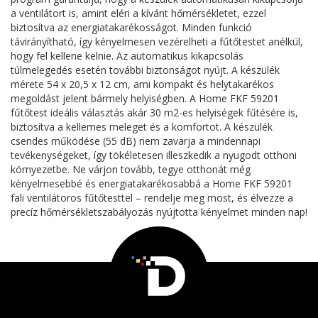
a ventilátort is, amint eléri a kívánt hőmérsékletet, ezzel
biztosítva az energiatakarékosságot. Minden funkció
távirányítható, így kényelmesen vezérelheti a fűtőtestet anélkül,
hogy fel kellene kelnie. Az automatikus kikapcsolás
túlmelegedés esetén további biztonságot nyújt. A készülék
mérete 54 x 20,5 x 12 cm, ami kompakt és helytakarékos
megoldást jelent bármely helyiségben. A Home FKF 59201
fűtőtest ideális választás akár 30 m2-es helyiségek fűtésére is,
biztosítva a kellemes meleget és a komfortot. A készülék
csendes működése (55 dB) nem zavarja a mindennapi
tevékenységeket, így tökéletesen illeszkedik a nyugodt otthoni
környezetbe. Ne várjon tovább, tegye otthonát még
kényelmesebbé és energiatakarékosabbá a Home FKF 59201
fali ventilátoros fűtőtesttel – rendelje meg most, és élvezze a
precíz hőmérsékletszabályozás nyújtotta kényelmet minden nap!