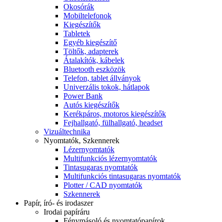
Okosórák
Mobiltelefonok
Kiegészítők
Tabletek
Egyéb kiegészítő
Töltők, adapterek
Átalakítók, kábelek
Bluetooth eszközök
Telefon, tablet állványok
Univerzális tokok, hátlapok
Power Bank
Autós kiegészítők
Kerékpáros, motoros kiegészítők
Fejhallgató, fülhallgató, headset
Vizuáltechnika
Nyomtatók, Szkennerek
Lézernyomtatók
Multifunkciós lézernyomtatók
Tintasugaras nyomtatók
Multifunkciós tintasugaras nyomtatók
Plotter / CAD nyomtatók
Szkennerek
Papír, író- és irodaszer
Irodai papíráru
Fénymásoló és nyomtatópapírok