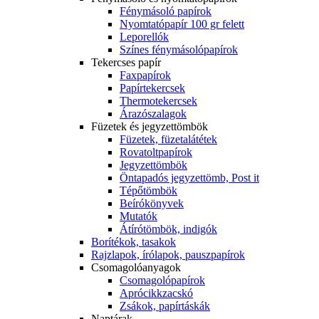
Fénymásoló papírok
Nyomtatópapír 100 gr felett
Leporellók
Színes fénymásolópapírok
Tekercses papír
Faxpapírok
Papírtekercsek
Thermotekercsek
Árazószalagok
Füzetek és jegyzettömbök
Füzetek, füzetalátétek
Rovatoltpapírok
Jegyzettömbök
Öntapadós jegyzettömb, Post it
Tépőtömbök
Beírókönyvek
Mutatók
Átírótömbök, indigók
Borítékok, tasakok
Rajzlapok, írólapok, pauszpapírok
Csomagolóanyagok
Csomagolópapírok
Aprócikkzacskó
Zsákok, papírtáskák
Naptárak