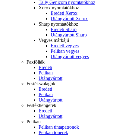
Tally Genicom nyomtatókhoz
Xerox nyomtatókhoz
Eredeti Xerox
Utángyártott Xerox
Sharp nyomtatókhoz
Eredeti Sharp
Utángyártott Sharp
Vegyes márkájú
Eredeti vegyes
Pelikan vegyes
Utángyártott vegyes
Faxfóliák
Eredeti
Pelikan
Utángyártott
Festékszalagok
Eredeti
Pelikan
Utángyártott
Festékhengerek
Eredeti
Utángyártott
Pelikan
Pelikan tintapatronok
Pelikan tonerek