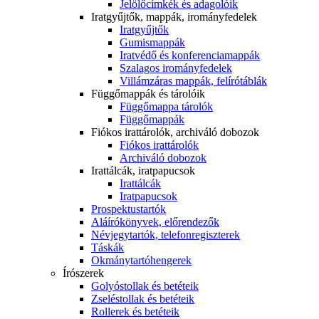
Jelölőcímkék és adagolóik
Iratgyűjtők, mappák, irományfedelek
Iratgyűjtők
Gumismappák
Iratvédő és konferenciamappák
Szalagos irományfedelek
Villámzáras mappák, felírótáblák
Függőmappák és tárolóik
Függőmappa tárolók
Függőmappák
Fiókos irattárolók, archiváló dobozok
Fiókos irattárolók
Archiváló dobozok
Irattálcák, iratpapucsok
Irattálcák
Iratpapucsok
Prospektustartók
Aláírókönyvek, előrendezők
Névjegytartók, telefonregiszterek
Táskák
Okmánytartóhengerek
Írószerek
Golyóstollak és betéteik
Zseléstollak és betéteik
Rollerek és betéteik