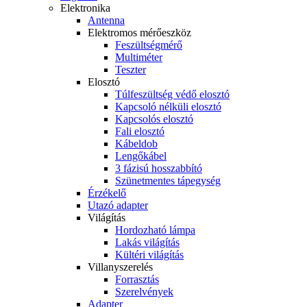
Elektronika
Antenna
Elektromos mérőeszköz
Feszültségmérő
Multiméter
Teszter
Elosztó
Túlfeszültség védő elosztó
Kapcsoló nélküli elosztó
Kapcsolós elosztó
Fali elosztó
Kábeldob
Lengőkábel
3 fázisú hosszabbító
Szünetmentes tápegység
Érzékelő
Utazó adapter
Világítás
Hordozható lámpa
Lakás világítás
Kültéri világítás
Villanyszerelés
Forrasztás
Szerelvények
Adapter