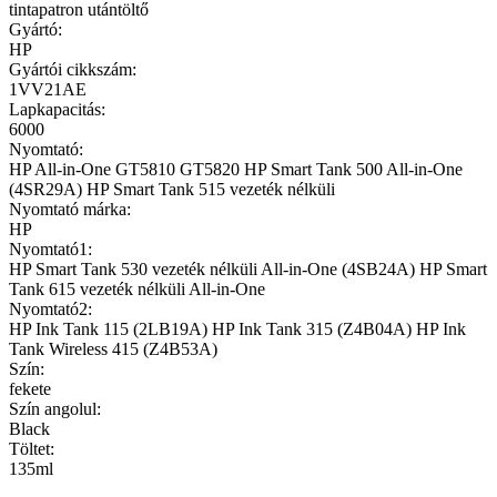
tintapatron utántöltő
Gyártó:
HP
Gyártói cikkszám:
1VV21AE
Lapkapacitás:
6000
Nyomtató:
HP All-in-One GT5810 GT5820 HP Smart Tank 500 All-in-One
(4SR29A) HP Smart Tank 515 vezeték nélküli
Nyomtató márka:
HP
Nyomtató1:
HP Smart Tank 530 vezeték nélküli All-in-One (4SB24A) HP Smart
Tank 615 vezeték nélküli All-in-One
Nyomtató2:
HP Ink Tank 115 (2LB19A) HP Ink Tank 315 (Z4B04A) HP Ink
Tank Wireless 415 (Z4B53A)
Szín:
fekete
Szín angolul:
Black
Töltet:
135ml