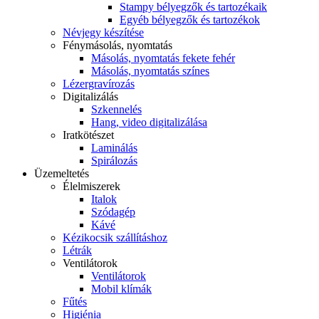
Stampy bélyegzők és tartozékaik
Egyéb bélyegzők és tartozékok
Névjegy készítése
Fénymásolás, nyomtatás
Másolás, nyomtatás fekete fehér
Másolás, nyomtatás színes
Lézergravírozás
Digitalizálás
Szkennelés
Hang, video digitalizálása
Iratkötészet
Laminálás
Spirálozás
Üzemeltetés
Élelmiszerek
Italok
Szódagép
Kávé
Kézikocsik szállításhoz
Létrák
Ventilátorok
Ventilátorok
Mobil klímák
Fűtés
Higiénia