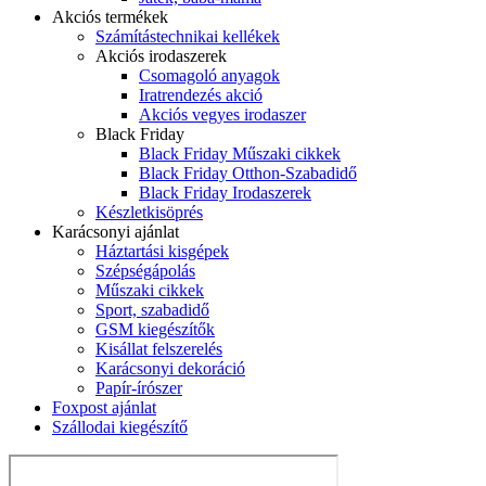
Akciós termékek
Számítástechnikai kellékek
Akciós irodaszerek
Csomagoló anyagok
Iratrendezés akció
Akciós vegyes irodaszer
Black Friday
Black Friday Műszaki cikkek
Black Friday Otthon-Szabadidő
Black Friday Irodaszerek
Készletkisöprés
Karácsonyi ajánlat
Háztartási kisgépek
Szépségápolás
Műszaki cikkek
Sport, szabadidő
GSM kiegészítők
Kisállat felszerelés
Karácsonyi dekoráció
Papír-írószer
Foxpost ajánlat
Szállodai kiegészítő