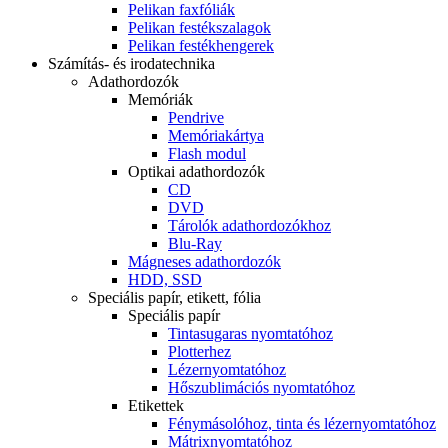
Pelikan faxfóliák
Pelikan festékszalagok
Pelikan festékhengerek
Számítás- és irodatechnika
Adathordozók
Memóriák
Pendrive
Memóriakártya
Flash modul
Optikai adathordozók
CD
DVD
Tárolók adathordozókhoz
Blu-Ray
Mágneses adathordozók
HDD, SSD
Speciális papír, etikett, fólia
Speciális papír
Tintasugaras nyomtatóhoz
Plotterhez
Lézernyomtatóhoz
Hőszublimációs nyomtatóhoz
Etikettek
Fénymásolóhoz, tinta és lézernyomtatóhoz
Mátrixnyomtatóhoz