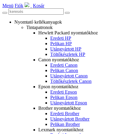
Menü
Fiók
Kosár
Nyomtató kellékanyagok
Tintapatronok
Hewlett Packard nyomtatókhoz
Eredeti HP
Pelikan HP
Utángyártott HP
Töltőkészletek HP
Canon nyomtatókhoz
Eredeti Canon
Pelikan Canon
Utángyártott Canon
Töltőkészletek Canon
Epson nyomtatókhoz
Eredeti Epson
Pelikan Epson
Utángyártott Epson
Brother nyomtatókhoz
Eredeti Brother
Utángyártott Brother
Pelikan Brother
Lexmark nyomtatókhoz