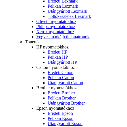
Eredeti Lexmark
Pelikan Lexmark
Utángyártott Lexmark
Töltőkészletek Lexmark
Olivetti nyomtatókhoz
Philips nyomtatókhoz
Xerox nyomtatókhoz
Vegyes márkájú tintapatronok
Tonerek
HP nyomtatókhoz
Eredeti HP
Pelikan HP
Utángyártott HP
Canon nyomtatókhoz
Eredeti Canon
Pelikan Canon
Utángyártott Canon
Brother nyomtatókhoz
Eredeti Brother
Pelikan Brother
Utángyártott Brother
Epson nyomtatókhoz
Eredeti Epson
Pelikan Epson
Utángyártott Epson