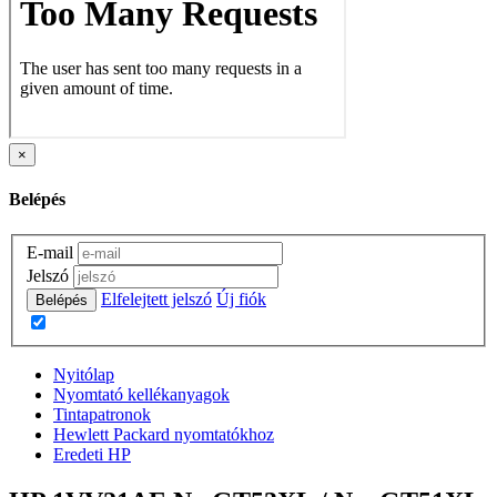
×
Belépés
E-mail
Jelszó
Elfelejtett jelszó
Új fiók
Belépés
Nyitólap
Nyomtató kellékanyagok
Tintapatronok
Hewlett Packard nyomtatókhoz
Eredeti HP