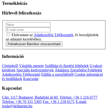
Termékleírás
Hírlevél feliratkozás
Elolvastam az
Adatkezelési Tájékoztatót
, és hozzájárulok
az adataim kezeléséhez.
Feliratkozom
Bármikor visszavonható
Információ
Cégünkről
Vásárlás menete
Szállítási és fizetési feltételek
Gyakori
kérdések
Speciális kedvezmények
Általános Szerződési Feltételek
Adatkezelési Tájékoztató
Elállás a szerződéstől
Cookie információ
és beállítások
Kapcsolat
Kapcsolat
Cím: 1117 Budapest, Budafoki út 60.
Telefon: +36 1 216 6777
Telefon: +36 70 331 5305
Fax: +36 1 218 6171
E-mail:
iroda@dellaprint.hu