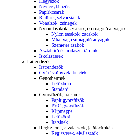
Hegyezők
Névjegykitűzők
Papírkosarak
Radírok, szivacstálak
Vonalzók, zsinegek
Nylon tasakok, -zsákok, csomagoló anyagok
Nylon tasakok, zacskók
Műanyag csomagoló anyagok
Szemetes zsákok
Asztali író és irodaszer tárolók
Iskolaszerek
Iratrendezés
Iratrendezők
Gyűrűskönyvek, betétek
Genothermek
Lefűzhető
Standard
Gyorsfűzők, iratsínek
Papír gyorsfűzők
PVC gyorsfűzők
Klipmappa
Lefűzőcsík
Iratsínek
Regiszterek, elválasztók, jelölőcímkék
Regiszterek, elválasztók