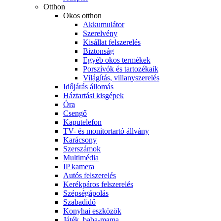
Otthon
Okos otthon
Akkumulátor
Szerelvény
Kisállat felszerelés
Biztonság
Egyéb okos termékek
Porszívók és tartozékaik
Világítás, villanyszerelés
Időjárás állomás
Háztartási kisgépek
Óra
Csengő
Kaputelefon
TV- és monitortartó állvány
Karácsony
Szerszámok
Multimédia
IP kamera
Autós felszerelés
Kerékpáros felszerelés
Szépségápolás
Szabadidő
Konyhai eszközök
Játék, baba-mama