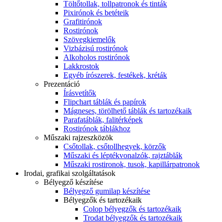
Töltőtollak, tollpatronok és tinták
Pixirónok és betéteik
Grafitirónok
Rostirónok
Szövegkiemelők
Vizbázisú rostirónok
Alkoholos rostirónok
Lakkrostok
Egyéb írószerek, festékek, kréták
Prezentáció
Írásvetítők
Flipchart táblák és papírok
Mágneses, törölhető táblák és tartozékaik
Parafatáblák, falitérképek
Rostirónok táblákhoz
Műszaki rajzeszközök
Csőtollak, csőtollhegyek, körzők
Műszaki és léptékvonalzók, rajztáblák
Műszaki rostironok, tusok, kapillárpatronok
Irodai, grafikai szolgáltatások
Bélyegző készítése
Bélyegző gumilap készítése
Bélyegzők és tartozékaik
Colop bélyegzők és tartozékaik
Trodat bélyegzők és tartozékaik