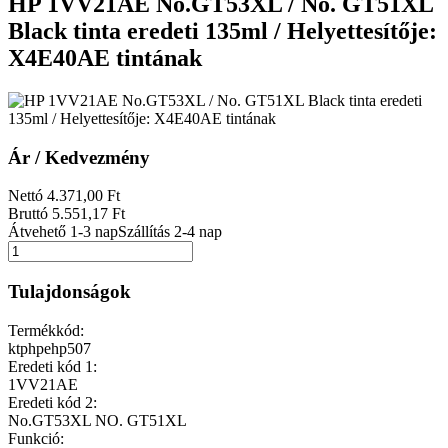
HP 1VV21AE No.GT53XL / No. GT51XL
Black tinta eredeti 135ml / Helyettesítője:
X4E40AE tintának
Ár / Kedvezmény
Nettó
4.371
,00
Ft
Bruttó
5.551
,17
Ft
Átvehető 1-3 nap
Szállítás 2-4 nap
Tulajdonságok
Termékkód:
ktphpehp507
Eredeti kód 1:
1VV21AE
Eredeti kód 2:
No.GT53XL NO. GT51XL
Funkció: