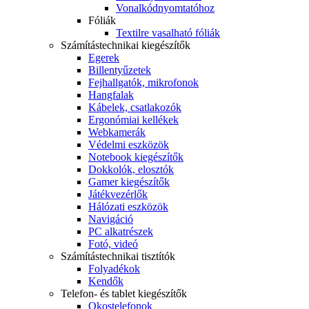
Vonalkódnyomtatóhoz
Fóliák
Textilre vasalható fóliák
Számítástechnikai kiegészítők
Egerek
Billentyűzetek
Fejhallgatók, mikrofonok
Hangfalak
Kábelek, csatlakozók
Ergonómiai kellékek
Webkamerák
Védelmi eszközök
Notebook kiegészítők
Dokkolók, elosztók
Gamer kiegészítők
Játékvezérlők
Hálózati eszközök
Navigáció
PC alkatrészek
Fotó, videó
Számítástechnikai tisztítók
Folyadékok
Kendők
Telefon- és tablet kiegészítők
Okostelefonok