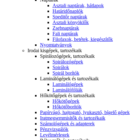
Asztali naptárak, hátlapok
Határidőnaplók
Speditőr naptárak
Asztali könyöklők
Zsebnaptárak
Fali naptárak
Filofaxok, betétek, kiegészítők
Nyomtatványok
Irodai kisgépek, tartozékaik
Spirálozógépek, tartozékaik
Spirálozógépek
Spirálok
Spirál borítók
Laminálógépek és tartozékaik
Laminálógépek
Laminálófóliák
Hőkötőgépek és tartozékaik
Hőkötőgépek
Hőkötőborítók
Papírvágó, hajtogató, lyukasztó, bígelő gépek
Iratmegsemmisítők és tartozékaik
Számológépek és adapterek
Pénzvizsgálók
Levélmérlegek