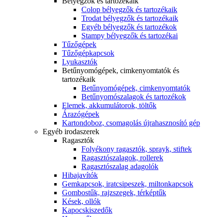
Bélyegzők és tartozékaik
Colop bélyegzők és tartozékaik
Trodat bélyegzők és tartozékaik
Egyéb bélyegzők és tartozékok
Stampy bélyegzők és tartozékai
Tűzőgépek
Tűzőgépkapcsok
Lyukasztók
Betűnyomógépek, cimkenyomtatók és
tartozékaik
Betűnyomógépek, cimkenyomtatók
Betűnyomószalagok és tartozékok
Elemek, akkumulátorok, töltők
Árazógépek
Kartondoboz, csomagolás újrahasznosító gép
Egyéb irodaszerek
Ragasztók
Folyékony ragasztók, sprayk, stiftek
Ragasztószalagok, rollerek
Ragasztószalag adagolók
Hibajavítók
Gemkapcsok, iratcsipeszek, miltonkapcsok
Gombostűk, rajzszegek, térképtűk
Kések, ollók
Kapocskiszedők