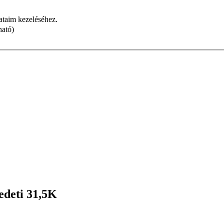
dataim kezeléséhez.
ható)
edeti 31,5K