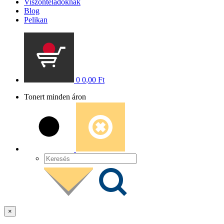
Viszonteladóknak
Blog
Pelikan
0
0
,00
Ft
Tonert minden áron
×