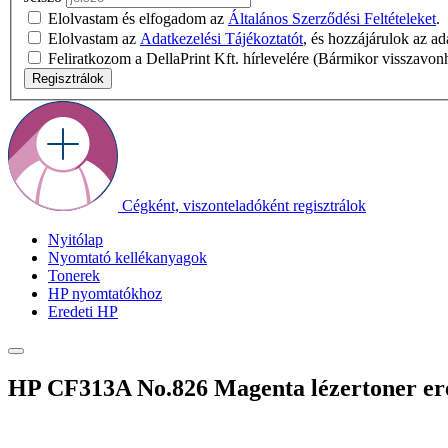
Elolvastam és elfogadom az
Általános Szerződési Feltételeket
.
Elolvastam az
Adatkezelési Tájékoztatót
, és hozzájárulok az a
Feliratkozom a DellaPrint Kft. hírlevelére (Bármikor visszavon
Regisztrálok
Cégként, viszonteladóként regisztrálok
Nyitólap
Nyomtató kellékanyagok
Tonerek
HP nyomtatókhoz
Eredeti HP
HP CF313A No.826 Magenta lézertoner er