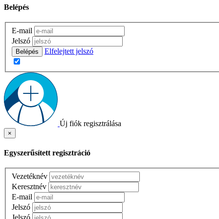
Belépés
E-mail
Jelszó
Elfelejtett jelszó
Belépés
Új fiók regisztrálása
×
Egyszerűsített regisztráció
Vezetéknév
Keresztnév
E-mail
Jelszó
Jelszó