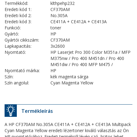
Termékkód:
klthpehp232
Eredeti kód 1:
CF370AM
Eredeti kód 2:
No.305A
Eredeti kód 3:
CE411A + CE412A + CE413A
Funkció:
toner
Gyártó:
HP
Gyártói cikkszám:
CF370AM
Lapkapacitás:
3x2600
Nyomtató:
HP LaserJet Pro 300 Color M351a / MFP
M375nw / Pro 400 M451dn / Pro 400
M451dw / Pro 400 MFP M475 /
Nyomtató márka:
HP
Szín:
kék magenta sárga
Szín angolul:
Cyan Magenta Yellow
Termékleírás
A HP CF370AM No.305A CE411A + CE412A + CE413A Multipack
Cyan Magenta Yellow eredeti lézertoner kiváló választás az Ön
HP nyomtatójához. Eredeti termékről lévén szó, biztos lehet