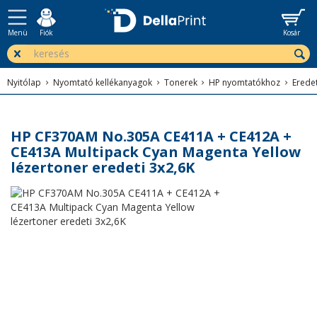
Menü
Fiók
Kosár
Nyitólap
Nyomtató kellékanyagok
Tonerek
HP nyomtatókhoz
Erede
HP CF370AM No.305A CE411A + CE412A +
CE413A Multipack Cyan Magenta Yellow
lézertoner eredeti 3x2,6K