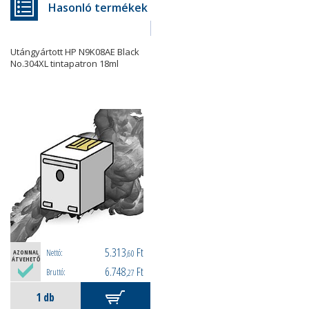
Hasonló termékek
Utángyártott HP N9K08AE Black
No.304XL tintapatron 18ml
5.313
Ft
Nettó:
AZONNAL
,60
ÁTVEHETŐ
6.748
Ft
Bruttó:
,27