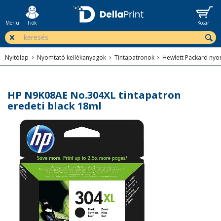
Menü
Fiók
Kosár
Nyitólap
Nyomtató kellékanyagok
Tintapatronok
Hewlett Packard ny
HP N9K08AE No.304XL tintapatron
eredeti black 18ml