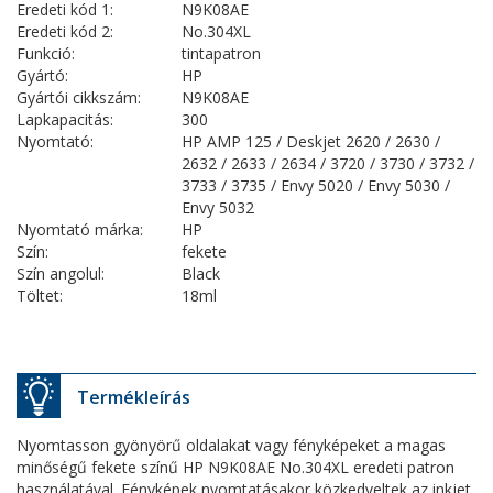
Eredeti kód 1:
N9K08AE
Eredeti kód 2:
No.304XL
Funkció:
tintapatron
Gyártó:
HP
Gyártói cikkszám:
N9K08AE
Lapkapacitás:
300
Nyomtató:
HP AMP 125 / Deskjet 2620 / 2630 /
2632 / 2633 / 2634 / 3720 / 3730 / 3732 /
3733 / 3735 / Envy 5020 / Envy 5030 /
Envy 5032
Nyomtató márka:
HP
Szín:
fekete
Szín angolul:
Black
Töltet:
18ml
Termékleírás
Nyomtasson gyönyörű oldalakat vagy fényképeket a magas
minőségű fekete színű HP N9K08AE No.304XL eredeti patron
használatával. Fényképek nyomtatásakor közkedveltek az inkjet