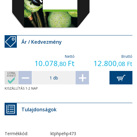
Ár / Kedvezmény
Nettó
Bruttó
10.078
Ft
12.800
,80
,08
Ft
AZONNAL
ÁTVEHETŐ
KISZÁLLÍTÁS 1-2 NAP
Tulajdonságok
Termékkód:
ktphpehp473