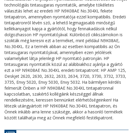
technológiás tintasugaras nyomtatók, amelybe tökéletes
választás lehet az eredeti HP N9K08AE No.304XL fekete
tintapatron, amennyiben nyomtatója ezzel kompatibilis. Eredeti
tintapatronról lévén szó, a lehető legmagasabb minőségű
kellékanyagot kapja a gyártótól, hogy fennakadások nélkül
dolgozhasson HP nyomtatójával. Különböző cikkszámokon is
szokták még keresni ezt a terméket, mint például N9K08AE,
No.304XL. Ez a termék abban az esetben kompatibilis az Ön
tintasugaras nyomtatójával, amennyiben ezen jelölések
valamelyiket látja jelenlegi HP nyomtató patronján. HP
tintasugaras nyomtatók közül az alábbiakhoz ajánlja a gyártó
ezt a HP N9K08AE No.304XL eredeti tintapatront: HP AMP 125,
Deskjet 2620, 2630, 2632, 2633, 2634, 3720, 3730, 3732, 3733,
3735, Envy 5020, Envy 5030, Envy 5032. Ha bármilyen kérdés
felmerült Önben a HP N9K08AE No.304XL tintapatronnal
kapcsolatban, szakértő kollégáink készséggel állnak
rendelkezésére, keressen bennünket elérhetőségeinken! Ha
létezik utángyártott HP N9K08AE No.304XL tintapatron, és
Önnek inkább arra lenne szüksége, akkor a hasonló termékek
között találhatja meg az Önnek megfelelő festékpatront.