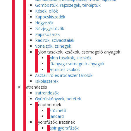
Gombostűk, rajzszegek, térképtűk
Kések, ollók
Kapocskiszedők
Hegyezők
Névjegykitűzők
Papírkosarak
Radírok, szivacstálak
Vonalzók, zsinegek
Nylon tasakok, -zsákok, csomagoló anyagok
Nylon tasakok, zacskók
Műanyag csomagoló anyagok
Szemetes zsákok
Asztali író és irodaszer tárolók
Iskolaszerek
Iratrendezés
Iratrendezők
Gyűrűskönyvek, betétek
Genothermek
Lefűzhető
Standard
Gyorsfűzők, iratsínek
Papír gyorsfűzők