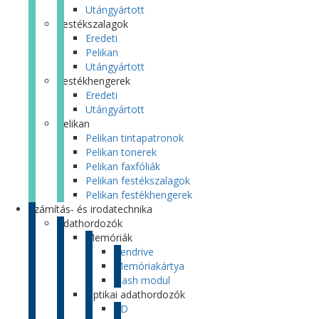
Utángyártott
Festékszalagok
Eredeti
Pelikan
Utángyártott
Festékhengerek
Eredeti
Utángyártott
Pelikan
Pelikan tintapatronok
Pelikan tonerek
Pelikan faxfóliák
Pelikan festékszalagok
Pelikan festékhengerek
Számítás- és irodatechnika
Adathordozók
Memóriák
Pendrive
Memóriakártya
Flash modul
Optikai adathordozók
CD