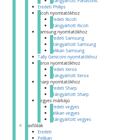
Utángyártott Panasonic
Eredeti Philips
Ricoh nyomtatókhoz
Eredeti Ricoh
Utángyártott Ricoh
Samsung nyomtatókhoz
Eredeti Samsung
Utángyártott Samsung
Pelikan Samsung
Tally Genicom nyomtatókhoz
Xerox nyomtatókhoz
Eredeti Xerox
Utángyártott Xerox
Sharp nyomtatókhoz
Eredeti Sharp
Utángyártott Sharp
Vegyes márkájú
Eredeti vegyes
Pelikan vegyes
Utángyártott vegyes
Faxfóliák
Eredeti
Pelikan