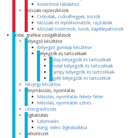
Rostirónok táblákhoz
Műszaki rajzeszközök
Csőtollak, csőtollhegyek, körzők
Műszaki és léptékvonalzók, rajztáblák
Műszaki rostironok, tusok, kapillárpatronok
Irodai, grafikai szolgáltatások
Bélyegző készítése
Bélyegző gumilap készítése
Bélyegzők és tartozékaik
Colop bélyegzők és tartozékaik
Trodat bélyegzők és tartozékaik
Stampy bélyegzők és tartozékaik
Egyéb bélyegzők és tartozékok
Névjegy készítése
Fénymásolás, nyomtatás
Másolás, nyomtatás fekete fehér
Másolás, nyomtatás színes
Lézergravírozás
Digitalizálás
Szkennelés
Hang, video digitalizálása
Iratkötészet