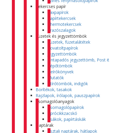
Színes fénymásolópapírok
Tekercses papír
Faxpapírok
Papírtekercsek
Thermotekercsek
Árazószalagok
Füzetek és jegyzettömbök
Füzetek, füzetalátétek
Rovatoltpapírok
Jegyzettömbök
Öntapadós jegyzettömb, Post it
Tépőtömbök
Beírókönyvek
Mutatók
Átírótömbök, indigók
Borítékok, tasakok
Rajzlapok, írólapok, pauszpapírok
Csomagolóanyagok
Csomagolópapírok
Aprócikkzacskó
Zsákok, papírtáskák
Naptárak
Asztali naptárak, hátlapok