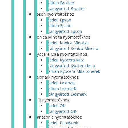
Pelikan Brother
Utángyártott Brother
Epson nyomtatókhoz
Eredeti Epson
Pelikan Epson
Utángyártott Epson
Konica Minolta nyomtatókhoz
Eredeti Konica Minolta
Utángyártott Konica Minolta
Kyocera Mita nyomtatókhoz
Eredeti Kyocera Mita
Utángyártott Kyocera Mita
Pelikan Kyocera Mita tonerek
Lexmark nyomtatókhoz
Eredeti Lexmark
Pelikan Lexmark
Utángyártott Lexmark
OKI nyomtatókhoz
Eredeti OKI
Utángyártott OKI
Panasonic nyomtatókhoz
Eredeti Panasonic