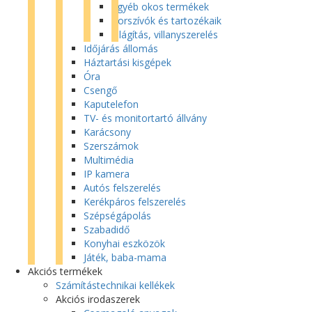
Egyéb okos termékek
Porszívók és tartozékaik
Világítás, villanyszerelés
Időjárás állomás
Háztartási kisgépek
Óra
Csengő
Kaputelefon
TV- és monitortartó állvány
Karácsony
Szerszámok
Multimédia
IP kamera
Autós felszerelés
Kerékpáros felszerelés
Szépségápolás
Szabadidő
Konyhai eszközök
Játék, baba-mama
Akciós termékek
Számítástechnikai kellékek
Akciós irodaszerek