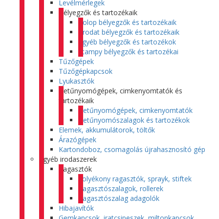
Levélmérlegek
Bélyegzők és tartozékaik
Colop bélyegzők és tartozékaik
Trodat bélyegzők és tartozékaik
Egyéb bélyegzők és tartozékok
Stampy bélyegzők és tartozékai
Tűzőgépek
Tűzőgépkapcsok
Lyukasztók
Betűnyomógépek, cimkenyomtatók és
tartozékaik
Betűnyomógépek, cimkenyomtatók
Betűnyomószalagok és tartozékok
Elemek, akkumulátorok, töltők
Árazógépek
Kartondoboz, csomagolás újrahasznosító gép
Egyéb irodaszerek
Ragasztók
Folyékony ragasztók, sprayk, stiftek
Ragasztószalagok, rollerek
Ragasztószalag adagolók
Hibajavítók
Gemkapcsok, iratcsipeszek, miltonkapcsok