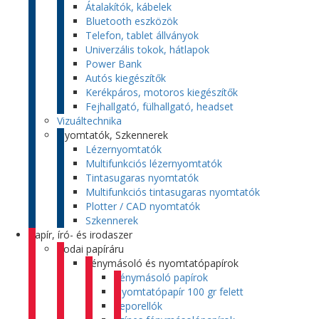
Átalakítók, kábelek
Bluetooth eszközök
Telefon, tablet állványok
Univerzális tokok, hátlapok
Power Bank
Autós kiegészítők
Kerékpáros, motoros kiegészítők
Fejhallgató, fülhallgató, headset
Vizuáltechnika
Nyomtatók, Szkennerek
Lézernyomtatók
Multifunkciós lézernyomtatók
Tintasugaras nyomtatók
Multifunkciós tintasugaras nyomtatók
Plotter / CAD nyomtatók
Szkennerek
Papír, író- és irodaszer
Irodai papíráru
Fénymásoló és nyomtatópapírok
Fénymásoló papírok
Nyomtatópapír 100 gr felett
Leporellók