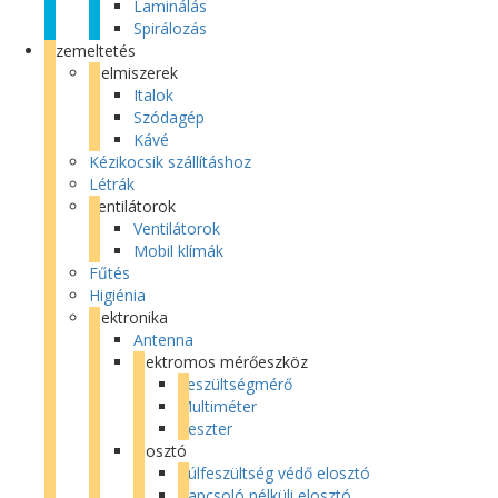
Laminálás
Spirálozás
Üzemeltetés
Élelmiszerek
Italok
Szódagép
Kávé
Kézikocsik szállításhoz
Létrák
Ventilátorok
Ventilátorok
Mobil klímák
Fűtés
Higiénia
Elektronika
Antenna
Elektromos mérőeszköz
Feszültségmérő
Multiméter
Teszter
Elosztó
Túlfeszültség védő elosztó
Kapcsoló nélküli elosztó