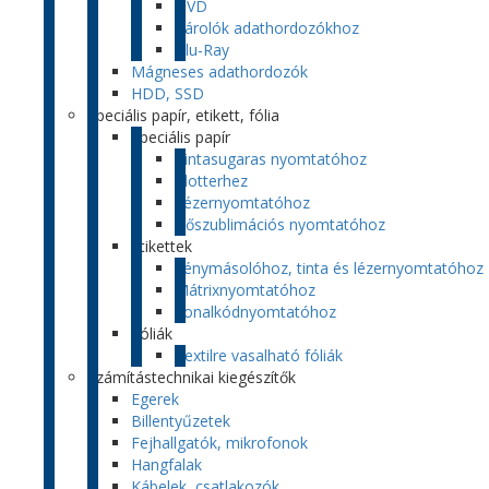
DVD
Tárolók adathordozókhoz
Blu-Ray
Mágneses adathordozók
HDD, SSD
Speciális papír, etikett, fólia
Speciális papír
Tintasugaras nyomtatóhoz
Plotterhez
Lézernyomtatóhoz
Hőszublimációs nyomtatóhoz
Etikettek
Fénymásolóhoz, tinta és lézernyomtatóhoz
Mátrixnyomtatóhoz
Vonalkódnyomtatóhoz
Fóliák
Textilre vasalható fóliák
Számítástechnikai kiegészítők
Egerek
Billentyűzetek
Fejhallgatók, mikrofonok
Hangfalak
Kábelek, csatlakozók