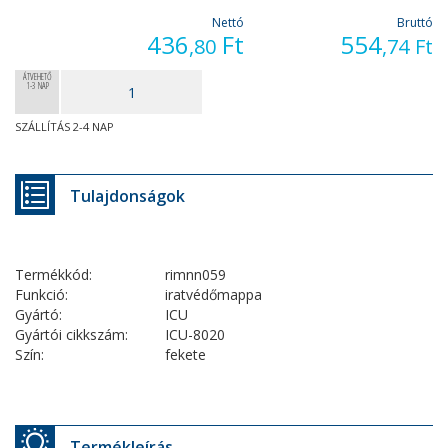
Nettó
Bruttó
436
Ft
554
,80
,74
Ft
ÁTVEHETŐ
1-3 NAP
SZÁLLÍTÁS 2-4 NAP
Tulajdonságok
Termékkód:
rimnn059
Funkció:
iratvédőmappa
Gyártó:
ICU
Gyártói cikkszám:
ICU-8020
Szín:
fekete
Termékleírás