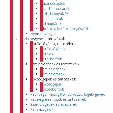
Határidőnaplók
Speditőr naptárak
Asztali könyöklők
Zsebnaptárak
Fali naptárak
Filofaxok, betétek, kiegészítők
Nyomtatványok
Irodai kisgépek, tartozékaik
Spirálozógépek, tartozékaik
Spirálozógépek
Spirálok
Spirál borítók
Laminálógépek és tartozékaik
Laminálógépek
Laminálófóliák
Hőkötőgépek és tartozékaik
Hőkötőgépek
Hőkötőborítók
Papírvágó, hajtogató, lyukasztó, bígelő gépek
Iratmegsemmisítők és tartozékaik
Számológépek és adapterek
Pénzvizsgálók