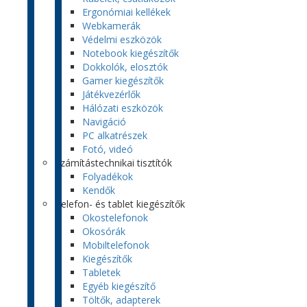
Ergonómiai kellékek
Webkamerák
Védelmi eszközök
Notebook kiegészítők
Dokkolók, elosztók
Gamer kiegészítők
Játékvezérlők
Hálózati eszközök
Navigáció
PC alkatrészek
Fotó, videó
Számítástechnikai tisztítók
Folyadékok
Kendők
Telefon- és tablet kiegészítők
Okostelefonok
Okosórák
Mobiltelefonok
Kiegészítők
Tabletek
Egyéb kiegészítő
Töltők, adapterek