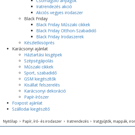
Csomagoló anyagok
Iratrendezés akció
Akciós vegyes irodaszer
Black Friday
Black Friday Műszaki cikkek
Black Friday Otthon-Szabadidő
Black Friday Irodaszerek
Készletkisöprés
Karácsonyi ajánlat
Háztartási kisgépek
Szépségápolás
Műszaki cikkek
Sport, szabadidő
GSM kiegészítők
Kisállat felszerelés
Karácsonyi dekoráció
Papír-írószer
Foxpost ajánlat
Szállodai kiegészítő
Nyitólap
Papír, író- és irodaszer
Iratrendezés
Iratgyűjtők, mappák, ir