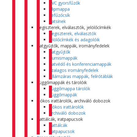
PVC gyorsfűzők
Klipmappa
Lefűzőcsík
Iratsínek
Regiszterek, elválasztók, jelölőcímkék
Regiszterek, elválasztók
Jelölőcímkék és adagolóik
Iratgyűjtők, mappák, irományfedelek
Iratgyűjtők
Gumismappák
Iratvédő és konferenciamappák
Szalagos irományfedelek
Villámzáras mappák, felírótáblák
Függőmappák és tárolóik
Függőmappa tárolók
Függőmappák
Fiókos irattárolók, archiváló dobozok
Fiókos irattárolók
Archiváló dobozok
Irattálcák, iratpapucsok
Irattálcák
Iratpapucsok