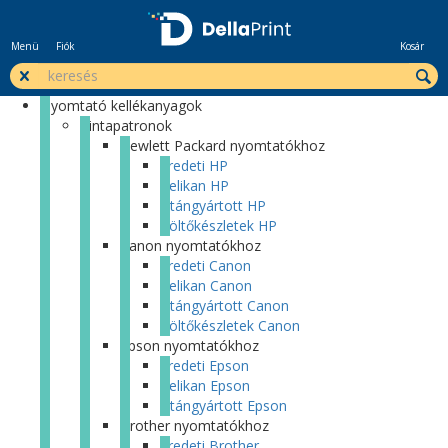
Menü
Fiók
Kosár
Nyomtató kellékanyagok
Tintapatronok
Hewlett Packard nyomtatókhoz
Eredeti HP
Pelikan HP
Utángyártott HP
Töltőkészletek HP
Canon nyomtatókhoz
Eredeti Canon
Pelikan Canon
Utángyártott Canon
Töltőkészletek Canon
Epson nyomtatókhoz
Eredeti Epson
Pelikan Epson
Utángyártott Epson
Brother nyomtatókhoz
Eredeti Brother