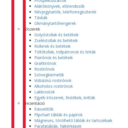
Prospektustartók
Aláírókönyvek, előrendezők
Névjegytartók, telefonregiszterek
Táskák
Okmánytartóhengerek
Írószerek
Golyóstollak és betéteik
Zseléstollak és betéteik
Rollerek és betéteik
Töltőtollak, tollpatronok és tinták
Pixirónok és betéteik
Grafitirónok
Rostirónok
Szövegkiemelők
Vizbázisú rostirónok
Alkoholos rostirónok
Lakkrostok
Egyéb írószerek, festékek, kréták
Prezentáció
Írásvetítők
Flipchart táblák és papírok
Mágneses, törölhető táblák és tartozékaik
Parafatáblák, falitérképek