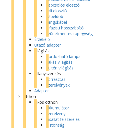
Kapcsolós elosztó
Fali elosztó
Kábeldob
Lengőkábel
3 fázisú hosszabbító
Szünetmentes tápegység
Érzékelő
Utazó adapter
Világítás
Hordozható lámpa
Lakás világítás
Kültéri világítás
Villanyszerelés
Forrasztás
Szerelvények
Adapter
Otthon
Okos otthon
Akkumulátor
Szerelvény
Kisállat felszerelés
Biztonság