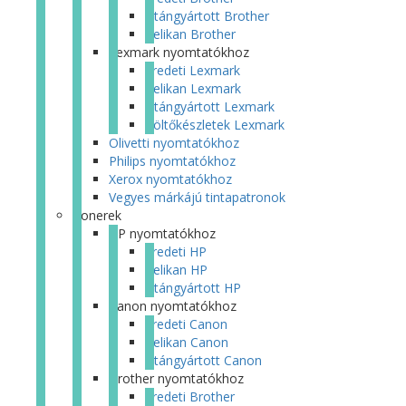
Utángyártott Brother
Pelikan Brother
Lexmark nyomtatókhoz
Eredeti Lexmark
Pelikan Lexmark
Utángyártott Lexmark
Töltőkészletek Lexmark
Olivetti nyomtatókhoz
Philips nyomtatókhoz
Xerox nyomtatókhoz
Vegyes márkájú tintapatronok
Tonerek
HP nyomtatókhoz
Eredeti HP
Pelikan HP
Utángyártott HP
Canon nyomtatókhoz
Eredeti Canon
Pelikan Canon
Utángyártott Canon
Brother nyomtatókhoz
Eredeti Brother