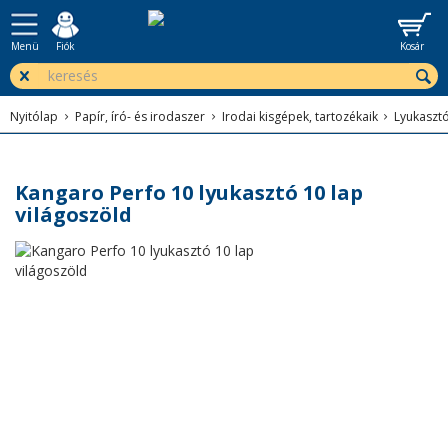
Menü
Fiók
Kosár
Nyitólap
Papír, író- és irodaszer
Irodai kisgépek, tartozékaik
Lyukaszt
Kangaro Perfo 10 lyukasztó 10 lap
világoszöld