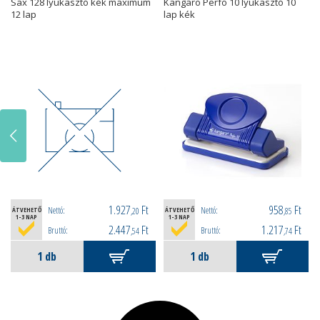
Sax 128 lyukasztó kék maximum
Kangaro Perfo 10 lyukasztó 10
12 lap
lap kék
1.927
Ft
958
Ft
Nettó:
Nettó:
ÁTVEHETŐ
,20
ÁTVEHETŐ
,85
1-3 NAP
1-3 NAP
2.447
Ft
1.217
Ft
Bruttó:
Bruttó:
,54
,74