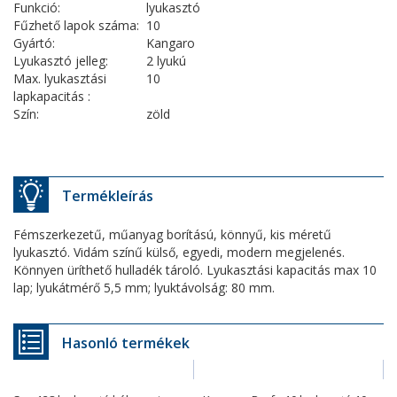
Funkció:
lyukasztó
Fűzhető lapok száma:
10
Gyártó:
Kangaro
Lyukasztó jelleg:
2 lyukú
Max. lyukasztási
10
lapkapacitás :
Szín:
zöld
Termékleírás
Fémszerkezetű, műanyag borítású, könnyű, kis méretű
lyukasztó. Vidám színű külső, egyedi, modern megjelenés.
Könnyen üríthető hulladék tároló. Lyukasztási kapacitás max 10
lap; lyukátmérő 5,5 mm; lyuktávolság: 80 mm.
Hasonló termékek