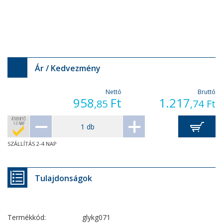
Ár / Kedvezmény
Nettó
Bruttó
958
Ft
1.217
,85
,74
Ft
ÁTVEHETŐ
1-3 NAP
SZÁLLÍTÁS 2-4 NAP
Tulajdonságok
Termékkód:
glykg071