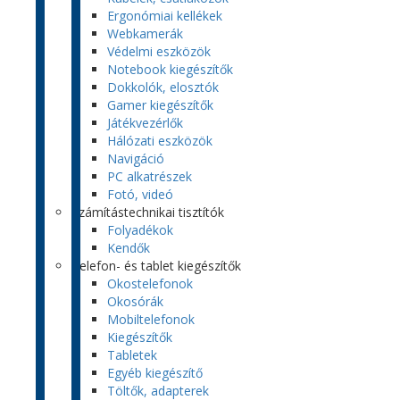
Ergonómiai kellékek
Webkamerák
Védelmi eszközök
Notebook kiegészítők
Dokkolók, elosztók
Gamer kiegészítők
Játékvezérlők
Hálózati eszközök
Navigáció
PC alkatrészek
Fotó, videó
Számítástechnikai tisztítók
Folyadékok
Kendők
Telefon- és tablet kiegészítők
Okostelefonok
Okosórák
Mobiltelefonok
Kiegészítők
Tabletek
Egyéb kiegészítő
Töltők, adapterek