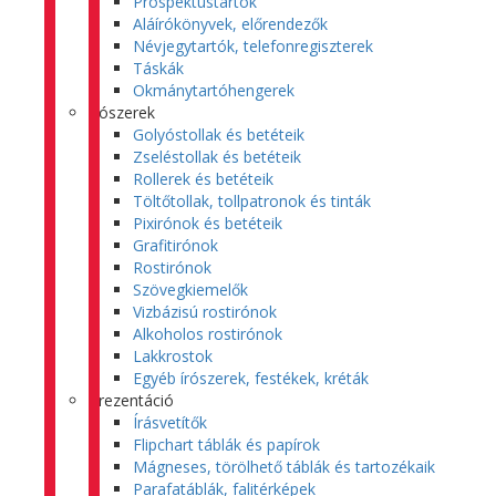
Prospektustartók
Aláírókönyvek, előrendezők
Névjegytartók, telefonregiszterek
Táskák
Okmánytartóhengerek
Írószerek
Golyóstollak és betéteik
Zseléstollak és betéteik
Rollerek és betéteik
Töltőtollak, tollpatronok és tinták
Pixirónok és betéteik
Grafitirónok
Rostirónok
Szövegkiemelők
Vizbázisú rostirónok
Alkoholos rostirónok
Lakkrostok
Egyéb írószerek, festékek, kréták
Prezentáció
Írásvetítők
Flipchart táblák és papírok
Mágneses, törölhető táblák és tartozékaik
Parafatáblák, falitérképek