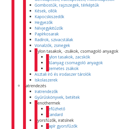
Gombostűk, rajzszegek, térképtűk
Kések, ollók
Kapocskiszedők
Hegyezők
Névjegykitűzők
Papírkosarak
Radírok, szivacstálak
Vonalzók, zsinegek
Nylon tasakok, -zsákok, csomagoló anyagok
Nylon tasakok, zacskók
Műanyag csomagoló anyagok
Szemetes zsákok
Asztali író és irodaszer tárolók
Iskolaszerek
Iratrendezés
Iratrendezők
Gyűrűskönyvek, betétek
Genothermek
Lefűzhető
Standard
Gyorsfűzők, iratsínek
Papír gyorsfűzők