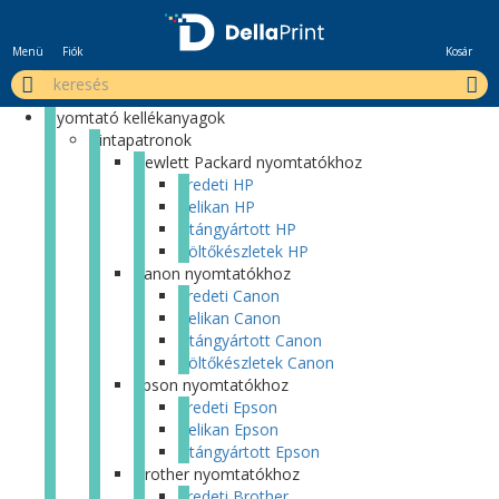
Menü
Fiók
Kosár
Nyomtató kellékanyagok
Tintapatronok
Hewlett Packard nyomtatókhoz
Eredeti HP
Pelikan HP
Utángyártott HP
Töltőkészletek HP
Canon nyomtatókhoz
Eredeti Canon
Pelikan Canon
Utángyártott Canon
Töltőkészletek Canon
Epson nyomtatókhoz
Eredeti Epson
Pelikan Epson
Utángyártott Epson
Brother nyomtatókhoz
Eredeti Brother