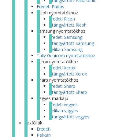
Utángyártott Panasonic
Eredeti Philips
Ricoh nyomtatókhoz
Eredeti Ricoh
Utángyártott Ricoh
Samsung nyomtatókhoz
Eredeti Samsung
Utángyártott Samsung
Pelikan Samsung
Tally Genicom nyomtatókhoz
Xerox nyomtatókhoz
Eredeti Xerox
Utángyártott Xerox
Sharp nyomtatókhoz
Eredeti Sharp
Utángyártott Sharp
Vegyes márkájú
Eredeti vegyes
Pelikan vegyes
Utángyártott vegyes
Faxfóliák
Eredeti
Pelikan