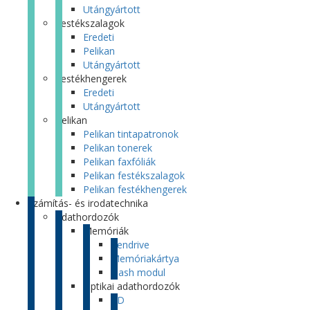
Utángyártott
Festékszalagok
Eredeti
Pelikan
Utángyártott
Festékhengerek
Eredeti
Utángyártott
Pelikan
Pelikan tintapatronok
Pelikan tonerek
Pelikan faxfóliák
Pelikan festékszalagok
Pelikan festékhengerek
Számítás- és irodatechnika
Adathordozók
Memóriák
Pendrive
Memóriakártya
Flash modul
Optikai adathordozók
CD