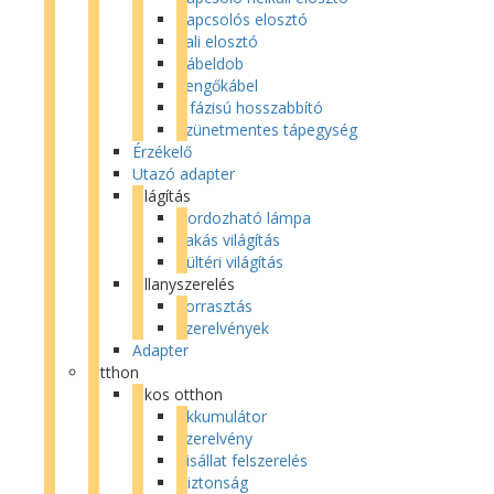
Kapcsolós elosztó
Fali elosztó
Kábeldob
Lengőkábel
3 fázisú hosszabbító
Szünetmentes tápegység
Érzékelő
Utazó adapter
Világítás
Hordozható lámpa
Lakás világítás
Kültéri világítás
Villanyszerelés
Forrasztás
Szerelvények
Adapter
Otthon
Okos otthon
Akkumulátor
Szerelvény
Kisállat felszerelés
Biztonság