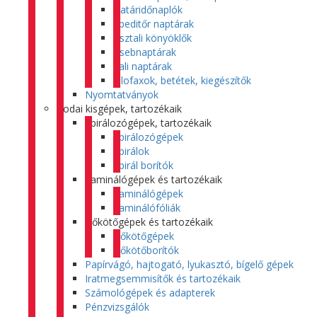
Határidőnaplók
Speditőr naptárak
Asztali könyöklők
Zsebnaptárak
Fali naptárak
Filofaxok, betétek, kiegészítők
Nyomtatványok
Irodai kisgépek, tartozékaik
Spirálozógépek, tartozékaik
Spirálozógépek
Spirálok
Spirál borítók
Laminálógépek és tartozékaik
Laminálógépek
Laminálófóliák
Hőkötőgépek és tartozékaik
Hőkötőgépek
Hőkötőborítók
Papírvágó, hajtogató, lyukasztó, bígelő gépek
Iratmegsemmisítők és tartozékaik
Számológépek és adapterek
Pénzvizsgálók