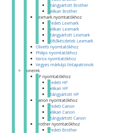
Utángyártott Brother
Pelikan Brother
Lexmark nyomtatókhoz
Eredeti Lexmark
Pelikan Lexmark
Utángyártott Lexmark
Töltőkészletek Lexmark
Olivetti nyomtatókhoz
Philips nyomtatókhoz
Xerox nyomtatókhoz
Vegyes márkájú tintapatronok
Tonerek
HP nyomtatókhoz
Eredeti HP
Pelikan HP
Utángyártott HP
Canon nyomtatókhoz
Eredeti Canon
Pelikan Canon
Utángyártott Canon
Brother nyomtatókhoz
Eredeti Brother