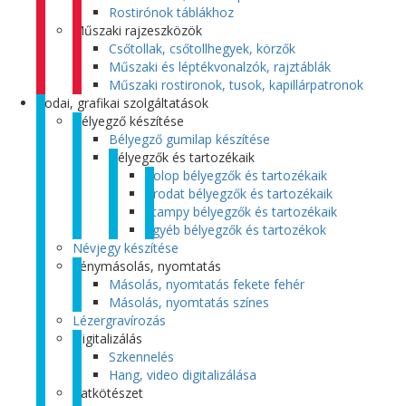
Rostirónok táblákhoz
Műszaki rajzeszközök
Csőtollak, csőtollhegyek, körzők
Műszaki és léptékvonalzók, rajztáblák
Műszaki rostironok, tusok, kapillárpatronok
Irodai, grafikai szolgáltatások
Bélyegző készítése
Bélyegző gumilap készítése
Bélyegzők és tartozékaik
Colop bélyegzők és tartozékaik
Trodat bélyegzők és tartozékaik
Stampy bélyegzők és tartozékaik
Egyéb bélyegzők és tartozékok
Névjegy készítése
Fénymásolás, nyomtatás
Másolás, nyomtatás fekete fehér
Másolás, nyomtatás színes
Lézergravírozás
Digitalizálás
Szkennelés
Hang, video digitalizálása
Iratkötészet