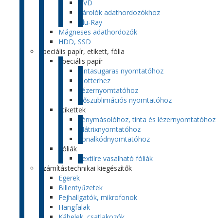
DVD
Tárolók adathordozókhoz
Blu-Ray
Mágneses adathordozók
HDD, SSD
Speciális papír, etikett, fólia
Speciális papír
Tintasugaras nyomtatóhoz
Plotterhez
Lézernyomtatóhoz
Hőszublimációs nyomtatóhoz
Etikettek
Fénymásolóhoz, tinta és lézernyomtatóhoz
Mátrixnyomtatóhoz
Vonalkódnyomtatóhoz
Fóliák
Textilre vasalható fóliák
Számítástechnikai kiegészítők
Egerek
Billentyűzetek
Fejhallgatók, mikrofonok
Hangfalak
Kábelek, csatlakozók