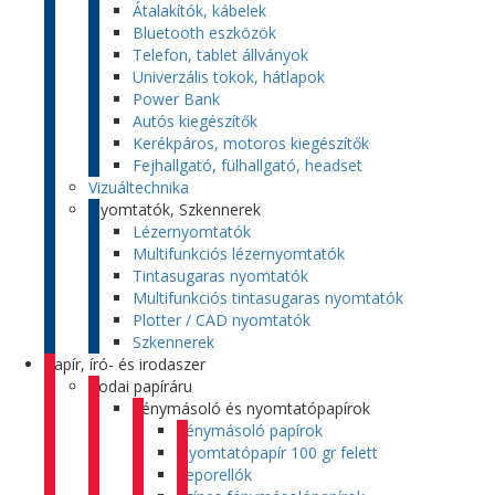
Átalakítók, kábelek
Bluetooth eszközök
Telefon, tablet állványok
Univerzális tokok, hátlapok
Power Bank
Autós kiegészítők
Kerékpáros, motoros kiegészítők
Fejhallgató, fülhallgató, headset
Vizuáltechnika
Nyomtatók, Szkennerek
Lézernyomtatók
Multifunkciós lézernyomtatók
Tintasugaras nyomtatók
Multifunkciós tintasugaras nyomtatók
Plotter / CAD nyomtatók
Szkennerek
Papír, író- és irodaszer
Irodai papíráru
Fénymásoló és nyomtatópapírok
Fénymásoló papírok
Nyomtatópapír 100 gr felett
Leporellók