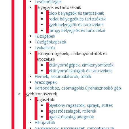
Levélmérlegek
Bélyegzők és tartozékaik
Colop bélyegzők és tartozékaik
Trodat bélyegzők és tartozékaik
Egyéb bélyegzők és tartozékok
Stampy bélyegzők és tartozékai
Tűzőgépek
Tűzőgépkapcsok
Lyukasztók
Betűnyomógépek, cimkenyomtatók és
tartozékaik
Betűnyomógépek, cimkenyomtatók
Betűnyomószalagok és tartozékok
Elemek, akkumulátorok, töltők
Árazógépek
Kartondoboz, csomagolás újrahasznosító gép
Egyéb irodaszerek
Ragasztók
Folyékony ragasztók, sprayk, stiftek
Ragasztószalagok, rollerek
Ragasztószalag adagolók
Hibajavítók
Gemkapcsok, iratcsipeszek, miltonkapcsok