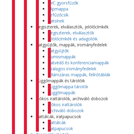
PVC gyorsfűzők
Klipmappa
Lefűzőcsík
Iratsínek
Regiszterek, elválasztók, jelölőcímkék
Regiszterek, elválasztók
Jelölőcímkék és adagolóik
Iratgyűjtők, mappák, irományfedelek
Iratgyűjtők
Gumismappák
Iratvédő és konferenciamappák
Szalagos irományfedelek
Villámzáras mappák, felírótáblák
Függőmappák és tárolóik
Függőmappa tárolók
Függőmappák
Fiókos irattárolók, archiváló dobozok
Fiókos irattárolók
Archiváló dobozok
Irattálcák, iratpapucsok
Irattálcák
Iratpapucsok