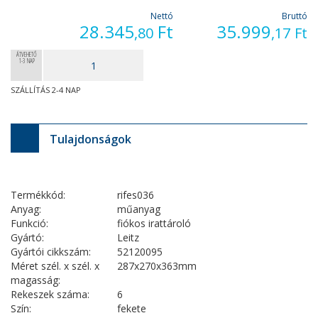
Nettó
Bruttó
28.345
Ft
35.999
,80
,17
Ft
ÁTVEHETŐ
1-3 NAP
SZÁLLÍTÁS 2-4 NAP
Tulajdonságok
Termékkód:
rifes036
Anyag:
műanyag
Funkció:
fiókos irattároló
Gyártó:
Leitz
Gyártói cikkszám:
52120095
Méret szél. x szél. x
287x270x363mm
magasság:
Rekeszek száma:
6
Szín:
fekete