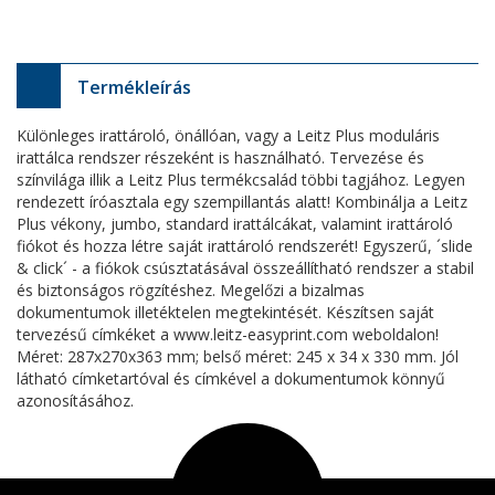
Termékleírás
Különleges irattároló, önállóan, vagy a Leitz Plus moduláris
irattálca rendszer részeként is használható. Tervezése és
színvilága illik a Leitz Plus termékcsalád többi tagjához. Legyen
rendezett íróasztala egy szempillantás alatt! Kombinálja a Leitz
Plus vékony, jumbo, standard irattálcákat, valamint irattároló
fiókot és hozza létre saját irattároló rendszerét! Egyszerű, ´slide
& click´ - a fiókok csúsztatásával összeállítható rendszer a stabil
és biztonságos rögzítéshez. Megelőzi a bizalmas
dokumentumok illetéktelen megtekintését. Készítsen saját
tervezésű címkéket a www.leitz-easyprint.com weboldalon!
Méret: 287x270x363 mm; belső méret: 245 x 34 x 330 mm. Jól
látható címketartóval és címkével a dokumentumok könnyű
azonosításához.