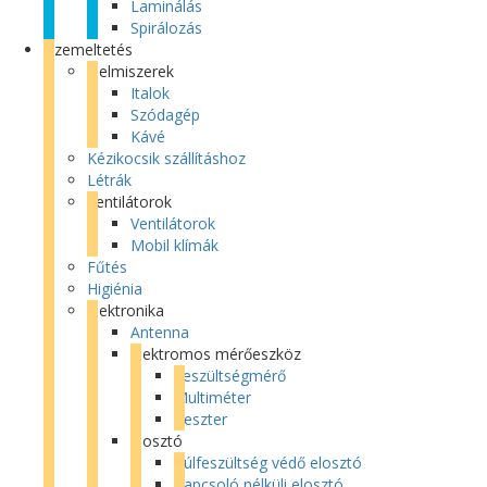
Laminálás
Spirálozás
Üzemeltetés
Élelmiszerek
Italok
Szódagép
Kávé
Kézikocsik szállításhoz
Létrák
Ventilátorok
Ventilátorok
Mobil klímák
Fűtés
Higiénia
Elektronika
Antenna
Elektromos mérőeszköz
Feszültségmérő
Multiméter
Teszter
Elosztó
Túlfeszültség védő elosztó
Kapcsoló nélküli elosztó