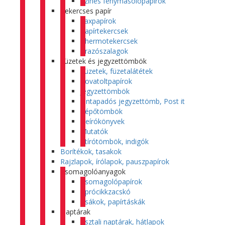
Színes fénymásolópapírok
Tekercses papír
Faxpapírok
Papírtekercsek
Thermotekercsek
Árazószalagok
Füzetek és jegyzettömbök
Füzetek, füzetalátétek
Rovatoltpapírok
Jegyzettömbök
Öntapadós jegyzettömb, Post it
Tépőtömbök
Beírókönyvek
Mutatók
Átírótömbök, indigók
Borítékok, tasakok
Rajzlapok, írólapok, pauszpapírok
Csomagolóanyagok
Csomagolópapírok
Aprócikkzacskó
Zsákok, papírtáskák
Naptárak
Asztali naptárak, hátlapok