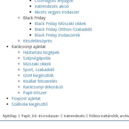
Csomagoló anyagok
Iratrendezés akció
Akciós vegyes irodaszer
Black Friday
Black Friday Műszaki cikkek
Black Friday Otthon-Szabadidő
Black Friday Irodaszerek
Készletkisöprés
Karácsonyi ajánlat
Háztartási kisgépek
Szépségápolás
Műszaki cikkek
Sport, szabadidő
GSM kiegészítők
Kisállat felszerelés
Karácsonyi dekoráció
Papír-írószer
Foxpost ajánlat
Szállodai kiegészítő
Nyitólap
Papír, író- és irodaszer
Iratrendezés
Fiókos irattárolók, arc