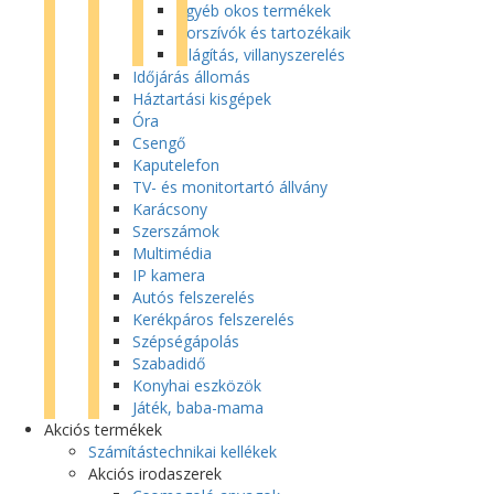
Egyéb okos termékek
Porszívók és tartozékaik
Világítás, villanyszerelés
Időjárás állomás
Háztartási kisgépek
Óra
Csengő
Kaputelefon
TV- és monitortartó állvány
Karácsony
Szerszámok
Multimédia
IP kamera
Autós felszerelés
Kerékpáros felszerelés
Szépségápolás
Szabadidő
Konyhai eszközök
Játék, baba-mama
Akciós termékek
Számítástechnikai kellékek
Akciós irodaszerek