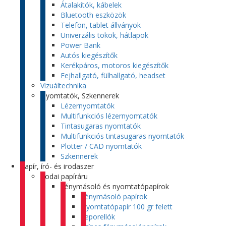
Átalakítók, kábelek
Bluetooth eszközök
Telefon, tablet állványok
Univerzális tokok, hátlapok
Power Bank
Autós kiegészítők
Kerékpáros, motoros kiegészítők
Fejhallgató, fülhallgató, headset
Vizuáltechnika
Nyomtatók, Szkennerek
Lézernyomtatók
Multifunkciós lézernyomtatók
Tintasugaras nyomtatók
Multifunkciós tintasugaras nyomtatók
Plotter / CAD nyomtatók
Szkennerek
Papír, író- és irodaszer
Irodai papíráru
Fénymásoló és nyomtatópapírok
Fénymásoló papírok
Nyomtatópapír 100 gr felett
Leporellók