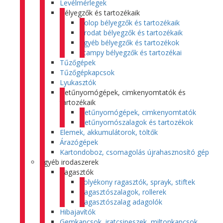
Levélmérlegek
Bélyegzők és tartozékaik
Colop bélyegzők és tartozékaik
Trodat bélyegzők és tartozékaik
Egyéb bélyegzők és tartozékok
Stampy bélyegzők és tartozékai
Tűzőgépek
Tűzőgépkapcsok
Lyukasztók
Betűnyomógépek, cimkenyomtatók és
tartozékaik
Betűnyomógépek, cimkenyomtatók
Betűnyomószalagok és tartozékok
Elemek, akkumulátorok, töltők
Árazógépek
Kartondoboz, csomagolás újrahasznosító gép
Egyéb irodaszerek
Ragasztók
Folyékony ragasztók, sprayk, stiftek
Ragasztószalagok, rollerek
Ragasztószalag adagolók
Hibajavítók
Gemkapcsok, iratcsipeszek, miltonkapcsok