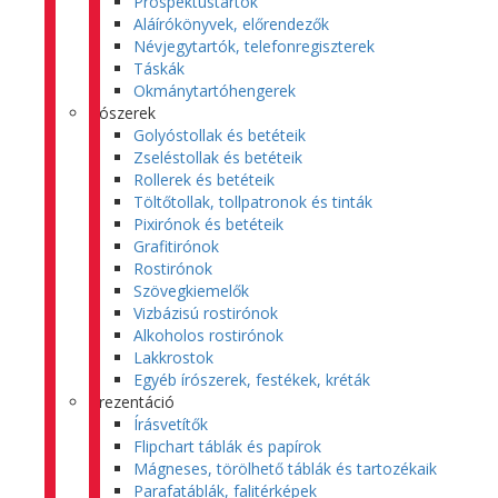
Prospektustartók
Aláírókönyvek, előrendezők
Névjegytartók, telefonregiszterek
Táskák
Okmánytartóhengerek
Írószerek
Golyóstollak és betéteik
Zseléstollak és betéteik
Rollerek és betéteik
Töltőtollak, tollpatronok és tinták
Pixirónok és betéteik
Grafitirónok
Rostirónok
Szövegkiemelők
Vizbázisú rostirónok
Alkoholos rostirónok
Lakkrostok
Egyéb írószerek, festékek, kréták
Prezentáció
Írásvetítők
Flipchart táblák és papírok
Mágneses, törölhető táblák és tartozékaik
Parafatáblák, falitérképek