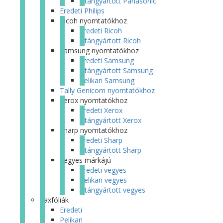
Utángyártott Panasonic
Eredeti Philips
Ricoh nyomtatókhoz
Eredeti Ricoh
Utángyártott Ricoh
Samsung nyomtatókhoz
Eredeti Samsung
Utángyártott Samsung
Pelikan Samsung
Tally Genicom nyomtatókhoz
Xerox nyomtatókhoz
Eredeti Xerox
Utángyártott Xerox
Sharp nyomtatókhoz
Eredeti Sharp
Utángyártott Sharp
Vegyes márkájú
Eredeti vegyes
Pelikan vegyes
Utángyártott vegyes
Faxfóliák
Eredeti
Pelikan