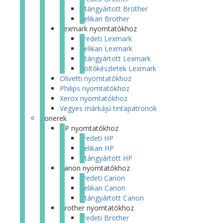
Utángyártott Brother
Pelikan Brother
Lexmark nyomtatókhoz
Eredeti Lexmark
Pelikan Lexmark
Utángyártott Lexmark
Töltőkészletek Lexmark
Olivetti nyomtatókhoz
Philips nyomtatókhoz
Xerox nyomtatókhoz
Vegyes márkájú tintapatronok
Tonerek
HP nyomtatókhoz
Eredeti HP
Pelikan HP
Utángyártott HP
Canon nyomtatókhoz
Eredeti Canon
Pelikan Canon
Utángyártott Canon
Brother nyomtatókhoz
Eredeti Brother