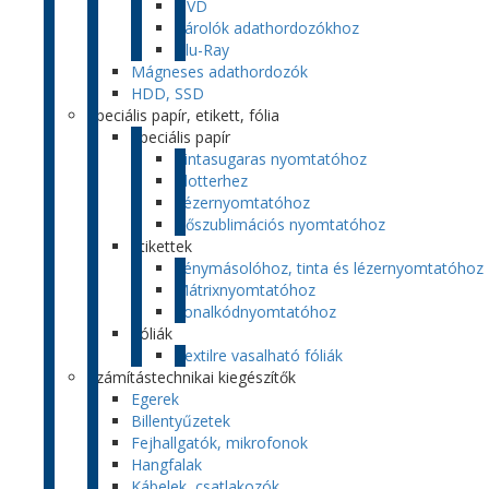
DVD
Tárolók adathordozókhoz
Blu-Ray
Mágneses adathordozók
HDD, SSD
Speciális papír, etikett, fólia
Speciális papír
Tintasugaras nyomtatóhoz
Plotterhez
Lézernyomtatóhoz
Hőszublimációs nyomtatóhoz
Etikettek
Fénymásolóhoz, tinta és lézernyomtatóhoz
Mátrixnyomtatóhoz
Vonalkódnyomtatóhoz
Fóliák
Textilre vasalható fóliák
Számítástechnikai kiegészítők
Egerek
Billentyűzetek
Fejhallgatók, mikrofonok
Hangfalak
Kábelek, csatlakozók