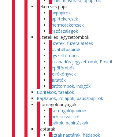
Színes fénymásolópapírok
Tekercses papír
Faxpapírok
Papírtekercsek
Thermotekercsek
Árazószalagok
Füzetek és jegyzettömbök
Füzetek, füzetalátétek
Rovatoltpapírok
Jegyzettömbök
Öntapadós jegyzettömb, Post it
Tépőtömbök
Beírókönyvek
Mutatók
Átírótömbök, indigók
Borítékok, tasakok
Rajzlapok, írólapok, pauszpapírok
Csomagolóanyagok
Csomagolópapírok
Aprócikkzacskó
Zsákok, papírtáskák
Naptárak
Asztali naptárak, hátlapok