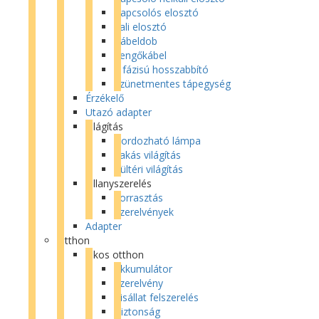
Kapcsolós elosztó
Fali elosztó
Kábeldob
Lengőkábel
3 fázisú hosszabbító
Szünetmentes tápegység
Érzékelő
Utazó adapter
Világítás
Hordozható lámpa
Lakás világítás
Kültéri világítás
Villanyszerelés
Forrasztás
Szerelvények
Adapter
Otthon
Okos otthon
Akkumulátor
Szerelvény
Kisállat felszerelés
Biztonság