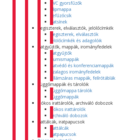
PVC gyorsfűzők
Klipmappa
Lefűzőcsík
Iratsínek
Regiszterek, elválasztók, jelölőcímkék
Regiszterek, elválasztók
Jelölőcímkék és adagolóik
Iratgyűjtők, mappák, irományfedelek
Iratgyűjtők
Gumismappák
Iratvédő és konferenciamappák
Szalagos irományfedelek
Villámzáras mappák, felírótáblák
Függőmappák és tárolóik
Függőmappa tárolók
Függőmappák
Fiókos irattárolók, archiváló dobozok
Fiókos irattárolók
Archiváló dobozok
Irattálcák, iratpapucsok
Irattálcák
Iratpapucsok