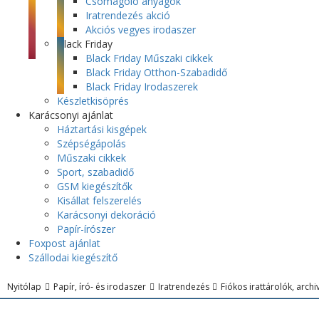
Csomagoló anyagok
Iratrendezés akció
Akciós vegyes irodaszer
Black Friday
Black Friday Műszaki cikkek
Black Friday Otthon-Szabadidő
Black Friday Irodaszerek
Készletkisöprés
Karácsonyi ajánlat
Háztartási kisgépek
Szépségápolás
Műszaki cikkek
Sport, szabadidő
GSM kiegészítők
Kisállat felszerelés
Karácsonyi dekoráció
Papír-írószer
Foxpost ajánlat
Szállodai kiegészítő
Nyitólap
Papír, író- és irodaszer
Iratrendezés
Fiókos irattárolók, arc