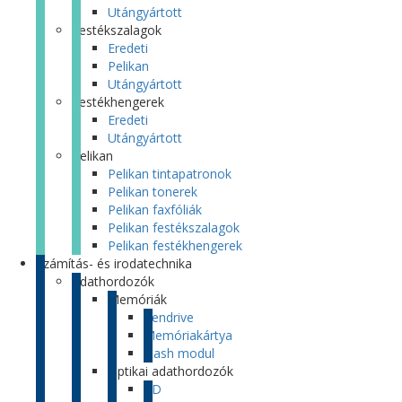
Utángyártott
Festékszalagok
Eredeti
Pelikan
Utángyártott
Festékhengerek
Eredeti
Utángyártott
Pelikan
Pelikan tintapatronok
Pelikan tonerek
Pelikan faxfóliák
Pelikan festékszalagok
Pelikan festékhengerek
Számítás- és irodatechnika
Adathordozók
Memóriák
Pendrive
Memóriakártya
Flash modul
Optikai adathordozók
CD