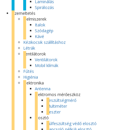
Laminálás
Spirálozás
Üzemeltetés
Élelmiszerek
Italok
Szódagép
Kávé
Kézikocsik szállításhoz
Létrák
Ventilátorok
Ventilátorok
Mobil klímák
Fűtés
Higiénia
Elektronika
Antenna
Elektromos mérőeszköz
Feszültségmérő
Multiméter
Teszter
Elosztó
Túlfeszültség védő elosztó
Kapcsoló nélküli elosztó