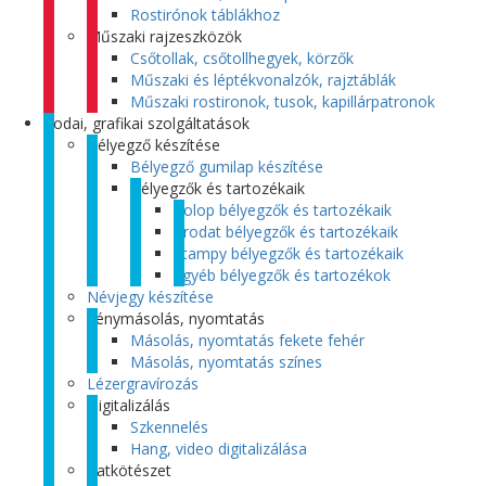
Rostirónok táblákhoz
Műszaki rajzeszközök
Csőtollak, csőtollhegyek, körzők
Műszaki és léptékvonalzók, rajztáblák
Műszaki rostironok, tusok, kapillárpatronok
Irodai, grafikai szolgáltatások
Bélyegző készítése
Bélyegző gumilap készítése
Bélyegzők és tartozékaik
Colop bélyegzők és tartozékaik
Trodat bélyegzők és tartozékaik
Stampy bélyegzők és tartozékaik
Egyéb bélyegzők és tartozékok
Névjegy készítése
Fénymásolás, nyomtatás
Másolás, nyomtatás fekete fehér
Másolás, nyomtatás színes
Lézergravírozás
Digitalizálás
Szkennelés
Hang, video digitalizálása
Iratkötészet