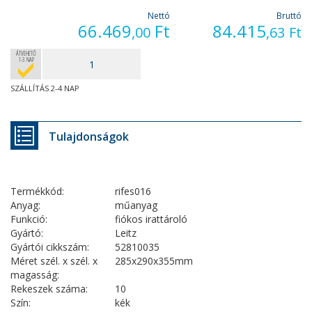
Nettó
Bruttó
66.469
Ft
84.415
,00
,63
Ft
ÁTVEHETŐ
1-3 NAP
SZÁLLÍTÁS 2-4 NAP
Tulajdonságok
Termékkód:
rifes016
Anyag:
műanyag
Funkció:
fiókos irattároló
Gyártó:
Leitz
Gyártói cikkszám:
52810035
Méret szél. x szél. x
285x290x355mm
magasság:
Rekeszek száma:
10
Szín:
kék