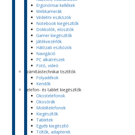
Ergonómiai kellékek
Webkamerák
Védelmi eszközök
Notebook kiegészítők
Dokkolók, elosztók
Gamer kiegészítők
Játékvezérlők
Hálózati eszközök
Navigáció
PC alkatrészek
Fotó, videó
Számítástechnikai tisztítók
Folyadékok
Kendők
Telefon- és tablet kiegészítők
Okostelefonok
Okosórák
Mobiltelefonok
Kiegészítők
Tabletek
Egyéb kiegészítő
Töltők, adapterek