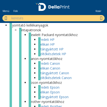
Menü
Fiók
Kosár
Nyomtató kellékanyagok
Tintapatronok
Hewlett Packard nyomtatókhoz
Eredeti HP
Pelikan HP
Utángyártott HP
Töltőkészletek HP
Canon nyomtatókhoz
Eredeti Canon
Pelikan Canon
Utángyártott Canon
Töltőkészletek Canon
Epson nyomtatókhoz
Eredeti Epson
Pelikan Epson
Utángyártott Epson
Brother nyomtatókhoz
Eredeti Brother