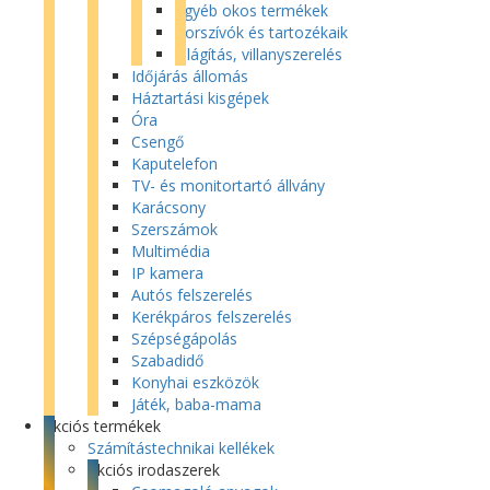
Egyéb okos termékek
Porszívók és tartozékaik
Világítás, villanyszerelés
Időjárás állomás
Háztartási kisgépek
Óra
Csengő
Kaputelefon
TV- és monitortartó állvány
Karácsony
Szerszámok
Multimédia
IP kamera
Autós felszerelés
Kerékpáros felszerelés
Szépségápolás
Szabadidő
Konyhai eszközök
Játék, baba-mama
Akciós termékek
Számítástechnikai kellékek
Akciós irodaszerek