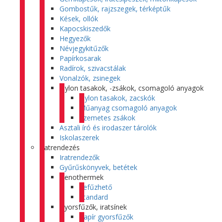
Gombostűk, rajzszegek, térképtűk
Kések, ollók
Kapocskiszedők
Hegyezők
Névjegykitűzők
Papírkosarak
Radírok, szivacstálak
Vonalzók, zsinegek
Nylon tasakok, -zsákok, csomagoló anyagok
Nylon tasakok, zacskók
Műanyag csomagoló anyagok
Szemetes zsákok
Asztali író és irodaszer tárolók
Iskolaszerek
Iratrendezés
Iratrendezők
Gyűrűskönyvek, betétek
Genothermek
Lefűzhető
Standard
Gyorsfűzők, iratsínek
Papír gyorsfűzők