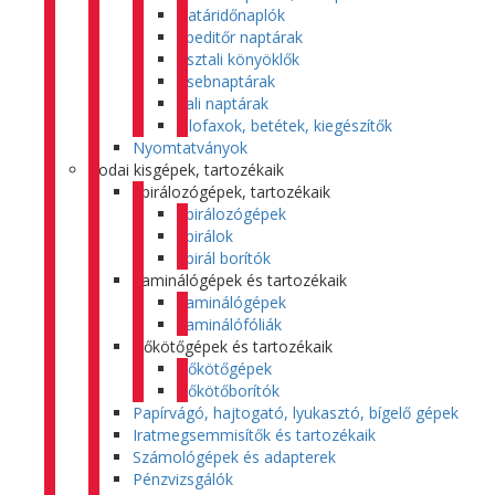
Határidőnaplók
Speditőr naptárak
Asztali könyöklők
Zsebnaptárak
Fali naptárak
Filofaxok, betétek, kiegészítők
Nyomtatványok
Irodai kisgépek, tartozékaik
Spirálozógépek, tartozékaik
Spirálozógépek
Spirálok
Spirál borítók
Laminálógépek és tartozékaik
Laminálógépek
Laminálófóliák
Hőkötőgépek és tartozékaik
Hőkötőgépek
Hőkötőborítók
Papírvágó, hajtogató, lyukasztó, bígelő gépek
Iratmegsemmisítők és tartozékaik
Számológépek és adapterek
Pénzvizsgálók