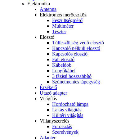
Elektronika
Antenna
Elektromos mérőeszköz
Feszültségmérő
Multiméter
Teszter
Elosztó
Túlfeszültség védő elosztó
Kapcsoló nélküli elosztó
Kapcsolós elosztó
Fali elosztó
Kábeldob
Lengőkábel
3 fázisú hosszabbító
Szünetmentes tápegység
Érzékelő
Utazó adapter
Világítás
Hordozható lámpa
Lakás világítás
Kültéri világítás
Villanyszerelés
Forrasztás
Szerelvények
Adapter