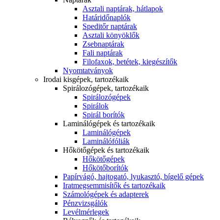
Asztali naptárak, hátlapok
Határidőnaplók
Speditőr naptárak
Asztali könyöklők
Zsebnaptárak
Fali naptárak
Filofaxok, betétek, kiegészítők
Nyomtatványok
Irodai kisgépek, tartozékaik
Spirálozógépek, tartozékaik
Spirálozógépek
Spirálok
Spirál borítók
Laminálógépek és tartozékaik
Laminálógépek
Laminálófóliák
Hőkötőgépek és tartozékaik
Hőkötőgépek
Hőkötőborítók
Papírvágó, hajtogató, lyukasztó, bígelő gépek
Iratmegsemmisítők és tartozékaik
Számológépek és adapterek
Pénzvizsgálók
Levélmérlegek