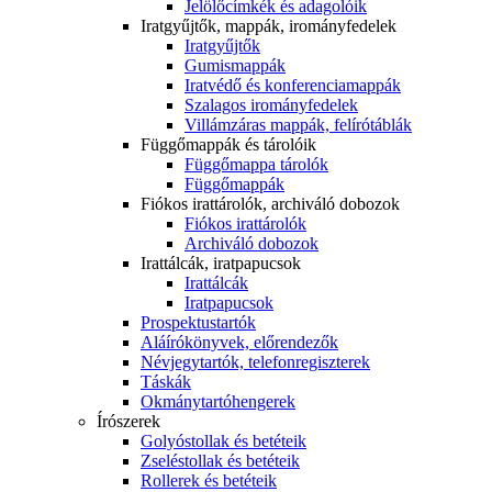
Jelölőcímkék és adagolóik
Iratgyűjtők, mappák, irományfedelek
Iratgyűjtők
Gumismappák
Iratvédő és konferenciamappák
Szalagos irományfedelek
Villámzáras mappák, felírótáblák
Függőmappák és tárolóik
Függőmappa tárolók
Függőmappák
Fiókos irattárolók, archiváló dobozok
Fiókos irattárolók
Archiváló dobozok
Irattálcák, iratpapucsok
Irattálcák
Iratpapucsok
Prospektustartók
Aláírókönyvek, előrendezők
Névjegytartók, telefonregiszterek
Táskák
Okmánytartóhengerek
Írószerek
Golyóstollak és betéteik
Zseléstollak és betéteik
Rollerek és betéteik