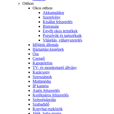
Otthon
Okos otthon
Akkumulátor
Szerelvény
Kisállat felszerelés
Biztonság
Egyéb okos termékek
Porszívók és tartozékaik
Világítás, villanyszerelés
Időjárás állomás
Háztartási kisgépek
Óra
Csengő
Kaputelefon
TV- és monitortartó állvány
Karácsony
Szerszámok
Multimédia
IP kamera
Autós felszerelés
Kerékpáros felszerelés
Szépségápolás
Szabadidő
Konyhai eszközök
Játék, baba-mama