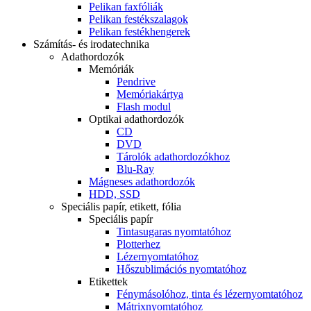
Pelikan faxfóliák
Pelikan festékszalagok
Pelikan festékhengerek
Számítás- és irodatechnika
Adathordozók
Memóriák
Pendrive
Memóriakártya
Flash modul
Optikai adathordozók
CD
DVD
Tárolók adathordozókhoz
Blu-Ray
Mágneses adathordozók
HDD, SSD
Speciális papír, etikett, fólia
Speciális papír
Tintasugaras nyomtatóhoz
Plotterhez
Lézernyomtatóhoz
Hőszublimációs nyomtatóhoz
Etikettek
Fénymásolóhoz, tinta és lézernyomtatóhoz
Mátrixnyomtatóhoz