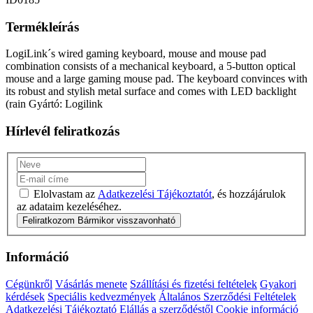
Termékleírás
LogiLink´s wired gaming keyboard, mouse and mouse pad
combination consists of a mechanical keyboard, a 5-button optical
mouse and a large gaming mouse pad. The keyboard convinces with
its robust and stylish metal surface and comes with LED backlight
(rain Gyártó: Logilink
Hírlevél feliratkozás
Elolvastam az
Adatkezelési Tájékoztatót
, és hozzájárulok
az adataim kezeléséhez.
Feliratkozom
Bármikor visszavonható
Információ
Cégünkről
Vásárlás menete
Szállítási és fizetési feltételek
Gyakori
kérdések
Speciális kedvezmények
Általános Szerződési Feltételek
Adatkezelési Tájékoztató
Elállás a szerződéstől
Cookie információ