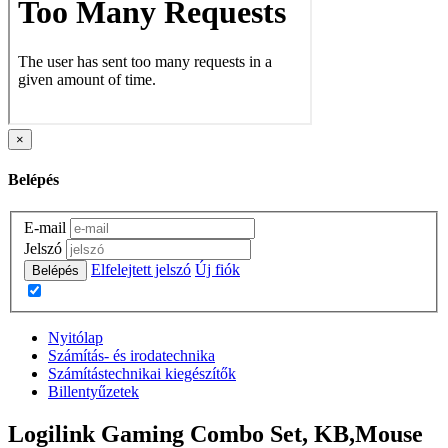
×
Belépés
E-mail
Jelszó
Elfelejtett jelszó
Új fiók
Belépés
Nyitólap
Számítás- és irodatechnika
Számítástechnikai kiegészítők
Billentyűzetek
Logilink Gaming Combo Set, KB,Mouse