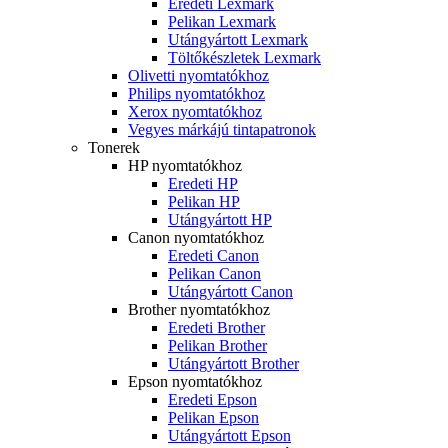
Eredeti Lexmark
Pelikan Lexmark
Utángyártott Lexmark
Töltőkészletek Lexmark
Olivetti nyomtatókhoz
Philips nyomtatókhoz
Xerox nyomtatókhoz
Vegyes márkájú tintapatronok
Tonerek
HP nyomtatókhoz
Eredeti HP
Pelikan HP
Utángyártott HP
Canon nyomtatókhoz
Eredeti Canon
Pelikan Canon
Utángyártott Canon
Brother nyomtatókhoz
Eredeti Brother
Pelikan Brother
Utángyártott Brother
Epson nyomtatókhoz
Eredeti Epson
Pelikan Epson
Utángyártott Epson