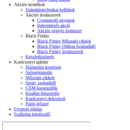
Akciós termékek
Számítástechnikai kellékek
Akciós irodaszerek
Csomagoló anyagok
Iratrendezés akció
Akciós vegyes irodaszer
Black Friday
Black Friday Műszaki cikkek
Black Friday Otthon-Szabadidő
Black Friday Irodaszerek
Készletkisöprés
Karácsonyi ajánlat
Háztartási kisgépek
Szépségápolás
Műszaki cikkek
Sport, szabadidő
GSM kiegészítők
Kisállat felszerelés
Karácsonyi dekoráció
Papír-írószer
Foxpost ajánlat
Szállodai kiegészítő