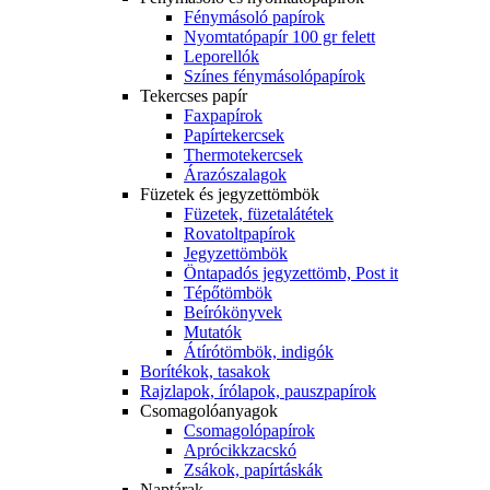
Fénymásoló papírok
Nyomtatópapír 100 gr felett
Leporellók
Színes fénymásolópapírok
Tekercses papír
Faxpapírok
Papírtekercsek
Thermotekercsek
Árazószalagok
Füzetek és jegyzettömbök
Füzetek, füzetalátétek
Rovatoltpapírok
Jegyzettömbök
Öntapadós jegyzettömb, Post it
Tépőtömbök
Beírókönyvek
Mutatók
Átírótömbök, indigók
Borítékok, tasakok
Rajzlapok, írólapok, pauszpapírok
Csomagolóanyagok
Csomagolópapírok
Aprócikkzacskó
Zsákok, papírtáskák
Naptárak