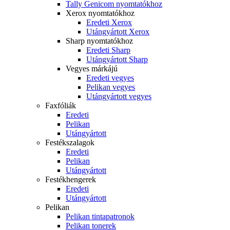
Tally Genicom nyomtatókhoz
Xerox nyomtatókhoz
Eredeti Xerox
Utángyártott Xerox
Sharp nyomtatókhoz
Eredeti Sharp
Utángyártott Sharp
Vegyes márkájú
Eredeti vegyes
Pelikan vegyes
Utángyártott vegyes
Faxfóliák
Eredeti
Pelikan
Utángyártott
Festékszalagok
Eredeti
Pelikan
Utángyártott
Festékhengerek
Eredeti
Utángyártott
Pelikan
Pelikan tintapatronok
Pelikan tonerek