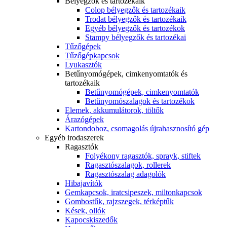
Bélyegzők és tartozékaik
Colop bélyegzők és tartozékaik
Trodat bélyegzők és tartozékaik
Egyéb bélyegzők és tartozékok
Stampy bélyegzők és tartozékai
Tűzőgépek
Tűzőgépkapcsok
Lyukasztók
Betűnyomógépek, cimkenyomtatók és
tartozékaik
Betűnyomógépek, cimkenyomtatók
Betűnyomószalagok és tartozékok
Elemek, akkumulátorok, töltők
Árazógépek
Kartondoboz, csomagolás újrahasznosító gép
Egyéb irodaszerek
Ragasztók
Folyékony ragasztók, sprayk, stiftek
Ragasztószalagok, rollerek
Ragasztószalag adagolók
Hibajavítók
Gemkapcsok, iratcsipeszek, miltonkapcsok
Gombostűk, rajzszegek, térképtűk
Kések, ollók
Kapocskiszedők