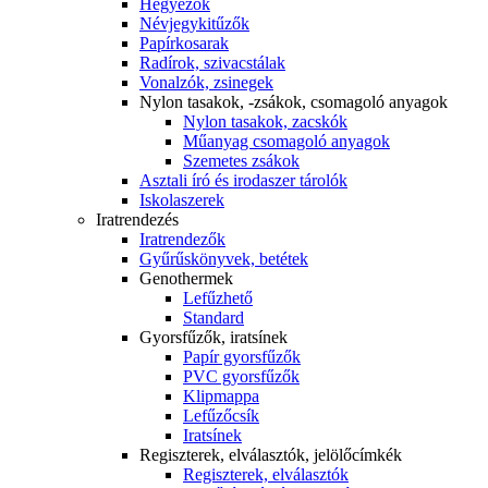
Hegyezők
Névjegykitűzők
Papírkosarak
Radírok, szivacstálak
Vonalzók, zsinegek
Nylon tasakok, -zsákok, csomagoló anyagok
Nylon tasakok, zacskók
Műanyag csomagoló anyagok
Szemetes zsákok
Asztali író és irodaszer tárolók
Iskolaszerek
Iratrendezés
Iratrendezők
Gyűrűskönyvek, betétek
Genothermek
Lefűzhető
Standard
Gyorsfűzők, iratsínek
Papír gyorsfűzők
PVC gyorsfűzők
Klipmappa
Lefűzőcsík
Iratsínek
Regiszterek, elválasztók, jelölőcímkék
Regiszterek, elválasztók