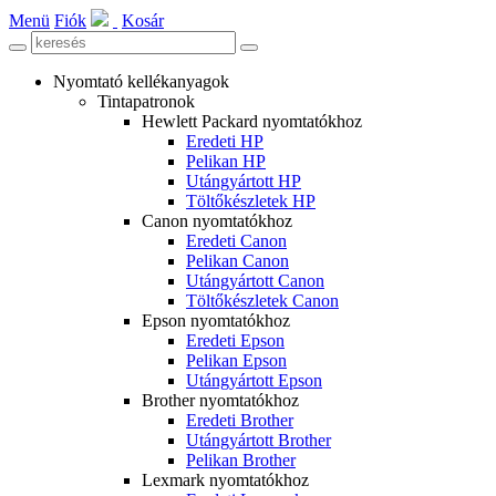
Menü
Fiók
Kosár
Nyomtató kellékanyagok
Tintapatronok
Hewlett Packard nyomtatókhoz
Eredeti HP
Pelikan HP
Utángyártott HP
Töltőkészletek HP
Canon nyomtatókhoz
Eredeti Canon
Pelikan Canon
Utángyártott Canon
Töltőkészletek Canon
Epson nyomtatókhoz
Eredeti Epson
Pelikan Epson
Utángyártott Epson
Brother nyomtatókhoz
Eredeti Brother
Utángyártott Brother
Pelikan Brother
Lexmark nyomtatókhoz