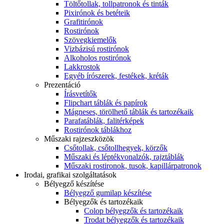
Töltőtollak, tollpatronok és tinták
Pixirónok és betéteik
Grafitirónok
Rostirónok
Szövegkiemelők
Vizbázisú rostirónok
Alkoholos rostirónok
Lakkrostok
Egyéb írószerek, festékek, kréták
Prezentáció
Írásvetítők
Flipchart táblák és papírok
Mágneses, törölhető táblák és tartozékaik
Parafatáblák, falitérképek
Rostirónok táblákhoz
Műszaki rajzeszközök
Csőtollak, csőtollhegyek, körzők
Műszaki és léptékvonalzók, rajztáblák
Műszaki rostironok, tusok, kapillárpatronok
Irodai, grafikai szolgáltatások
Bélyegző készítése
Bélyegző gumilap készítése
Bélyegzők és tartozékaik
Colop bélyegzők és tartozékaik
Trodat bélyegzők és tartozékaik