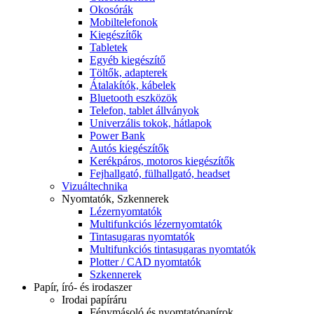
Okosórák
Mobiltelefonok
Kiegészítők
Tabletek
Egyéb kiegészítő
Töltők, adapterek
Átalakítók, kábelek
Bluetooth eszközök
Telefon, tablet állványok
Univerzális tokok, hátlapok
Power Bank
Autós kiegészítők
Kerékpáros, motoros kiegészítők
Fejhallgató, fülhallgató, headset
Vizuáltechnika
Nyomtatók, Szkennerek
Lézernyomtatók
Multifunkciós lézernyomtatók
Tintasugaras nyomtatók
Multifunkciós tintasugaras nyomtatók
Plotter / CAD nyomtatók
Szkennerek
Papír, író- és irodaszer
Irodai papíráru
Fénymásoló és nyomtatópapírok