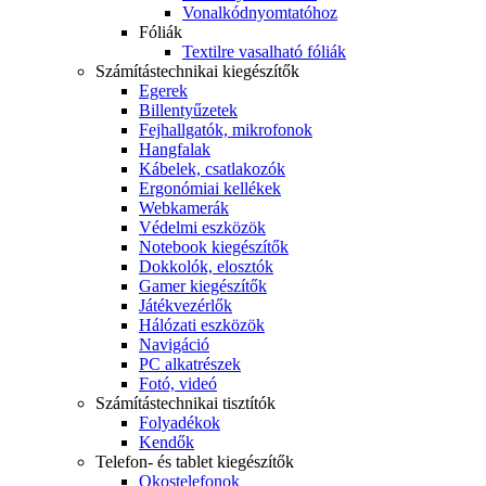
Vonalkódnyomtatóhoz
Fóliák
Textilre vasalható fóliák
Számítástechnikai kiegészítők
Egerek
Billentyűzetek
Fejhallgatók, mikrofonok
Hangfalak
Kábelek, csatlakozók
Ergonómiai kellékek
Webkamerák
Védelmi eszközök
Notebook kiegészítők
Dokkolók, elosztók
Gamer kiegészítők
Játékvezérlők
Hálózati eszközök
Navigáció
PC alkatrészek
Fotó, videó
Számítástechnikai tisztítók
Folyadékok
Kendők
Telefon- és tablet kiegészítők
Okostelefonok