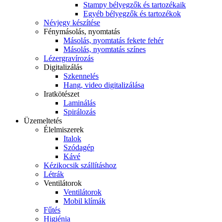
Stampy bélyegzők és tartozékaik
Egyéb bélyegzők és tartozékok
Névjegy készítése
Fénymásolás, nyomtatás
Másolás, nyomtatás fekete fehér
Másolás, nyomtatás színes
Lézergravírozás
Digitalizálás
Szkennelés
Hang, video digitalizálása
Iratkötészet
Laminálás
Spirálozás
Üzemeltetés
Élelmiszerek
Italok
Szódagép
Kávé
Kézikocsik szállításhoz
Létrák
Ventilátorok
Ventilátorok
Mobil klímák
Fűtés
Higiénia