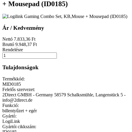
+ Mousepad (ID0185)
Ár / Kedvezmény
Nettó
7.833
,36
Ft
Bruttó
9.948
,37
Ft
Rendelésre
Tulajdonságok
Termékkód:
MID0185
Felelős szervezet:
2Direct GMBH - Germany 58579 Schalksmühle, Langenstück 5 -
info@2direct.de
Funkció:
billentyűzet + egér
Gyártó:
LogiLink
Gyártói cikkszám:
ID0185