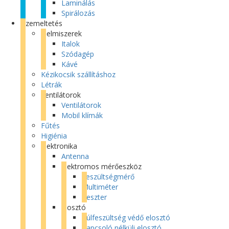
Laminálás
Spirálozás
Üzemeltetés
Élelmiszerek
Italok
Szódagép
Kávé
Kézikocsik szállításhoz
Létrák
Ventilátorok
Ventilátorok
Mobil klímák
Fűtés
Higiénia
Elektronika
Antenna
Elektromos mérőeszköz
Feszültségmérő
Multiméter
Teszter
Elosztó
Túlfeszültség védő elosztó
Kapcsoló nélküli elosztó