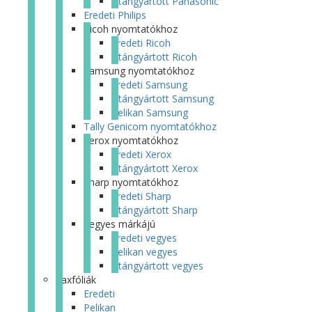
Utángyártott Panasonic
Eredeti Philips
Ricoh nyomtatókhoz
Eredeti Ricoh
Utángyártott Ricoh
Samsung nyomtatókhoz
Eredeti Samsung
Utángyártott Samsung
Pelikan Samsung
Tally Genicom nyomtatókhoz
Xerox nyomtatókhoz
Eredeti Xerox
Utángyártott Xerox
Sharp nyomtatókhoz
Eredeti Sharp
Utángyártott Sharp
Vegyes márkájú
Eredeti vegyes
Pelikan vegyes
Utángyártott vegyes
Faxfóliák
Eredeti
Pelikan