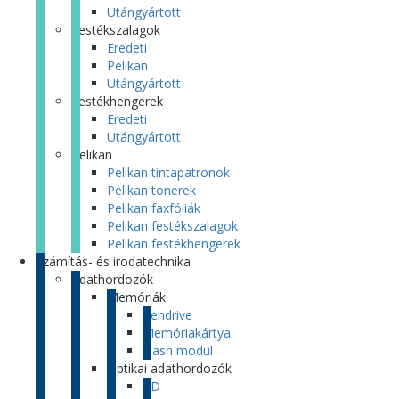
Utángyártott
Festékszalagok
Eredeti
Pelikan
Utángyártott
Festékhengerek
Eredeti
Utángyártott
Pelikan
Pelikan tintapatronok
Pelikan tonerek
Pelikan faxfóliák
Pelikan festékszalagok
Pelikan festékhengerek
Számítás- és irodatechnika
Adathordozók
Memóriák
Pendrive
Memóriakártya
Flash modul
Optikai adathordozók
CD