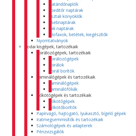
Határidőnaplók
Speditőr naptárak
Asztali könyöklők
Zsebnaptárak
Fali naptárak
Filofaxok, betétek, kiegészítők
Nyomtatványok
Irodai kisgépek, tartozékaik
Spirálozógépek, tartozékaik
Spirálozógépek
Spirálok
Spirál borítók
Laminálógépek és tartozékaik
Laminálógépek
Laminálófóliák
Hőkötőgépek és tartozékaik
Hőkötőgépek
Hőkötőborítók
Papírvágó, hajtogató, lyukasztó, bígelő gépek
Iratmegsemmisítők és tartozékaik
Számológépek és adapterek
Pénzvizsgálók