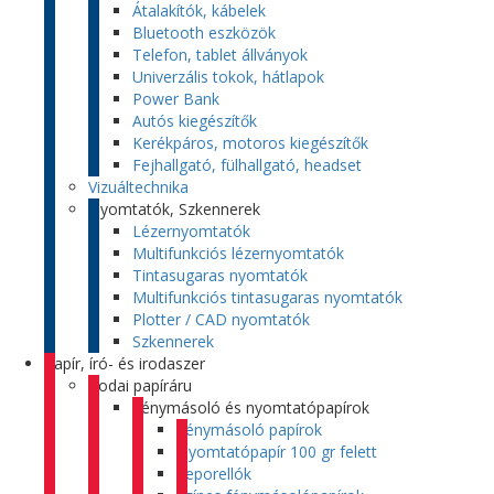
Átalakítók, kábelek
Bluetooth eszközök
Telefon, tablet állványok
Univerzális tokok, hátlapok
Power Bank
Autós kiegészítők
Kerékpáros, motoros kiegészítők
Fejhallgató, fülhallgató, headset
Vizuáltechnika
Nyomtatók, Szkennerek
Lézernyomtatók
Multifunkciós lézernyomtatók
Tintasugaras nyomtatók
Multifunkciós tintasugaras nyomtatók
Plotter / CAD nyomtatók
Szkennerek
Papír, író- és irodaszer
Irodai papíráru
Fénymásoló és nyomtatópapírok
Fénymásoló papírok
Nyomtatópapír 100 gr felett
Leporellók