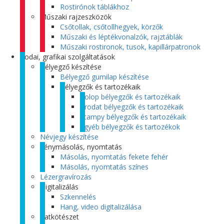
Rostirónok táblákhoz
Műszaki rajzeszközök
Csőtollak, csőtollhegyek, körzők
Műszaki és léptékvonalzók, rajztáblák
Műszaki rostironok, tusok, kapillárpatronok
Irodai, grafikai szolgáltatások
Bélyegző készítése
Bélyegző gumilap készítése
Bélyegzők és tartozékaik
Colop bélyegzők és tartozékaik
Trodat bélyegzők és tartozékaik
Stampy bélyegzők és tartozékaik
Egyéb bélyegzők és tartozékok
Névjegy készítése
Fénymásolás, nyomtatás
Másolás, nyomtatás fekete fehér
Másolás, nyomtatás színes
Lézergravírozás
Digitalizálás
Szkennelés
Hang, video digitalizálása
Iratkötészet