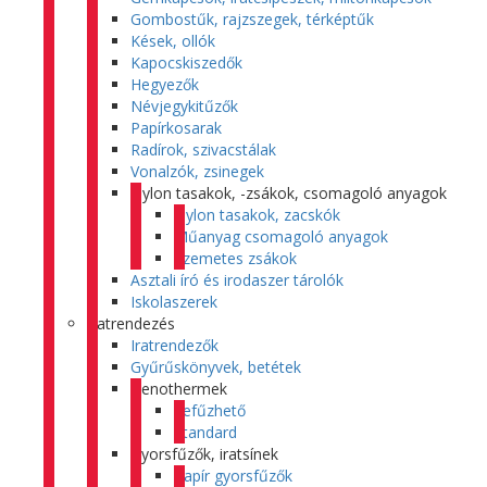
Gombostűk, rajzszegek, térképtűk
Kések, ollók
Kapocskiszedők
Hegyezők
Névjegykitűzők
Papírkosarak
Radírok, szivacstálak
Vonalzók, zsinegek
Nylon tasakok, -zsákok, csomagoló anyagok
Nylon tasakok, zacskók
Műanyag csomagoló anyagok
Szemetes zsákok
Asztali író és irodaszer tárolók
Iskolaszerek
Iratrendezés
Iratrendezők
Gyűrűskönyvek, betétek
Genothermek
Lefűzhető
Standard
Gyorsfűzők, iratsínek
Papír gyorsfűzők