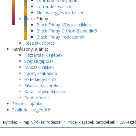
Csomagoló anyagok
Iratrendezés akció
Akciós vegyes irodaszer
Black Friday
Black Friday Műszaki cikkek
Black Friday Otthon-Szabadidő
Black Friday Irodaszerek
Készletkisöprés
Karácsonyi ajánlat
Háztartási kisgépek
Szépségápolás
Műszaki cikkek
Sport, szabadidő
GSM kiegészítők
Kisállat felszerelés
Karácsonyi dekoráció
Papír-írószer
Foxpost ajánlat
Szállodai kiegészítő
Nyitólap
Papír, író- és irodaszer
Irodai kisgépek, tartozékaik
Lyukaszt