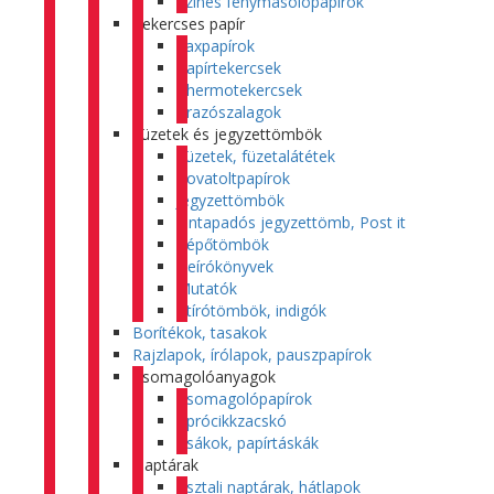
Színes fénymásolópapírok
Tekercses papír
Faxpapírok
Papírtekercsek
Thermotekercsek
Árazószalagok
Füzetek és jegyzettömbök
Füzetek, füzetalátétek
Rovatoltpapírok
Jegyzettömbök
Öntapadós jegyzettömb, Post it
Tépőtömbök
Beírókönyvek
Mutatók
Átírótömbök, indigók
Borítékok, tasakok
Rajzlapok, írólapok, pauszpapírok
Csomagolóanyagok
Csomagolópapírok
Aprócikkzacskó
Zsákok, papírtáskák
Naptárak
Asztali naptárak, hátlapok