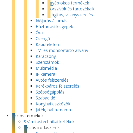
Egyéb okos termékek
Porszívók és tartozékaik
Világítás, villanyszerelés
Időjárás állomás
Háztartási kisgépek
Óra
Csengő
Kaputelefon
TV- és monitortartó állvány
Karácsony
Szerszámok
Multimédia
IP kamera
Autós felszerelés
Kerékpáros felszerelés
Szépségápolás
Szabadidő
Konyhai eszközök
Játék, baba-mama
Akciós termékek
Számítástechnikai kellékek
Akciós irodaszerek