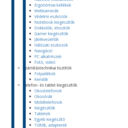
Ergonómiai kellékek
Webkamerák
Védelmi eszközök
Notebook kiegészítők
Dokkolók, elosztók
Gamer kiegészítők
Játékvezérlők
Hálózati eszközök
Navigáció
PC alkatrészek
Fotó, videó
Számítástechnikai tisztítók
Folyadékok
Kendők
Telefon- és tablet kiegészítők
Okostelefonok
Okosórák
Mobiltelefonok
Kiegészítők
Tabletek
Egyéb kiegészítő
Töltők, adapterek