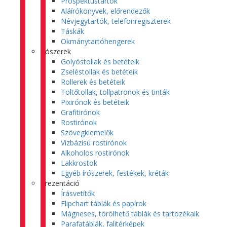
Prospektustartók
Aláírókönyvek, előrendezők
Névjegytartók, telefonregiszterek
Táskák
Okmánytartóhengerek
Írószerek
Golyóstollak és betéteik
Zseléstollak és betéteik
Rollerek és betéteik
Töltőtollak, tollpatronok és tinták
Pixirónok és betéteik
Grafitirónok
Rostirónok
Szövegkiemelők
Vizbázisú rostirónok
Alkoholos rostirónok
Lakkrostok
Egyéb írószerek, festékek, kréták
Prezentáció
Írásvetítők
Flipchart táblák és papírok
Mágneses, törölhető táblák és tartozékaik
Parafatáblák, falitérképek