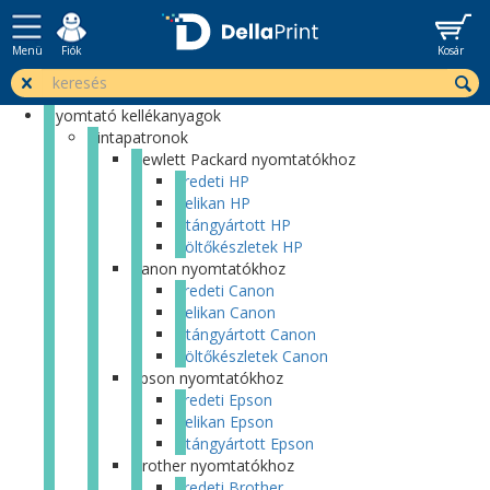
Menü
Fiók
Kosár
Nyomtató kellékanyagok
Tintapatronok
Hewlett Packard nyomtatókhoz
Eredeti HP
Pelikan HP
Utángyártott HP
Töltőkészletek HP
Canon nyomtatókhoz
Eredeti Canon
Pelikan Canon
Utángyártott Canon
Töltőkészletek Canon
Epson nyomtatókhoz
Eredeti Epson
Pelikan Epson
Utángyártott Epson
Brother nyomtatókhoz
Eredeti Brother