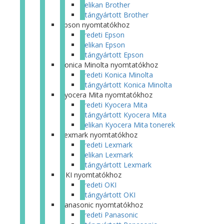
Pelikan Brother
Utángyártott Brother
Epson nyomtatókhoz
Eredeti Epson
Pelikan Epson
Utángyártott Epson
Konica Minolta nyomtatókhoz
Eredeti Konica Minolta
Utángyártott Konica Minolta
Kyocera Mita nyomtatókhoz
Eredeti Kyocera Mita
Utángyártott Kyocera Mita
Pelikan Kyocera Mita tonerek
Lexmark nyomtatókhoz
Eredeti Lexmark
Pelikan Lexmark
Utángyártott Lexmark
OKI nyomtatókhoz
Eredeti OKI
Utángyártott OKI
Panasonic nyomtatókhoz
Eredeti Panasonic