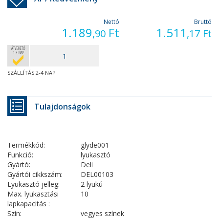
Nettó
Bruttó
1.189
Ft
1.511
,90
,17
Ft
ÁTVEHETŐ
1-3 NAP
SZÁLLÍTÁS 2-4 NAP
Tulajdonságok
Termékkód:
glyde001
Funkció:
lyukasztó
Gyártó:
Deli
Gyártói cikkszám:
DEL00103
Lyukasztó jelleg:
2 lyukú
Max. lyukasztási
10
lapkapacitás :
Szín:
vegyes színek