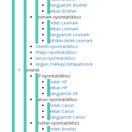
Utángyártott Brother
Pelikan Brother
Lexmark nyomtatókhoz
Eredeti Lexmark
Pelikan Lexmark
Utángyártott Lexmark
Töltőkészletek Lexmark
Olivetti nyomtatókhoz
Philips nyomtatókhoz
Xerox nyomtatókhoz
Vegyes márkájú tintapatronok
Tonerek
HP nyomtatókhoz
Eredeti HP
Pelikan HP
Utángyártott HP
Canon nyomtatókhoz
Eredeti Canon
Pelikan Canon
Utángyártott Canon
Brother nyomtatókhoz
Eredeti Brother