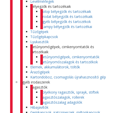
Levélmérlegek
Bélyegzők és tartozékaik
Colop bélyegzők és tartozékaik
Trodat bélyegzők és tartozékaik
Egyéb bélyegzők és tartozékok
Stampy bélyegzők és tartozékai
Tűzőgépek
Tűzőgépkapcsok
Lyukasztók
Betűnyomógépek, cimkenyomtatók és
tartozékaik
Betűnyomógépek, cimkenyomtatók
Betűnyomószalagok és tartozékok
Elemek, akkumulátorok, töltők
Árazógépek
Kartondoboz, csomagolás újrahasznosító gép
Egyéb irodaszerek
Ragasztók
Folyékony ragasztók, sprayk, stiftek
Ragasztószalagok, rollerek
Ragasztószalag adagolók
Hibajavítók
Gemkapcsok, iratcsipeszek, miltonkapcsok