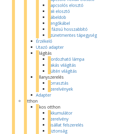
Kapcsolós elosztó
Fali elosztó
Kábeldob
Lengőkábel
3 fázisú hosszabbító
Szünetmentes tápegység
Érzékelő
Utazó adapter
Világítás
Hordozható lámpa
Lakás világítás
Kültéri világítás
Villanyszerelés
Forrasztás
Szerelvények
Adapter
Otthon
Okos otthon
Akkumulátor
Szerelvény
Kisállat felszerelés
Biztonság