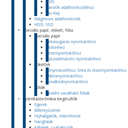
DVD
Tárolók adathordozókhoz
Blu-Ray
Mágneses adathordozók
HDD, SSD
Speciális papír, etikett, fólia
Speciális papír
Tintasugaras nyomtatóhoz
Plotterhez
Lézernyomtatóhoz
Hőszublimációs nyomtatóhoz
Etikettek
Fénymásolóhoz, tinta és lézernyomtatóhoz
Mátrixnyomtatóhoz
Vonalkódnyomtatóhoz
Fóliák
Textilre vasalható fóliák
Számítástechnikai kiegészítők
Egerek
Billentyűzetek
Fejhallgatók, mikrofonok
Hangfalak
Kábelek, csatlakozók