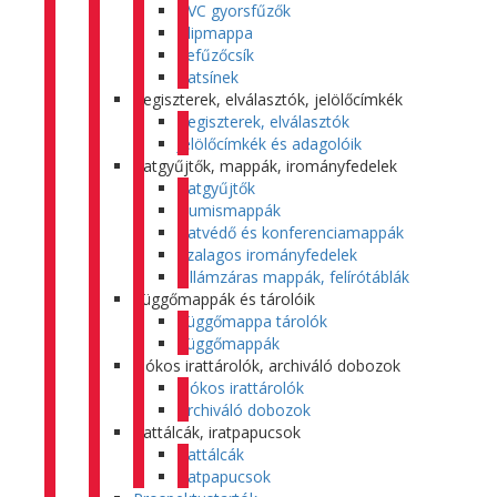
PVC gyorsfűzők
Klipmappa
Lefűzőcsík
Iratsínek
Regiszterek, elválasztók, jelölőcímkék
Regiszterek, elválasztók
Jelölőcímkék és adagolóik
Iratgyűjtők, mappák, irományfedelek
Iratgyűjtők
Gumismappák
Iratvédő és konferenciamappák
Szalagos irományfedelek
Villámzáras mappák, felírótáblák
Függőmappák és tárolóik
Függőmappa tárolók
Függőmappák
Fiókos irattárolók, archiváló dobozok
Fiókos irattárolók
Archiváló dobozok
Irattálcák, iratpapucsok
Irattálcák
Iratpapucsok